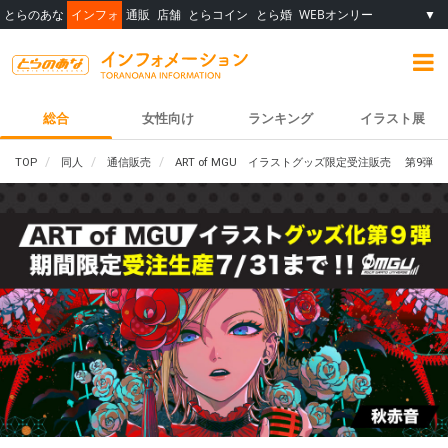
とらのあな
インフォ
通販
店舗
とらコイン
とら婚
WEBオンリー
▼
総合
女性向け
ランキング
イラスト展
TOP
同人
通信販売
ART of MGU イラストグッズ限定受注販売 第9弾