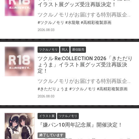
イラスト展グッズ受注再販決定！
ツクルノモリがお届けする特別再販企画「ツクル Re:COLLECTION 2026」開催！ 過去に開催された水龍敬イラスト展『水龍敬ランドの世界2』にて販売されたオリジナルグッズのとらのあな通販での受注再販が決定いたしました！ 多くのお客様から寄せられた再販希望にお応えし、ファンの皆様に大好評を博した既存ラインナップを特別復刻いたします。 過去のイラスト展にお越しいただけなかった方や、新たに『水龍敬ランド』の世界に魅了された方も、この貴重な機会にぜひお買い求めください！
#ツクルノモリ
#水龍敬
#高精彩複製原画
2026.08.03
ツクルノモリ
同人
通信販売
ツクル Re:COLLECTION 2026「きただり
ょうま」イラスト展グッズ受注再販決
定！
ツクルノモリがお届けする特別再販企画「ツクル Re:COLLECTION 2026」開催！ 過去に開催された『きただりょうま初個展』『きただりょうま展2』にて販売されたオリジナルグッズのとらのあな通販での受注再販が決定いたしました！ 多くのお客様から寄せられた再販希望にお応えし、人気の高かった既存ラインナップの復刻に加え、今回の企画を記念した新規アイテムも登場いたします。 過去の個展にお越しいただけなかった方や、最近ファンになられた方も、この機会にぜひご利用ください。
#きただりょうま
#ツクルノモリ
#高精彩複製原画
2026.08.03
イラスト展
ツクルノモリ
『嫌パン10周年記念展』開催決定！
終了しています