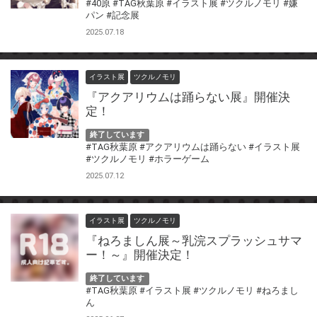
#40原
#TAG秋葉原
#イラスト展
#ツクルノモリ
#嫌
パン
#記念展
2025.07.18
イラスト展
ツクルノモリ
『アクアリウムは踊らない展』開催決
定！
終了しています
#TAG秋葉原
#アクアリウムは踊らない
#イラスト展
#ツクルノモリ
#ホラーゲーム
2025.07.12
イラスト展
ツクルノモリ
『ねろましん展～乳浣スプラッシュサマ
ー！～』開催決定！
終了しています
#TAG秋葉原
#イラスト展
#ツクルノモリ
#ねろまし
ん