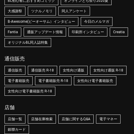
BL初心者におすすめコミック
オンラインとら祭り2020夏
大感謝祭
ツクルノモリ
同人アンケート
B-Awesome(ビーオーサム）インタビュー
今日のメルマガ
Fantia
通販アップデート情報
印刷所インタビュー
Creatia
オリジナルBL同人誌特集
通信販売
通信販売
通信販売 R-18
女性向け通販
女性向け通販 R-18
電子書籍販売
電子書籍販売 R-18
女性向け電子書籍販売
女性向け電子書籍販売 R-18
店舗
店舗一覧
店舗在庫検索
店舗に関するQ&A
電子マネー
銀聯カード