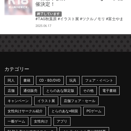
催決定！
終了しています
#TAG秋葉原
#イラスト展
#ツクルノモリ
#富士やま
2025.06.17
カテゴリー
同人
書籍
CD・BD/DVD
玩具
フェア・イベント
店舗
通信販売
とらのあな限定版
その他
電子書籍
キャンペーン
イラスト展
店舗フェア・セール
女性向けサークル紹介
とらのあな×韓国
PCゲーム
一般ゲーム
女性向け
アプリ