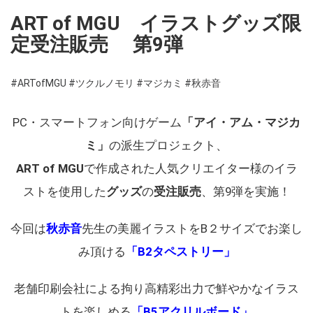
ART of MGU イラストグッズ限
定受注販売 第9弾
#ARTofMGU
#ツクルノモリ
#マジカミ
#秋赤音
PC・スマートフォン向けゲーム
「アイ・アム・マジカ
ミ」
の派生プロジェクト、
ART of MGU
で作成された人気クリエイター様のイラ
ストを使用した
グッズ
の
受注販売
、第9弾を実施！
今回は
秋赤音
先生の美麗イラストをB２サイズでお楽し
み頂ける
「B2タペストリー」
老舗印刷会社による拘り高精彩出力で鮮やかなイラス
トを楽しめる
「B5アクリルボード」