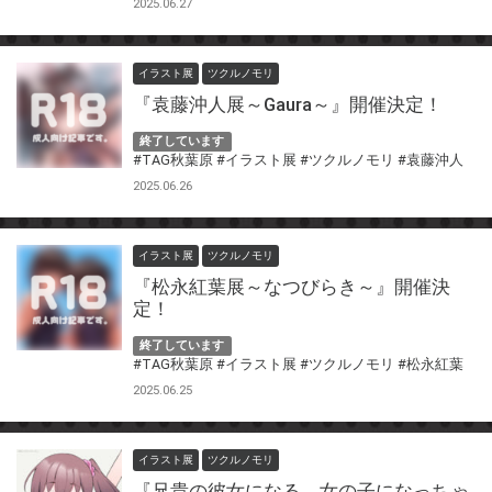
2025.06.27
イラスト展
ツクルノモリ
『袁藤沖人展～Gaura～』開催決定！
終了しています
#TAG秋葉原
#イラスト展
#ツクルノモリ
#袁藤沖人
2025.06.26
イラスト展
ツクルノモリ
『松永紅葉展～なつびらき～』開催決
定！
終了しています
#TAG秋葉原
#イラスト展
#ツクルノモリ
#松永紅葉
2025.06.25
イラスト展
ツクルノモリ
『兄貴の彼女になる、女の子になっちゃ