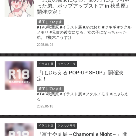
った弟。ポップアップストア in 秋葉原』
開催決定！
終了しています
#TAG秋葉原
#イラスト展
#かのおと
#ツキギ
#ツクル
ノモリ
#兄貴の彼女になる、女の子になっちゃった
弟。
#槻木こうすけ
2025.06.24
イラスト展
ツクルノモリ
『はぶらえる POP-UP SHOP』開催決
定！
終了しています
#TAG秋葉原
#イラスト展
#ツクルノモリ
#はぶらえ
る
2025.06.18
イラスト展
ツクルノモリ
『富士やま展～Chamomile Night～』開