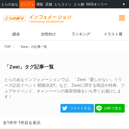
とらのあな
インフォ
通販
店舗
とらコイン
とら婚
WEBオンリー
▼
総合
女性向け
ランキング
イラスト展
TOP
「Zwei」の記事一覧
「Zwei」タグ記事一覧
とらのあなインフォメーションでは、「Zwei「愛しかない」リリ
ース記念イベント 開催決定!!」など、Zweiに関する商品や特典、フ
ェアやイベント、キャンペーンの最新情報をいち早くお届けしま
す！
ツイートする
LINEで送る
全1件中 1件目を表示