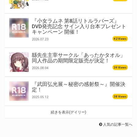
『小女ラムネ 第8話リトルラバーズ』
DVD発売記念 サイン入り台本プレゼント
キャンペーン 開催！
42 Views
2026.07.23
緜先生主宰サークル「あったかタオル」
同人作品の期間限定販売が決定！
39 Views
2026.08.04
『武田弘光展～秘密の感射祭～』開催決
定！
38 Views
2025.05.12
続きを表示(デイリー)
人気の記事一覧へ