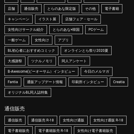
店舗
通信販売
とらのあな限定版
その他
電子書籍
キャンペーン
イラスト展
店舗フェア・セール
女性向けサークル紹介
とらのあな×韓国
PCゲーム
一般ゲーム
女性向け
アプリ
BL初心者におすすめコミック
オンラインとら祭り2020夏
大感謝祭
ツクルノモリ
同人アンケート
B-Awesome(ビーオーサム）インタビュー
今日のメルマガ
Fantia
通販アップデート情報
印刷所インタビュー
Creatia
オリジナルBL同人誌特集
通信販売
通信販売
通信販売 R-18
女性向け通販
女性向け通販 R-18
電子書籍販売
電子書籍販売 R-18
女性向け電子書籍販売