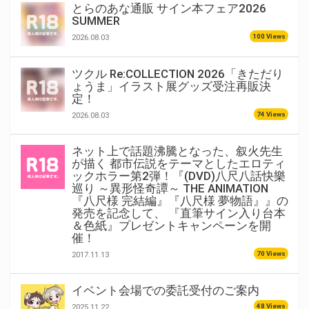
とらのあな通販 サイン本フェア2026
SUMMER
100 Views
2026.08.03
ツクル Re:COLLECTION 2026「きただり
ょうま」イラスト展グッズ受注再販決
定！
74 Views
2026.08.03
ネット上で話題沸騰となった、叙火先生
が描く 都市伝説をテーマとしたエロティ
ックホラー第2弾！『(DVD)八尺八話快樂
巡り ～異形怪奇譚～ THE ANIMATION
『八尺様 完結編』『八尺様 夢物語』』の
発売を記念して、 『直筆サイン入り台本
＆色紙』プレゼントキャンペーンを開
催！
70 Views
2017.11.13
イベント会場での委託受付のご案内
48 Views
2025.11.22