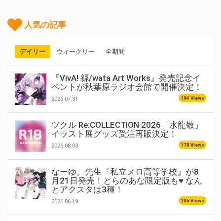
人気の記事
デイリー
ウィークリー
全期間
『VivA! 緜/wata Art Works』発売記念イ
ベントが秋葉原ラジオ会館で開催決定！
194 Views
2026.07.31
ツクル Re:COLLECTION 2026「水龍敬」
イラスト展グッズ受注再販決定！
178 Views
2026.08.03
なーゆ。先生『私立メロ高等学校』が8
月21日発売！とらのあな限定版も♥ なん
とアクスタは3種！
106 Views
2026.06.19