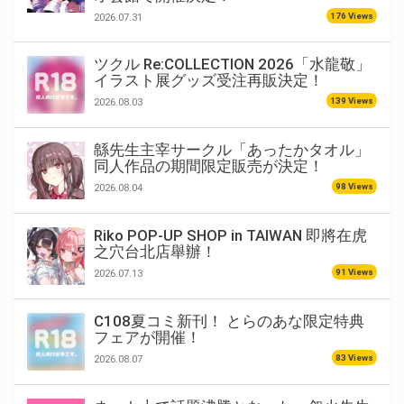
176 Views
2026.07.31
ツクル Re:COLLECTION 2026「水龍敬」
イラスト展グッズ受注再販決定！
139 Views
2026.08.03
緜先生主宰サークル「あったかタオル」
同人作品の期間限定販売が決定！
98 Views
2026.08.04
Riko POP-UP SHOP in TAIWAN 即將在虎
之穴台北店舉辦！
91 Views
2026.07.13
C108夏コミ新刊！ とらのあな限定特典
フェアが開催！
83 Views
2026.08.07