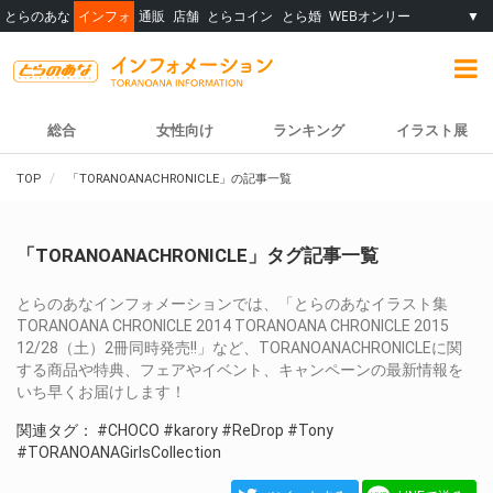
とらのあな
インフォ
通販
店舗
とらコイン
とら婚
WEBオンリー
▼
総合
女性向け
ランキング
イラスト展
TOP
「TORANOANACHRONICLE」の記事一覧
「TORANOANACHRONICLE」タグ記事一覧
とらのあなインフォメーションでは、「とらのあなイラスト集
TORANOANA CHRONICLE 2014 TORANOANA CHRONICLE 2015
12/28（土）2冊同時発売!!」など、TORANOANACHRONICLEに関
する商品や特典、フェアやイベント、キャンペーンの最新情報を
いち早くお届けします！
関連タグ：
#CHOCO
#karory
#ReDrop
#Tony
#TORANOANAGirlsCollection