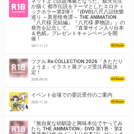
ネット上で話題沸騰となった、叙火先生
が描く 都市伝説をテーマとしたエロティ
ックホラー第2弾！『(DVD)八尺八話快樂
巡り ～異形怪奇譚～ THE ANIMATION
『八尺様 完結編』『八尺様 夢物語』』の
発売を記念して、 『直筆サイン入り台本
＆色紙』プレゼントキャンペーンを開
催！
82 Views
2017.11.13
ツクル Re:COLLECTION 2026「きただり
ょうま」イラスト展グッズ受注再販決
定！
52 Views
2026.08.03
イベント会場での委託受付のご案内
45 Views
2025.11.22
『無自覚な幼馴染と興味本位でヤってみ
たら THE ANIMATION』DVD 第1巻・第2