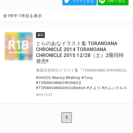
ツイートする
LINEで送る
全1件中 1件目を表示
書籍
とらのあなイラスト集 TORANOANA
CHRONICLE 2014 TORANOANA
CHRONICLE 2015 12/28（土）2冊同時
発売!!
毎回大好評のイラスト集『TORANOANA CHRONICLE』新作がついに登場！！ 今回は【2014年版】【2015年版】の2冊同時！！ コミケカタログ特典「TORANOANA Girls Collection」で使用されたイラストを始めとした、貴重なオリジナルイラストの数々を大量収録！ 本シリーズの特徴はなんといっても、豪華すぎる作家陣！ 【2014年版】にさより先生、Tony先生、ホムンクルス先生、 【2015年版】にはReDrop先生、CHOCO先生、karory先生のイラストが収録され、 その他にも魅力的な作家陣が参加★さらに今回も成年向けになって、 18禁の脱衣差分のイラストもしっかり掲載！！ とらのあなの軌跡を彩った、美麗なイラストを贅沢に味わえる、 『TORANOANA CHRONICLE 2014』 『TORANOANA CHRONICLE 2015』を 是非ご覧ください！
#CHOCO
#karory
#ReDrop
#Tony
#TORANOANACHRONICLE
#TORANOANAGirlsCollection
#さより
#ホムンクルス
2019.12.27
1