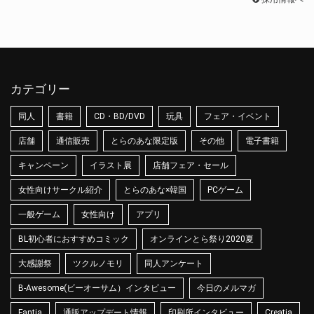
カテゴリー
同人
書籍
CD・BD/DVD
玩具
フェア・イベント
店舗
通信販売
とらのあな限定版
その他
電子書籍
キャンペーン
イラスト展
店舗フェア・セール
女性向けサークル紹介
とらのあな×韓国
PCゲーム
一般ゲーム
女性向け
アプリ
BL初心者におすすめコミック
オンラインとら祭り2020夏
大感謝祭
ツクルノモリ
同人アンケート
B-Awesome(ビーオーサム）インタビュー
今日のメルマガ
Fantia
通販アップデート情報
印刷所インタビュー
Creatia