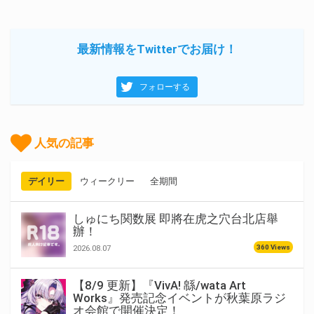
最新情報をTwitterでお届け！
フォローする
人気の記事
デイリー
ウィークリー
全期間
しゅにち関数展 即將在虎之穴台北店舉
辦！
360 Views
2026.08.07
【8/9 更新】『VivA! 緜/wata Art
Works』発売記念イベントが秋葉原ラジ
オ会館で開催決定！