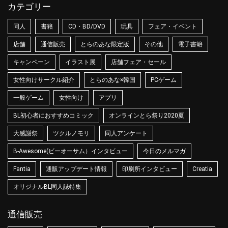
カテゴリー
同人
書籍
CD・BD/DVD
玩具
フェア・イベント
店舗
通信販売
とらのあな限定版
その他
電子書籍
キャンペーン
イラスト展
店舗フェア・セール
女性向けサークル紹介
とらのあな×韓国
PCゲーム
一般ゲーム
女性向け
アプリ
BL初心者におすすめコミック
オンラインとら祭り2020夏
大感謝祭
ツクルノモリ
同人アンケート
B-Awesome(ビーオーサム）インタビュー
今日のメルマガ
Fantia
通販アップデート情報
印刷所インタビュー
Creatia
オリジナルBL同人誌特集
通信販売