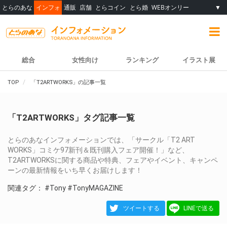
とらのあな
インフォ
通販
店舗
とらコイン
とら婚
WEBオンリー
▼
総合
女性向け
ランキング
イラスト展
TOP
「T2ARTWORKS」の記事一覧
「T2ARTWORKS」タグ記事一覧
とらのあなインフォメーションでは、「サークル「T2 ART
WORKS」コミケ97新刊＆既刊購入フェア開催！」など、
T2ARTWORKSに関する商品や特典、フェアやイベント、キャンペ
ーンの最新情報をいち早くお届けします！
関連タグ：
#Tony
#TonyMAGAZINE
ツイートする
LINEで送る