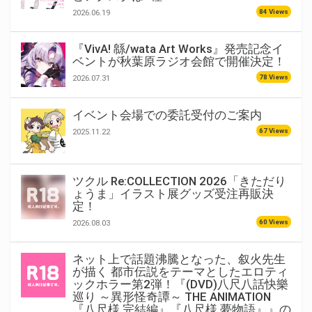
84 Views
2026.06.19
『VivA! 緜/wata Art Works』発売記念イ
ベントが秋葉原ラジオ会館で開催決定！
78 Views
2026.07.31
イベント会場での委託受付のご案内
67 Views
2025.11.22
ツクル Re:COLLECTION 2026「きただり
ょうま」イラスト展グッズ受注再販決
定！
60 Views
2026.08.03
ネット上で話題沸騰となった、叙火先生
が描く 都市伝説をテーマとしたエロティ
ックホラー第2弾！『(DVD)八尺八話快樂
巡り ～異形怪奇譚～ THE ANIMATION
『八尺様 完結編』『八尺様 夢物語』』の