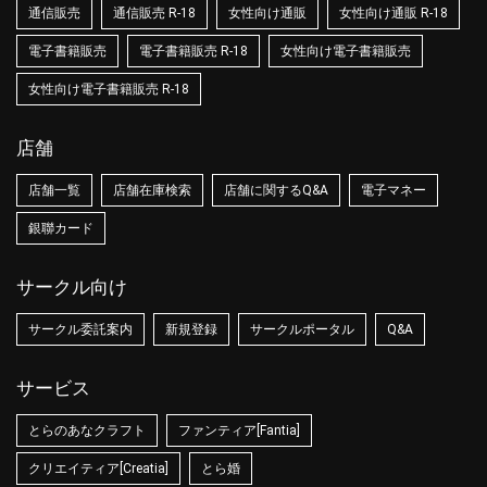
通信販売
通信販売 R-18
女性向け通販
女性向け通販 R-18
電子書籍販売
電子書籍販売 R-18
女性向け電子書籍販売
女性向け電子書籍販売 R-18
店舗
店舗一覧
店舗在庫検索
店舗に関するQ&A
電子マネー
銀聯カード
サークル向け
サークル委託案内
新規登録
サークルポータル
Q&A
サービス
とらのあなクラフト
ファンティア[Fantia]
クリエイティア[Creatia]
とら婚