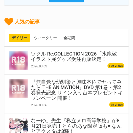
人気の記事
デイリー
ウィークリー
全期間
ツクル Re:COLLECTION 2026「水龍敬」
イラスト展グッズ受注再販決定！
170 Views
2026.08.03
『無自覚な幼馴染と興味本位でヤってみ
たら THE ANIMATION』DVD 第1巻・第2
巻発売記念 サイン入り台本プレゼントキ
ャンペーン 開催！
98 Views
2026.08.06
なーゆ。先生『私立メロ高等学校』が8
月21日発売！とらのあな限定版も♥ なん
とアクスタは3種！