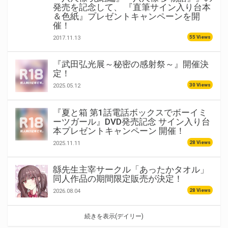
発売を記念して、 『直筆サイン入り台本
＆色紙』プレゼントキャンペーンを開
催！
55 Views
2017.11.13
『武田弘光展～秘密の感射祭～』開催決
定！
30 Views
2025.05.12
『夏と箱 第1話電話ボックスでボーイミ
ーツガール』DVD発売記念 サイン入り台
本プレゼントキャンペーン 開催！
28 Views
2025.11.11
緜先生主宰サークル「あったかタオル」
同人作品の期間限定販売が決定！
28 Views
2026.08.04
続きを表示(デイリー)