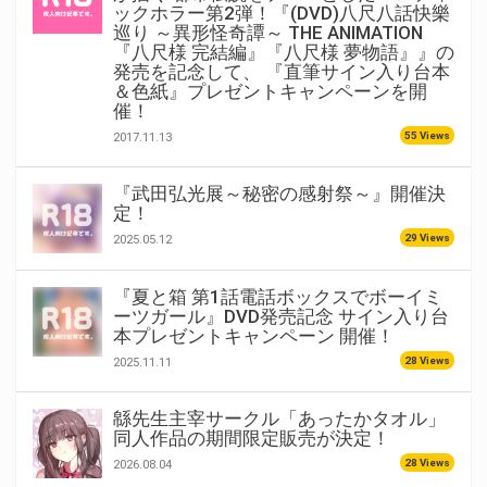
ックホラー第2弾！『(DVD)八尺八話快樂
巡り ～異形怪奇譚～ THE ANIMATION
『八尺様 完結編』『八尺様 夢物語』』の
発売を記念して、 『直筆サイン入り台本
＆色紙』プレゼントキャンペーンを開
催！
55 Views
2017.11.13
『武田弘光展～秘密の感射祭～』開催決
定！
29 Views
2025.05.12
『夏と箱 第1話電話ボックスでボーイミ
ーツガール』DVD発売記念 サイン入り台
本プレゼントキャンペーン 開催！
28 Views
2025.11.11
緜先生主宰サークル「あったかタオル」
同人作品の期間限定販売が決定！
28 Views
2026.08.04