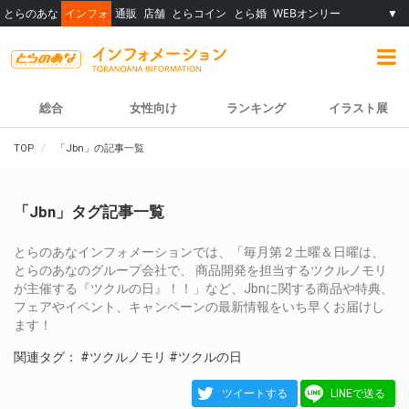
とらのあな
インフォ
通販
店舗
とらコイン
とら婚
WEBオンリー
▼
総合
女性向け
ランキング
イラスト展
TOP
「Jbn」の記事一覧
「Jbn」タグ記事一覧
とらのあなインフォメーションでは、「毎月第２土曜＆日曜は、
とらのあなのグループ会社で、 商品開発を担当するツクルノモリ
が主催する『ツクルの日』！！」など、Jbnに関する商品や特典、
フェアやイベント、キャンペーンの最新情報をいち早くお届けし
ます！
関連タグ：
#ツクルノモリ
#ツクルの日
ツイートする
LINEで送る