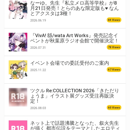
なーゆ。先生『私立メロ高等学校』が8
月21日発売！とらのあな限定版も♥ なん
とアクスタは3種！
84 Views
2026.06.19
『VivA! 緜/wata Art Works』発売記念イ
ベントが秋葉原ラジオ会館で開催決定！
78 Views
2026.07.31
イベント会場での委託受付のご案内
67 Views
2025.11.22
ツクル Re:COLLECTION 2026「きただり
ょうま」イラスト展グッズ受注再販決
定！
60 Views
2026.08.03
ネット上で話題沸騰となった、叙火先生
が描く 都市伝説をテーマとしたエロティ