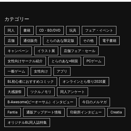
カテゴリー
同人
書籍
CD・BD/DVD
玩具
フェア・イベント
店舗
通信販売
とらのあな限定版
その他
電子書籍
キャンペーン
イラスト展
店舗フェア・セール
女性向けサークル紹介
とらのあな×韓国
PCゲーム
一般ゲーム
女性向け
アプリ
BL初心者におすすめコミック
オンラインとら祭り2020夏
大感謝祭
ツクルノモリ
同人アンケート
B-Awesome(ビーオーサム）インタビュー
今日のメルマガ
Fantia
通販アップデート情報
印刷所インタビュー
Creatia
オリジナルBL同人誌特集