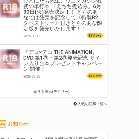
ひとにたち先生、ワニマガジン社
初の単行本 『えちち煮込み』6月
30日(火)発売決定！！ とらのあ
なでは発売を記念して《特製B2
タペストリー》付きとらのあな限
定版を発売いたします！！
45 Views
2026.06.11
『デコ×デコ THE ANIMATION』
DVD 第1巻・第2巻発売記念 サイ
ン入り台本プレゼントキャンペー
ン 開催！
44 Views
2026.05.25
続きを表示(デイリー)
人気の記事一覧へ
お知らせ