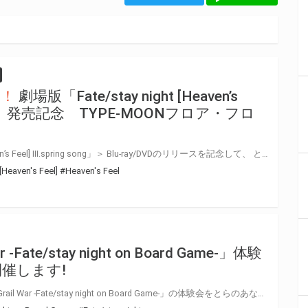
開！
劇場版「Fate/stay night [Heaven’s
ng song」発売記念 TYPE-MOONフロア・フロ
＜劇場版「Fate/stay night [Heaven’s Feel] III.spring song」＞ Blu-ray/DVDのリリースを記念して、 とらのあな秋葉原店BのTYPE-MOONフロアのフロアジャックを行います！ スペシャルフォトスポットなど、レアな体験できること間違いなし!? 期間限定開催になりますので、是非この機会にお越しください！
[Heaven's Feel]
#Heaven's Feel
r -Fate/stay night on Board Game-」体験
催します!
大人気ボードゲーム「Dominate Grail War -Fate/stay night on Board Game-」の体験会をとらのあなで開催致します。 当日体験会にご参加頂いた方には【プロモカード「サーヴァントタロット(ホロｖｅｒ.)」】をプレゼント! 更に当日会場にて「Dominate Grail War -Fate/stay night on Board Game-」をご購入のお客様には、大人気イラストレーター「タスクオーナ」先生サイン入りB2ポスターが当たる抽選券をプレゼント! 是非会場までお越しください♪