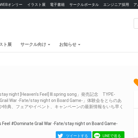
WEBオンリー
イラスト展
電子書籍
サークルポータル
エンジニア採用
ア
スト展
サークル向け
お知らせ
[Heaven's Feel] III.spring song」発売記念 TYPE-
ar -Fate/stay night on Board Game-」体験会をとらのあ
関する商品や特典、フェアやイベント、キャンペーンの最新情報をいち早く
 Feel
#Dominate Grail War -Fate/stay night on Board Game-
ツイートする
LINEで送る