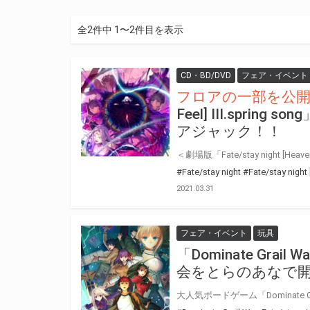
全2件中 1〜2件目を表示
CD・BD/DVD
フェア・イベント
フロアの一部を公
Feel] III.spri
アジャック！！
#Fate/stay night
#Fate/stay night 
2021.03.31
フェア・イベント
玩具
「Dominate Grail Wa
会をとらのあなで開