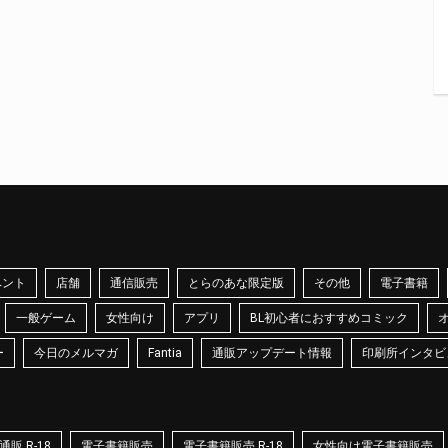
ベント
店舗
通信販売
とらのあな限定版
その他
電子書籍
一般ゲーム
女性向け
アプリ
BL初心者におすすめコミック
ー
今日のメルマガ
Fantia
通販アップデート情報
印刷所インタビ
販 R-18
電子書籍販売
電子書籍販売 R-18
女性向け電子書籍販売