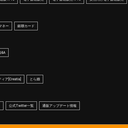
マネー
銀聯カード
Q&A
ア[Creatia]
とら婚
☆
公式Twitter一覧
通販アップデート情報