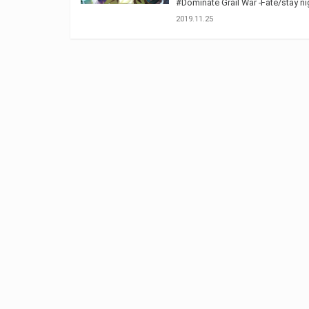
#Dominate Grail War -Fate/stay n
2019.11.25