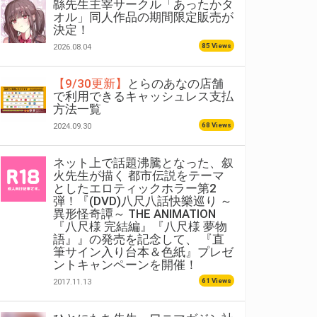
緜先生主宰サークル「あったかタ
オル」同人作品の期間限定販売が
決定！
85 Views
2026.08.04
【9/30更新】
とらのあなの店舗
で利用できるキャッシュレス支払
方法一覧
68 Views
2024.09.30
ネット上で話題沸騰となった、叙
火先生が描く 都市伝説をテーマ
としたエロティックホラー第2
弾！『(DVD)八尺八話快樂巡り ～
異形怪奇譚～ THE ANIMATION
『八尺様 完結編』『八尺様 夢物
語』』の発売を記念して、 『直
筆サイン入り台本＆色紙』プレゼ
ントキャンペーンを開催！
61 Views
2017.11.13