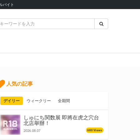
ルバイト
人気の記事
デイリー
ウィークリー
全期間
しゅにち関数展 即將在虎之穴台
北店舉辦！
680 Views
2026.08.07