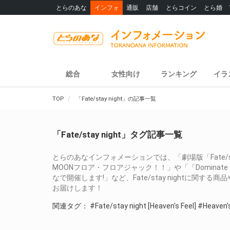
とらのあな
インフォ
通販
店舗
とらコイン
とら婚
総合
女性向け
ランキング
イラ
TOP
「Fate/stay night」の記事一覧
「Fate/stay night」タグ記事一覧
とらのあなインフォメーションでは、「劇場版「Fate/stay night 
MOONフロア・フロアジャック！！」や「「Dominate Grail W
なで開催します!」など、Fate/stay nightに
お届けします！
関連タグ：
#Fate/stay night [Heaven's Feel]
#Heaven's