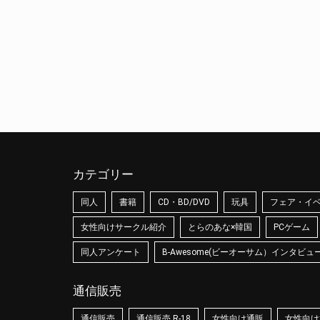
カテゴリー
同人
書籍
CD・BD/DVD
玩具
フェア・イ
女性向けサークル紹介
とらのあな×韓国
PCゲーム
同人アンケート
B-Awesome(ビーオーサム）インタビュ
通信販売
通信販売
通信販売 R-18
女性向け通販
女性向け通