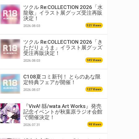
ツクル Re:COLLECTION 2026「水
龍敬」イラスト展グッズ受注再販
決定！
521 Views
2026.08.03
ツクル Re:COLLECTION 2026「き
ただりょうま」イラスト展グッズ
受注再販決定！
145 Views
2026.08.03
C108夏コミ新刊！ とらのあな限
定特典フェアが開催！
127 Views
2026.08.07
『VivA! 緜/wata Art Works』発売
記念イベントが秋葉原ラジオ会館
で開催決定！
98 Views
2026.07.31