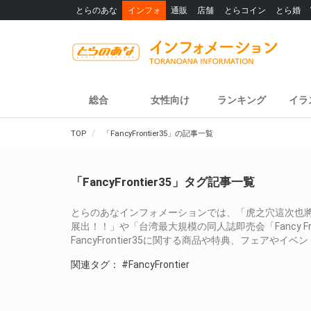
とらのあな
インフォ
通販
店舗
とらコイン
とら婚
総合
女性向け
ランキング
イラ
TOP
「FancyFrontier35」の記事一覧
「FancyFrontier35」タグ記事一覧
とらのあなインフォメーションでは、「虎之穴這次也將在台灣
展出！！」や「台湾最大規模の同人誌即売会「Fancy Fr
FancyFrontier35に関する商品や特典、フェア
関連タグ：
#FancyFrontier