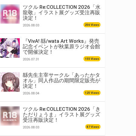
ツクル Re:COLLECTION 2026「水
龍敬」イラスト展グッズ受注再販
決定！
206 Views
2026.08.03
『VivA! 緜/wata Art Works』発売
記念イベントが秋葉原ラジオ会館
で開催決定！
155 Views
2026.07.31
緜先生主宰サークル「あったかタ
オル」同人作品の期間限定販売が
決定！
125 Views
2026.08.04
ツクル Re:COLLECTION 2026「き
ただりょうま」イラスト展グッズ
受注再販決定！
87 Views
2026.08.03