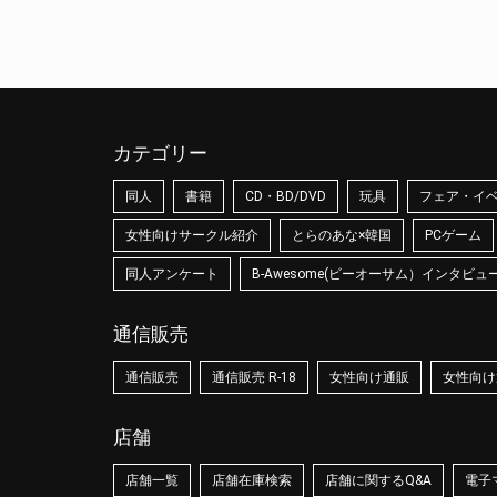
カテゴリー
同人
書籍
CD・BD/DVD
玩具
フェア・イ
女性向けサークル紹介
とらのあな×韓国
PCゲーム
同人アンケート
B-Awesome(ビーオーサム）インタビュ
通信販売
通信販売
通信販売 R-18
女性向け通販
女性向け通
店舗
店舗一覧
店舗在庫検索
店舗に関するQ&A
電子