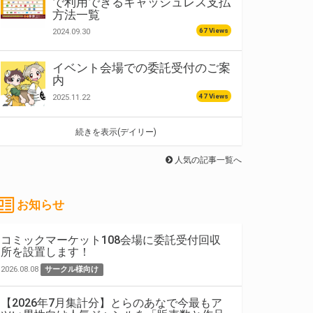
で利用できるキャッシュレス支払
方法一覧
67 Views
2024.09.30
イベント会場での委託受付のご案
内
47 Views
2025.11.22
続きを表示(デイリー)
人気の記事一覧へ
お知らせ
コミックマーケット108会場に委託受付回収
所を設置します！
2026.08.08
サークル様向け
【2026年7月集計分】とらのあなで今最もア