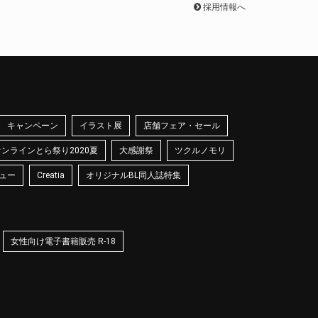
採用情報へ
キャンペーン
イラスト展
店舗フェア・セール
オンラインとら祭り2020夏
大感謝祭
ツクルノモリ
ュー
Creatia
オリジナルBL同人誌特集
女性向け電子書籍販売 R-18