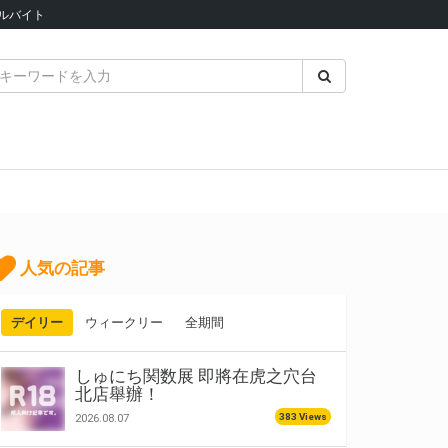
ルバイト
人気の記事
デイリー
ウィークリー
全期間
しゅにち関数展 即將在虎之穴台
北店舉辦！
383 Views
2026.08.07