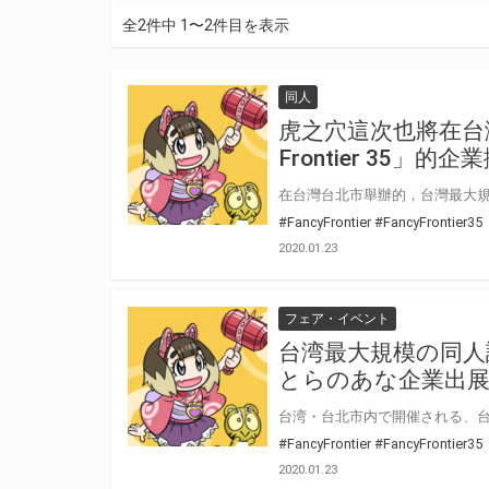
全2件中 1〜2件目を表示
同人
虎之穴這次也將在台灣
Frontier 35」的
#FancyFrontier
#FancyFrontier35
2020.01.23
フェア・イベント
台湾最大規模の同人誌即売
とらのあな企業出
#FancyFrontier
#FancyFrontier35
2020.01.23