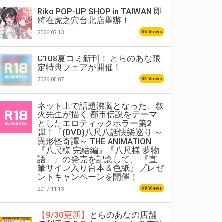
Riko POP-UP SHOP in TAIWAN 即
將在虎之穴台北店舉辦！
86 Views
2026.07.13
C108夏コミ新刊！ とらのあな限
定特典フェアが開催！
84 Views
2026.08.07
ネット上で話題沸騰となった、叙
火先生が描く 都市伝説をテーマ
としたエロティックホラー第2
弾！『(DVD)八尺八話快樂巡り ～
異形怪奇譚～ THE ANIMATION
『八尺様 完結編』『八尺様 夢物
語』』の発売を記念して、 『直
筆サイン入り台本＆色紙』プレゼ
ントキャンペーンを開催！
69 Views
2017.11.13
【9/30更新】
とらのあなの店舗