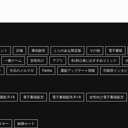
ベント
店舗
通信販売
とらのあな限定版
その他
電子書籍
一般ゲーム
女性向け
アプリ
BL初心者におすすめコミック
ー
今日のメルマガ
Fantia
通販アップデート情報
印刷所インタビ
販 R-18
電子書籍販売
電子書籍販売 R-18
女性向け電子書籍販売
マネー
銀聯カード