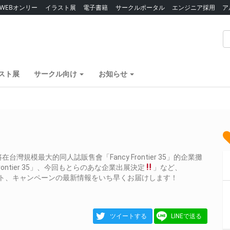
WEBオンリー
イラスト展
電子書籍
サークルポータル
エンジニア採用
ア
スト展
サークル向け
お知らせ
規模最大的同人誌販售會「Fancy Frontier 35」的企業攤
ontier 35」、今回もとらのあな企業出展決定
」など、
やイベント、キャンペーンの最新情報をいち早くお届けします！
ツイートする
LINEで送る