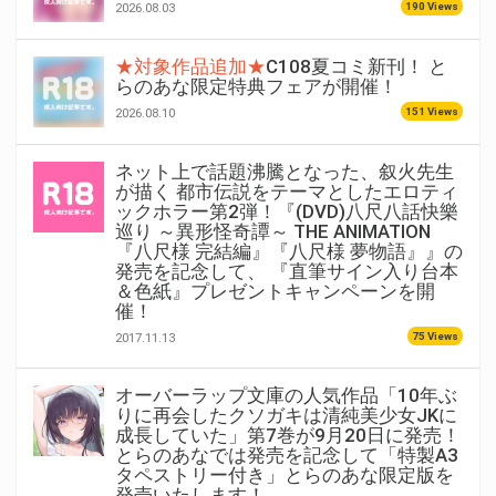
190 Views
2026.08.03
★対象作品追加★
C108夏コミ新刊！ と
らのあな限定特典フェアが開催！
151 Views
2026.08.10
ネット上で話題沸騰となった、叙火先生
が描く 都市伝説をテーマとしたエロティ
ックホラー第2弾！『(DVD)八尺八話快樂
巡り ～異形怪奇譚～ THE ANIMATION
『八尺様 完結編』『八尺様 夢物語』』の
発売を記念して、 『直筆サイン入り台本
＆色紙』プレゼントキャンペーンを開
催！
75 Views
2017.11.13
オーバーラップ文庫の人気作品「10年ぶ
りに再会したクソガキは清純美少女JKに
成長していた」第7巻が9月20日に発売！
とらのあなでは発売を記念して「特製A3
タペストリー付き」とらのあな限定版を
発売いたします！