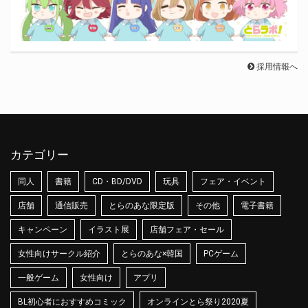
採用情報へ
カテゴリー
同人
書籍
CD・BD/DVD
玩具
フェア・イベント
店舗
通信販売
とらのあな限定版
その他
電子書籍
キャンペーン
イラスト展
店舗フェア・セール
女性向けサークル紹介
とらのあな×韓国
PCゲーム
一般ゲーム
女性向け
アプリ
BL初心者におすすめコミック
オンラインとら祭り2020夏