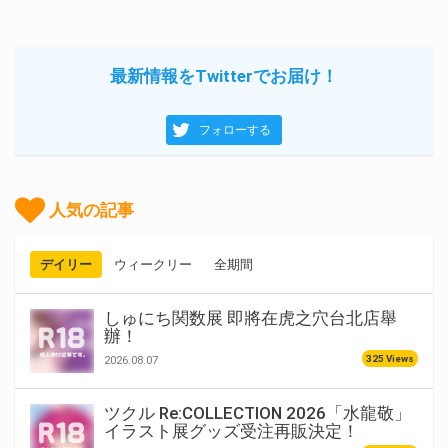
最新情報をTwitterでお届け！
フォローする
人気の記事
デイリー
ウィークリー
全期間
しゅにち関数展 即將在虎之穴台北店舉
辦！
325 Views
2026.08.07
ツクル Re:COLLECTION 2026「水龍敬」
イラスト展グッズ受注再販決定！