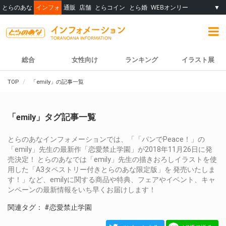
とらのあな
インフォ
通販
店舗
とらコイン
とら婚
WEBオンリー
▼
総合
女性向け
ランキング
イラスト展
TOP
「emily」の記事一覧
「emily」タグ記事一覧
とらのあなインフォメーションでは、「「パンでPeace！」の
「emily」先生の最新作「恋愛禁止学園」が2018年11月26日に発
売決定！ とらのあなでは「emily」先生の描きおろしイラストを使
用した「A3タペストリー付きとらのあな限定版」を 発売いたしま
す！」など、emilyに関する商品や特典、フェアやイベント、キャ
ンペーンの最新情報をいち早くお届けします！
関連タグ：
#恋愛禁止学園