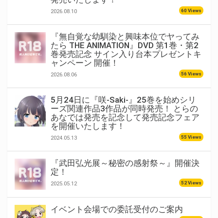
60 Views
2026.08.10
『無自覚な幼馴染と興味本位でヤってみ
たら THE ANIMATION』DVD 第1巻・第2
巻発売記念 サイン入り台本プレゼントキ
ャンペーン 開催！
56 Views
2026.08.06
5月24日に『咲-Saki-』25巻を始めシリ
ーズ関連作品3作品が同時発売！ とらの
あなでは発売を記念して発売記念フェア
を開催いたします！
55 Views
2024.05.13
『武田弘光展～秘密の感射祭～』開催決
定！
52 Views
2025.05.12
イベント会場での委託受付のご案内