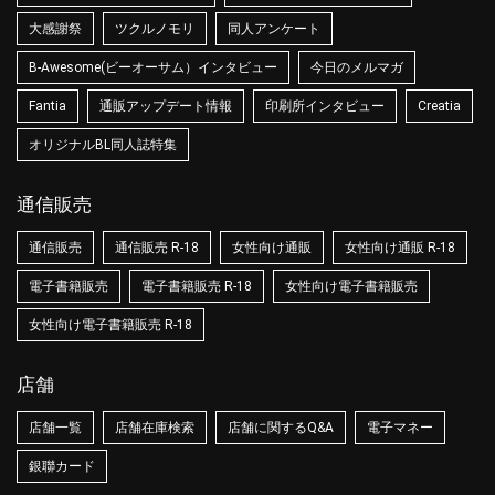
大感謝祭
ツクルノモリ
同人アンケート
B-Awesome(ビーオーサム）インタビュー
今日のメルマガ
Fantia
通販アップデート情報
印刷所インタビュー
Creatia
オリジナルBL同人誌特集
通信販売
通信販売
通信販売 R-18
女性向け通販
女性向け通販 R-18
電子書籍販売
電子書籍販売 R-18
女性向け電子書籍販売
女性向け電子書籍販売 R-18
店舗
店舗一覧
店舗在庫検索
店舗に関するQ&A
電子マネー
銀聯カード