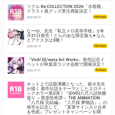
ツクル Re:COLLECTION 2026「水龍敬」
イラスト展グッズ受注再販決定！
149 Views
2026.08.03
なーゆ。先生『私立メロ高等学校』が8
月21日発売！とらのあな限定版も♥ なん
とアクスタは3種！
103 Views
2026.06.19
『VivA! 緜/wata Art Works』発売記念イ
ベントが秋葉原ラジオ会館で開催決定！
79 Views
2026.07.31
ネット上で話題沸騰となった、叙火先生
が描く 都市伝説をテーマとしたエロティ
ックホラー第2弾！『(DVD)八尺八話快樂
巡り ～異形怪奇譚～ THE ANIMATION
『八尺様 完結編』『八尺様 夢物語』』の
発売を記念して、 『直筆サイン入り台本
＆色紙』プレゼントキャンペーンを開