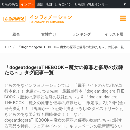
とらのあな
インフォ
通販
店舗
とらコイン
とら婚
WEBオンリー
▼
総合
女性向け
ランキング
イラスト展
TOP
「dogeatdogeraTHEBOOK～魔女の原罪と催辱の奴隷たち～」の記事一覧
「dogeatdogeraTHEBOOK～魔女の原罪と催辱の奴隷
たち～」タグ記事一覧
とらのあなインフォメーションでは、「電子サイトの人気作が単
行本化！！ 鬼遍かっつぇ先生！最新単行本『dog eat dog era THE
BOOK ～魔女の原罪と催辱の奴隷たち～』& 『dog eat dog era
THE BOOK ～魔女の原罪と催辱の奴隷たち～ 限定版』2月24日(金)
発売決定！！ 《鬼遍かっつぇ先生描き下ろしB2タペストリー》付
きとらのあな限定版も同時発売！！」など、
dogeatdogeraTHEBOOK～魔女の原罪と催辱の奴隷たち～に関す
る商品や特典、フェアやイベント、キャンペーンの最新情報をい