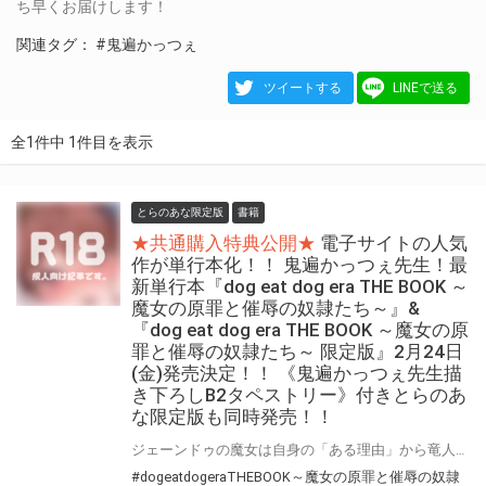
ち早くお届けします！
関連タグ：
#鬼遍かっつぇ
ツイートする
LINEで送る
全1件中 1件目を表示
とらのあな限定版
書籍
★共通購入特典公開★
電子サイトの人気
作が単行本化！！ 鬼遍かっつぇ先生！最
新単行本『dog eat dog era THE BOOK ～
魔女の原罪と催辱の奴隷たち～』&
『dog eat dog era THE BOOK ～魔女の原
罪と催辱の奴隷たち～ 限定版』2月24日
(金)発売決定！！ 《鬼遍かっつぇ先生描
き下ろしB2タペストリー》付きとらのあ
な限定版も同時発売！！
ジェーンドゥの魔女は自身の「ある理由」から竜人族奴隷の双子を買う決心をする。電子サイトの人気作が初の紙書籍化！ 鬼遍かっつぇ先生の最新単行本『dog eat dog era THE BOOK ～魔女の原罪と催辱の奴隷たち～』が、キルタイムコミュニケーション、二次元ドリームコミックス レーベルより発売決定！！ 同日発売の数量限定版『dog eat dog era THE BOOK ～魔女の原罪と催辱の奴隷たち～ 限定版』には、ヒロイン・ジェーンドゥの魔女が、竜人族奴隷の双子・セオドアとテオに責められまくる激エロ“アクリルスタンド”が付いてくる！！ そして！とらのあなでは、鬼遍かっつぇ先生 最新単行本『dog eat dog era THE BOOK ～魔女の原罪と催辱の奴隷たち～』発売を記念して、 表紙差分イラストをタペストリー化！《鬼遍かっつぇ先生描き下ろしB2タペストリー》付きとらのあな限定版をご用意しました！！ お買い逃しのないよう、是非お求めください！
#dogeatdogeraTHEBOOK～魔女の原罪と催辱の奴隷