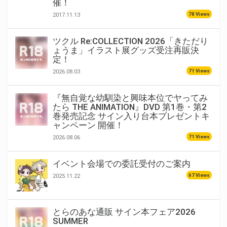
催！
78 Views
2017.11.13
ツクル Re:COLLECTION 2026「きただり
ょうま」イラスト展グッズ受注再販決
定！
71 Views
2026.08.03
『無自覚な幼馴染と興味本位でヤってみ
たら THE ANIMATION』DVD 第1巻・第2
巻発売記念 サイン入り台本プレゼントキ
ャンペーン 開催！
71 Views
2026.08.06
イベント会場での委託受付のご案内
67 Views
2025.11.22
とらのあな通販 サイン本フェア2026
SUMMER