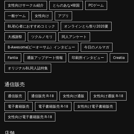
女性向けサークル紹介
とらのあな×韓国
PCゲーム
一般ゲーム
女性向け
アプリ
BL初心者におすすめコミック
オンラインとら祭り2020夏
大感謝祭
ツクルノモリ
同人アンケート
B-Awesome(ビーオーサム）インタビュー
今日のメルマガ
Fantia
通販アップデート情報
印刷所インタビュー
Creatia
オリジナルBL同人誌特集
通信販売
通信販売
通信販売 R-18
女性向け通販
女性向け通販 R-18
電子書籍販売
電子書籍販売 R-18
女性向け電子書籍販売
女性向け電子書籍販売 R-18
店舗