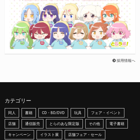
採用情報へ
カテゴリー
同人
書籍
CD・BD/DVD
玩具
フェア・イベント
店舗
通信販売
とらのあな限定版
その他
電子書籍
キャンペーン
イラスト展
店舗フェア・セール