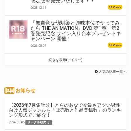
限定版を発売いたします！！
38 Views
2025.12.18
『無自覚な幼馴染と興味本位でヤってみ
たら THE ANIMATION』DVD 第1巻・第2
巻発売記念 サイン入り台本プレゼントキ
ャンペーン 開催！
36 Views
2026.08.06
続きを表示(デイリー)
人気の記事一覧へ
お知らせ
【2026年7月集計分】とらのあなで今最もアツい男性
向け人気ジャンルを「販売数と作品登録数」のランキ
ング形式でご紹介！
2026.08.05
サークル様向け