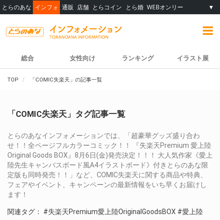
とらのあな
インフォ
通販
店舗
とらコイン
とら婚
WEBオンリー
▼
総合
女性向け
ランキング
イラスト展
TOP
「COMIC失楽天」の記事一覧
「COMIC失楽天」タグ記事一覧
とらのあなインフォメーションでは、「超豪華グッズ盛り合わ
せ！！全ページフルカラーコミック！！ 『失楽天Premium 愛上陸
Original Goods BOX』8月6日(金)発売決定！！！ 大人気作家《愛上
陸先生キャンバスボード風A4イラストボード》付きとらのあな限
定版も同時発売！！」など、COMIC失楽天に関する商品や特典、
フェアやイベント、キャンペーンの最新情報をいち早くお届けし
ます！
関連タグ：
#失楽天Premium愛上陸OriginalGoodsBOX
#愛上陸