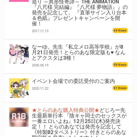
巡り ～異形怪奇譚～ THE ANIMATION
『八尺様 完結編』『八尺様 夢物語』』の
発売を記念して、 『直筆サイン入り台本
＆色紙』プレゼントキャンペーンを開
催！
69 Views
2017.11.13
なーゆ。先生『私立メロ高等学校』が8
月21日発売！とらのあな限定版も♥ なん
とアクスタは3種！
59 Views
2026.06.19
イベント会場での委託受付のご案内
41 Views
2025.11.22
★とらのあな購入特典公開★
どじろー先
生最新単行本 『陰キャ同士のセックスが
一番エロいよね』12月25日(木)発売決
定！！ とらのあなでは発売を記念して
《特製B2タペストリー》付きとらのあな