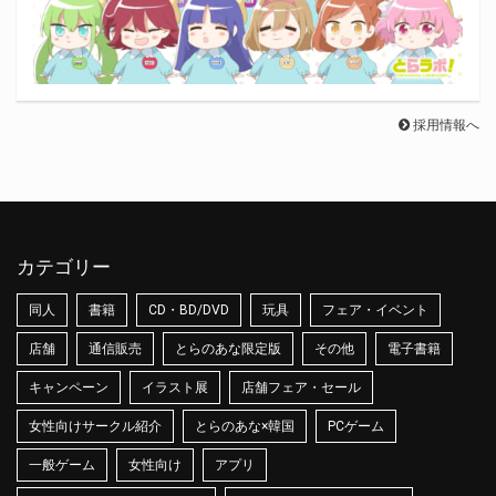
採用情報へ
カテゴリー
同人
書籍
CD・BD/DVD
玩具
フェア・イベント
店舗
通信販売
とらのあな限定版
その他
電子書籍
キャンペーン
イラスト展
店舗フェア・セール
女性向けサークル紹介
とらのあな×韓国
PCゲーム
一般ゲーム
女性向け
アプリ