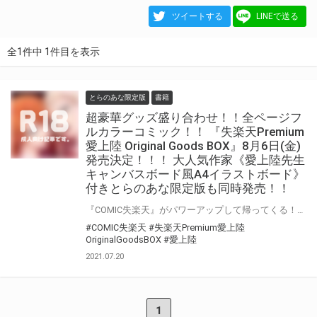
ツイートする
LINEで送る
全1件中 1件目を表示
とらのあな限定版
書籍
超豪華グッズ盛り合わせ！！全ページフ
ルカラーコミック！！ 『失楽天Premium
愛上陸 Original Goods BOX』8月6日(金)
発売決定！！！ 大人気作家《愛上陸先生
キャンバスボード風A4イラストボード》
付きとらのあな限定版も同時発売！！
『COMIC失楽天』がパワーアップして帰ってくる！！ 豪華付録詰め合せとフルカラー漫画で濃厚なエロスをお届けします！！ そして！とらのあなでは『失楽天Premium 愛上陸 Original Goods BOX』発売を記念して、《愛上陸先生キャンバスボード風A4イラストボード》付きとらのあな限定版をご用意しました！！ お買い逃しのないよう、是非お求めください！
#COMIC失楽天
#失楽天Premium愛上陸
OriginalGoodsBOX
#愛上陸
2021.07.20
1