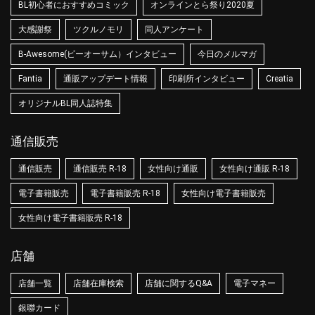
BL初心者におすすめコミック
オンラインとら祭り2020夏
大感謝祭
ツクルノモリ
同人アンケート
B-Awesome(ビーオーサム）インタビュー
今日のメルマガ
Fantia
通販アップデート情報
印刷所インタビュー
Creatia
オリジナルBL同人誌特集
通信販売
通信販売
通信販売 R-18
女性向け通販
女性向け通販 R-18
電子書籍販売
電子書籍販売 R-18
女性向け電子書籍販売
女性向け電子書籍販売 R-18
店舗
店舗一覧
店舗在庫検索
店舗に関するQ&A
電子マネー
銀聯カード