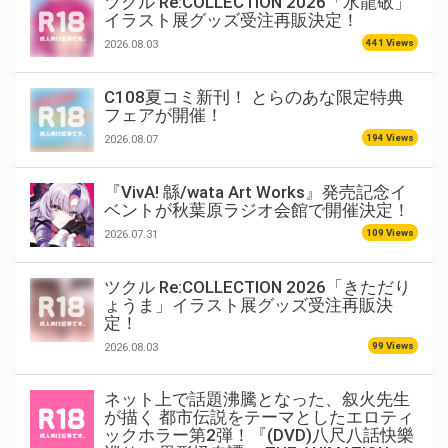
ツクル Re:COLLECTION 2026「水龍敬」
イラスト展グッズ受注再販決定！
441 Views
2026.08.03
C108夏コミ新刊！ とらのあな限定特典
フェアが開催！
194 Views
2026.08.07
『VivA! 緜/wata Art Works』発売記念イ
ベントが秋葉原ラジオ会館で開催決定！
109 Views
2026.07.31
ツクル Re:COLLECTION 2026「きただり
ょうま」イラスト展グッズ受注再販決
定！
99 Views
2026.08.03
ネット上で話題沸騰となった、叙火先生
が描く 都市伝説をテーマとしたエロティ
ックホラー第2弾！『(DVD)八尺八話快樂