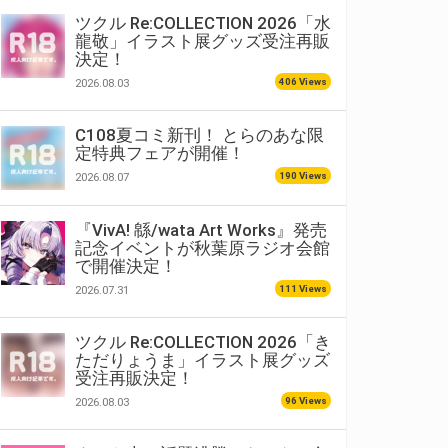
ツクル Re:COLLECTION 2026「水
龍敬」イラスト展グッズ受注再販
決定！
406 Views
2026.08.03
C108夏コミ新刊！ とらのあな限
定特典フェアが開催！
190 Views
2026.08.07
『VivA! 緜/wata Art Works』発売
記念イベントが秋葉原ラジオ会館
で開催決定！
111 Views
2026.07.31
ツクル Re:COLLECTION 2026「き
ただりょうま」イラスト展グッズ
受注再販決定！
96 Views
2026.08.03