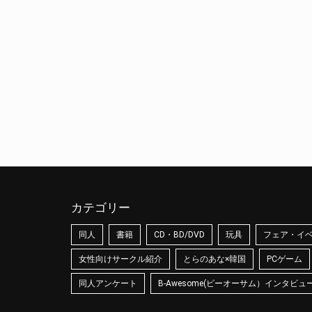
カテゴリー
同人
書籍
CD・BD/DVD
玩具
フェア・イ
女性向けサークル紹介
とらのあな×韓国
PCゲーム
同人アンケート
B-Awesome(ビーオーサム）インタビュ