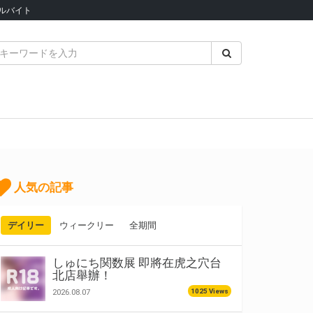
ルバイト
人気の記事
デイリー
ウィークリー
全期間
しゅにち関数展 即將在虎之穴台
北店舉辦！
1025 Views
2026.08.07