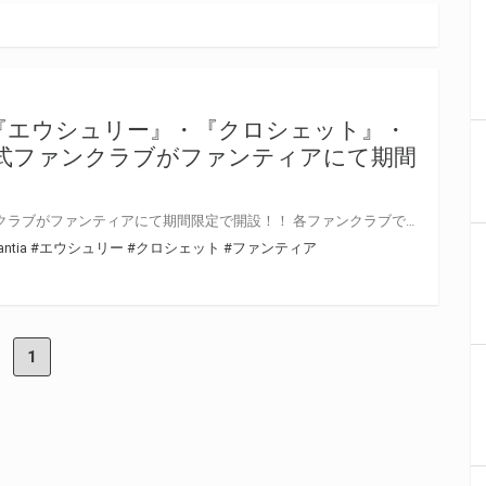
『エウシュリー』・『クロシェット』・
各公式ファンクラブがファンティアにて期間
PCゲームメーカー 各公式ファンクラブがファンティアにて期間限定で開設！！ 各ファンクラブでは、ここでしか買えない限定グッズの受注販売を受け付け中！ エウシュリーからは「封緘のグラセスタ」、 クロシェットからは「ココロネ＝ペンデュラム！」、 BISHOPからは「支配の教壇」のイラストを使用したオリジナルグッズです！！ 受注期間 【一次】6月26日(金)～7月13日(月) 【二次】7月15日(水)～7月31日(金) 期間限定の受注グッズですので、是非この機会をお見逃しなく！！
antia
#エウシュリー
#クロシェット
#ファンティア
1