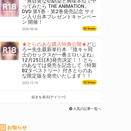
『無自覚な幼馴染と興味本位でヤ
ってみたら THE ANIMATION』
DVD 第1巻・第2巻発売記念 サイ
ン入り台本プレゼントキャンペー
ン 開催！
36 Views
2026.08.06
★とらのあな購入特典公開★
どじ
ろー先生最新単行本 『陰キャ同
士のセックスが一番エロいよね』
12月25日(木)発売決定！！ とら
のあなでは発売を記念して《特製
B2タペストリー》付きとらのあ
な限定版を発売いたします！！
33 Views
2025.12.18
続きを表示(デイリー)
人気の記事一覧へ
お知らせ