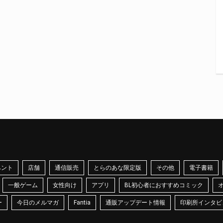
ベント
店舗
通信販売
とらのあな限定版
その他
電子書籍
一般ゲーム
女性向け
アプリ
BL初心者におすすめコミック
ー
今日のメルマガ
Fantia
通販アップデート情報
印刷所インタビ