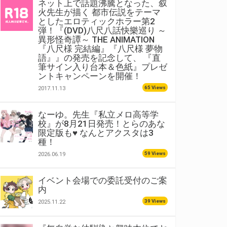
ネット上で話題沸騰となった、叙
火先生が描く 都市伝説をテーマ
としたエロティックホラー第2
弾！『(DVD)八尺八話快樂巡り ～
異形怪奇譚～ THE ANIMATION
『八尺様 完結編』『八尺様 夢物
語』』の発売を記念して、 『直
筆サイン入り台本＆色紙』プレゼ
ントキャンペーンを開催！
65 Views
2017.11.13
なーゆ。先生『私立メロ高等学
校』が8月21日発売！とらのあな
限定版も♥ なんとアクスタは3
種！
59 Views
2026.06.19
イベント会場での委託受付のご案
内
39 Views
2025.11.22