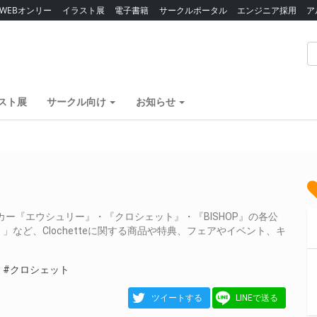
WEBオンリー
イラスト展
電子書籍
サークルポータル
エンジニア採用
ア
スト展
サークル向け
お知らせ
ー『エウシュリー』・『クロシェット』・『BISHOP』の各公
など、Clochetteに関する商品や特典、フェアやイベント、キ
ー
#クロシェット
ツイートする
LINEで送る