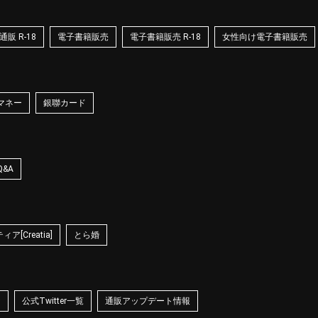
販 R-18
電子書籍販売
電子書籍販売 R-18
女性向け電子書籍販売
マネー
銀聯カード
Q&A
ア[Creatia]
とら婚
☆
公式Twitter一覧
通販アップデート情報