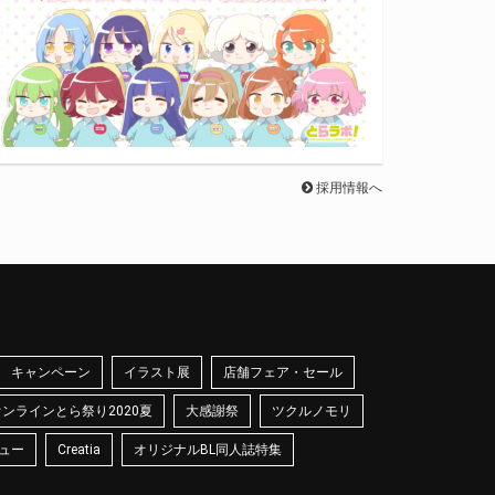
採用情報へ
キャンペーン
イラスト展
店舗フェア・セール
オンラインとら祭り2020夏
大感謝祭
ツクルノモリ
ュー
Creatia
オリジナルBL同人誌特集