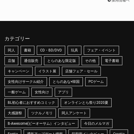
採用情報へ
カテゴリー
同人
書籍
CD・BD/DVD
玩具
フェア・イベント
店舗
通信販売
とらのあな限定版
その他
電子書籍
キャンペーン
イラスト展
店舗フェア・セール
女性向けサークル紹介
とらのあな×韓国
PCゲーム
一般ゲーム
女性向け
アプリ
BL初心者におすすめコミック
オンラインとら祭り2020夏
大感謝祭
ツクルノモリ
同人アンケート
B-Awesome(ビーオーサム）インタビュー
今日のメルマガ