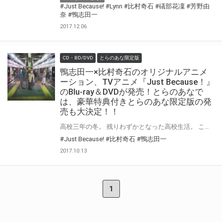
#Just Because!
#Lynn
#比村奇石
#礒部花凜
#芳野由
奈
#鴨志田一
2017.12.06
CD・BD/DVD
とらのあな限定版
鴨志田一×比村奇石のオリジナルアニメ
ーション、TVアニメ『Just Because！』
のBlu-ray＆DVDが発売！とらのあなで
は、豪華特典付きとらのあな限定版の発
売も大決定！！
高校三年の冬。 残りわずかとなった高校生活。 このまま、なんとなく卒業していくのだと誰もが思っていた。 突然、彼が帰ってくるまでは。 中学の頃に一度は遠くの街へと引っ越した同級生。 季節外れの転校生との再会は、 「なんとなく」で終わろうとしていた彼らの気持ちに、 小さなスタートの合図を響かせた。 あいつを好きな君の横顔が、たまらなく綺麗だったから― 鴨志田一×比村奇石のオリジナルアニメーション、『Just Because！』のBlu-ray＆DVDが発売！ とらのあなでは、豪華特典付きの『とらのあな限定版』の発売も決定です！！ 気になるとらのあな限定版の特典は、とらのあな限定版の全巻連動特典として、 キャラクター原案・比村奇石先生描き下ろしのB1タペストリー！ 更に、1巻・3巻・5巻にはB1タペストリーの絵柄を使用した等身大タペストリーが付き、 2巻・4巻・6巻にはとらのあな全巻連動特典であるアニメ描き下ろし全巻収納BOXの絵柄を使用したB2タペストリー付き！！ 1・2巻に夏目美緒、3・4巻に森川葉月、5・6巻に小宮恵那の等身大タペストリー＆B2タペストリーが付いた、 超豪華な豪華特典満載となっております！ 是非ともお早めに、とらのあな対象店舗でのご予約・ご購入をお待ちしております♪♪ 公式サイト：http://justbecause.jp/
#Just Because!
#比村奇石
#鴨志田一
2017.10.13
1