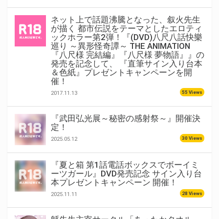
ネット上で話題沸騰となった、叙火先生
が描く 都市伝説をテーマとしたエロティ
ックホラー第2弾！『(DVD)八尺八話快樂
巡り ～異形怪奇譚～ THE ANIMATION
『八尺様 完結編』『八尺様 夢物語』』の
発売を記念して、 『直筆サイン入り台本
＆色紙』プレゼントキャンペーンを開
催！
55 Views
2017.11.13
『武田弘光展～秘密の感射祭～』開催決
定！
30 Views
2025.05.12
『夏と箱 第1話電話ボックスでボーイミ
ーツガール』DVD発売記念 サイン入り台
本プレゼントキャンペーン 開催！
28 Views
2025.11.11