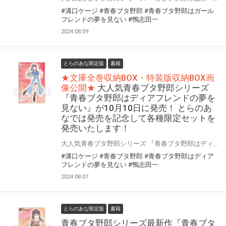
#溝口ケージ
#青春ブタ野郎
#青春ブタ野郎はガール
フレンドの夢を見ない
#鴨志田一
2024.08.09
とらのあな限定版
書籍
★文庫全巻収納BOX・特装版収納BOX画
像公開★
大人気青春ブタ野郎シリーズ
『青春ブタ野郎はディアフレンドの夢を
見ない』が10月10日に発売！ とらのあ
なでは発売を記念して各種限定セットを
発売いたします！
大人気青春ブタ野郎シリーズ 『青春ブタ野郎はディアフレンドの夢を見ない』が10月10日(木)に発売！ 同時発売の特装版はドラマCD付きです！ とらのあなでは発売を記念して下記の各種限定セットを発売いたします！ 【通常版】 「アクリルプレート」付き限定セット 「文庫全巻収納BOX」付き限定セット 「文庫全巻収納BOX＋アクリルプレート」付き限定セット 【特装版】 「アクリルプレート」付き限定セット 「文庫全巻収納BOX＋特装版収納BOX」付き限定セット 「文庫全巻収納BOX＋特装版収納BOX＋アクリルプレート」付き限定セット 是非この機会にお買い求めください！
#溝口ケージ
#青春ブタ野郎
#青春ブタ野郎はディア
フレンドの夢を見ない
#鴨志田一
2024.08.07
とらのあな限定版
書籍
青春ブタ野郎シリーズ最新作『青春ブタ