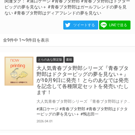
関連タグ：
#溝口ケージ
#青春ブタ野郎
#青春ブタ野郎はドクター
ピッグの夢を見ない＋
#青春ブタ野郎はガールフレンドの夢を見
ない
#青春ブタ野郎はディアフレンドの夢を見ない
ツイートする
LINEで送る
全9件中 1〜9件目を表示
とらのあな限定版
書籍
大人気青春ブタ野郎シリーズ『青春ブタ
野郎はドクターピッグの夢を見ない＋』
が10月9日に発売！ とらのあなでは発売
を記念して各種限定セットを発売いたし
ます！
大人気青春ブタ野郎シリーズ 『青春ブタ野郎はドクターピッグの夢を見ない＋』が10月9日(金)に発売！ 同時発売の特装版はドラマCD付きです！ とらのあなでは発売を記念して下記の各種限定セットを発売いたします！ 「スペシャルセット」付き限定セット 「LAMY safari JETSTREAM INSIDE」付き限定セット 「アクリルプレート」付き限定セット スペシャルセットの内容は、①LAMY safari JETSTREAM INSIDE、②アクリルプレート、③ミニブロマイド、④不織布バック です♪ 是非この機会にお買い求めください！
#溝口ケージ
#青春ブタ野郎
#青春ブタ野郎はドクタ
ーピッグの夢を見ない＋
#鴨志田一
2026.04.01