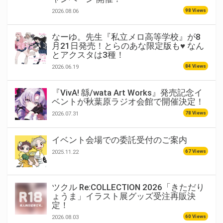
98 Views
2026.08.06
なーゆ。先生『私立メロ高等学校』が8
月21日発売！とらのあな限定版も♥ なん
とアクスタは3種！
84 Views
2026.06.19
『VivA! 緜/wata Art Works』発売記念イ
ベントが秋葉原ラジオ会館で開催決定！
78 Views
2026.07.31
イベント会場での委託受付のご案内
67 Views
2025.11.22
ツクル Re:COLLECTION 2026「きただり
ょうま」イラスト展グッズ受注再販決
定！
60 Views
2026.08.03