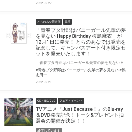
2022.09.27
とらのあな限定版
書籍
「青春ブタ野郎はバニーガール先輩の夢
を見ない Happy Birthday 桜島麻衣」が
12月1日に発売！ とらのあなでは発売を
記念して、キャンバスアート付き限定セ
ットを発売いたします！
「青春ブタ野郎はバニーガール先輩の夢を見ない Happy Birthday 桜島麻衣」が2022年12月1日(木)に発売！ とらのあなでは発売を記念して、「キャンバスアート」付きの限定セットを発売いたします！ 是非この機会にお買い求めください！
#青春ブタ野郎はバニーガール先輩の夢を見ない
#鴨
志田一
2022.09.21
CD・BD/DVD
フェア・イベント
TVアニメ『Just Because！』のBlu-ray
＆DVD発売記念！トーク&プレゼント抽
選会の開催が決定！！
終了しています