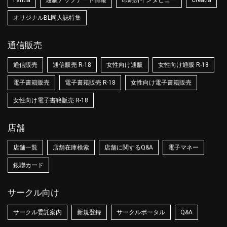
Fantia
通販アップデート情報
印刷所インタビュー
Creatia
オリジナルBL同人誌特集
通信販売
通信販売
通信販売 R-18
女性向け通販
女性向け通販 R-18
電子書籍販売
電子書籍販売 R-18
女性向け電子書籍販売
女性向け電子書籍販売 R-18
店舗
店舗一覧
店舗在庫検索
店舗に関するQ&A
電子マネー
銀聯カード
サークル向け
サークル委託案内
新規登録
サークルポータル
Q&A