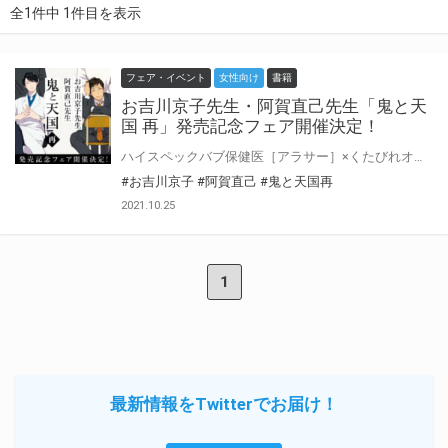
全1件中 1件目を表示
フェア・イベント
女性向け
書籍
お吉川京子先生・阿賀直己先生「鬼と天
国 再」発売記念フェア開催決定！
ハイスペックバブ保健医［アラサー］×くたびれオジ教師［アラフォー］大人の純愛♡ お吉川京子先生・阿賀直己先生のハイパータッグが贈る大人気作『鬼と天国』待望の続編ついにコミック化！ とらのあなでは『鬼と天国 再』の発売を記念して、とらのあな限定版をご購入の方からお吉川京子先生・阿賀直己先生の直筆サイン＆当選者宛名入りグッズの当たる抽選プレゼントフェアを開催！ この貴重な機会、皆様ぜひ奮ってご応募くださいませ♡ とらのあな限定版の詳細はこちら★
#お吉川京子
#阿賀直己
#鬼と天国再
2021.10.25
1
最新情報をTwitterでお届け！