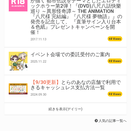
が描く 都市伝説をテーマとしたエロティ
ックホラー第2弾！『(DVD)八尺八話快樂
巡り ～異形怪奇譚～ THE ANIMATION
『八尺様 完結編』『八尺様 夢物語』』の
発売を記念して、 『直筆サイン入り台本
＆色紙』プレゼントキャンペーンを開
催！
68 Views
2017.11.13
イベント会場での委託受付のご案内
48 Views
2025.11.22
【9/30更新】
とらのあなの店舗で利用で
きるキャッシュレス支払方法一覧
48 Views
2024.09.30
続きを表示(デイリー)
人気の記事一覧へ