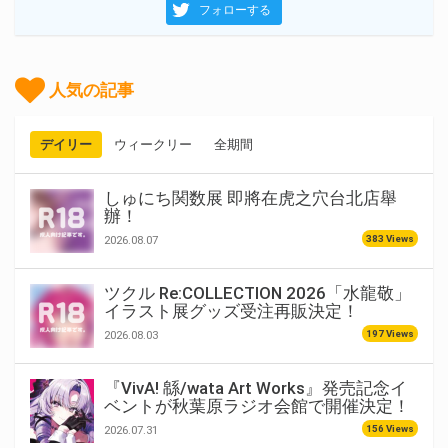
フォローする
人気の記事
デイリー
ウィークリー
全期間
しゅにち関数展 即將在虎之穴台北店舉
辦！
383 Views
2026.08.07
ツクル Re:COLLECTION 2026「水龍敬」
イラスト展グッズ受注再販決定！
197 Views
2026.08.03
『VivA! 緜/wata Art Works』発売記念イ
ベントが秋葉原ラジオ会館で開催決定！
156 Views
2026.07.31