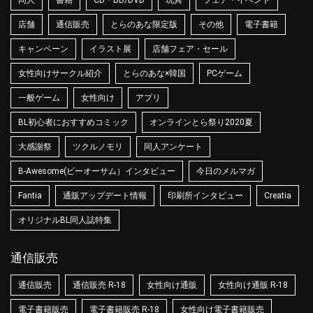
同人
書籍
CD・BD/DVD
玩具
フェア・イベント
店舗
通信販売
とらのあな限定版
その他
電子書籍
キャンペーン
イラスト展
店舗フェア・セール
女性向けサークル紹介
とらのあな×韓国
PCゲーム
一般ゲーム
女性向け
アプリ
BL初心者におすすめコミック
オンラインとら祭り2020夏
大感謝祭
ツクルノモリ
同人アンケート
B-Awesome(ビーオーサム）インタビュー
今日のメルマガ
Fantia
通販アップデート情報
印刷所インタビュー
Creatia
オリジナルBL同人誌特集
通信販売
通信販売
通信販売 R-18
女性向け通販
女性向け通販 R-18
電子書籍販売
電子書籍販売 R-18
女性向け電子書籍販売