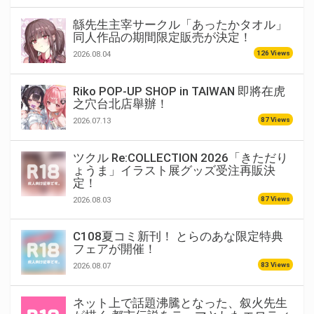
緜先生主宰サークル「あったかタオル」
同人作品の期間限定販売が決定！
126 Views
2026.08.04
Riko POP-UP SHOP in TAIWAN 即將在虎
之穴台北店舉辦！
87 Views
2026.07.13
ツクル Re:COLLECTION 2026「きただり
ょうま」イラスト展グッズ受注再販決
定！
87 Views
2026.08.03
C108夏コミ新刊！ とらのあな限定特典
フェアが開催！
83 Views
2026.08.07
ネット上で話題沸騰となった、叙火先生