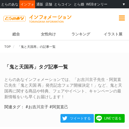
とらのあな
インフォ
通販
店舗
とらコイン
とら婚
WEBオンリー
▼
総合
女性向け
ランキング
イラスト展
TOP
「鬼と天国再」の記事一覧
「鬼と天国再」タグ記事一覧
とらのあなインフォメーションでは、「お吉川京子先生・阿賀直
己先生「鬼と天国 再」発売記念フェア開催決定！」など、鬼と天
国再に関する商品や特典、フェアやイベント、キャンペーンの最
新情報をいち早くお届けします！
関連タグ：
#お吉川京子
#阿賀直己
ツイートする
LINEで送る