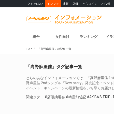
とらのあな
インフォ
通販
店舗
とらコイン
とら婚
総合
女性向け
ランキング
イラ
TOP
「高野麻里佳」の記事一覧
「高野麻里佳」タグ記事一覧
とらのあなインフォメーションでは、「高野麻里佳 1s
野麻里佳 2ndシングル『New story』発売記念
イベント、キャンペーンの最新情報をいち早くお届け
関連タグ：
#店頭抽選会
#精霊幻想記
#AKIBA'S TRIP 