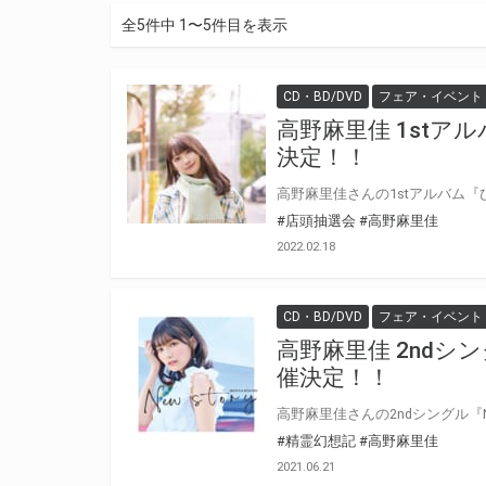
全5件中 1〜5件目を表示
CD・BD/DVD
フェア・イベント
高野麻里佳 1stア
決定！！
#店頭抽選会
#高野麻里佳
2022.02.18
CD・BD/DVD
フェア・イベント
高野麻里佳 2ndシン
催決定！！
#精霊幻想記
#高野麻里佳
2021.06.21