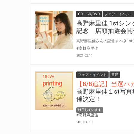
CD・BD/DVD
フェア・イベント
高野麻里佳 1st
記念 店頭抽選会開
#高野麻里佳
2021.02.14
フェア・イベント
書籍
【8/8追記】当選
高野麻里佳１st写
催決定！
終了しています
#高野麻里佳
2018.06.13