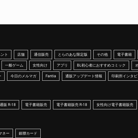
ベント
店舗
通信販売
とらのあな限定版
その他
電子書籍
一般ゲーム
女性向け
アプリ
BL初心者におすすめコミック
ー
今日のメルマガ
Fantia
通販アップデート情報
印刷所インタビ
販 R-18
電子書籍販売
電子書籍販売 R-18
女性向け電子書籍販売
マネー
銀聯カード