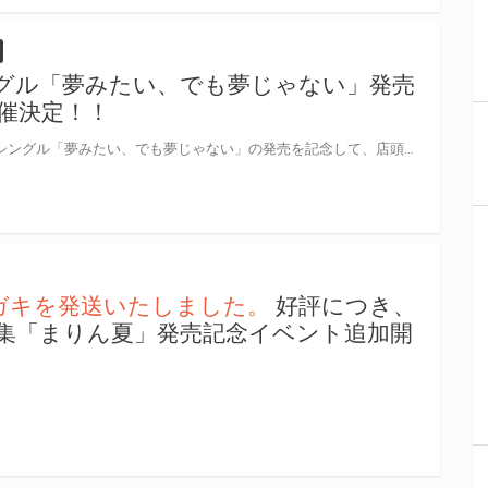
シングル「夢みたい、でも夢じゃない」発売
催決定！！
高野麻里佳さんの記念すべき1stシングル「夢みたい、でも夢じゃない」の発売を記念して、店頭抽選会の開催が決定しました！ この機会でないと手に入らない、超レアな豪華景品が当たる抽選会になります！ 是非、この機会にご参加ください！
ハガキを発送いたしました。
好評につき、
真集「まりん夏」発売記念イベント追加開