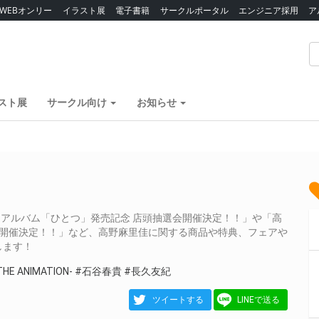
WEBオンリー
イラスト展
電子書籍
サークルポータル
エンジニア採用
ア
スト展
サークル向け
お知らせ
tアルバム「ひとつ」発売記念 店頭抽選会開催決定！！」や「高
イベント開催決定！！」など、高野麻里佳に関する商品や特典、フェアや
します！
-THE ANIMATION-
#石谷春貴
#長久友紀
ツイートする
LINEで送る