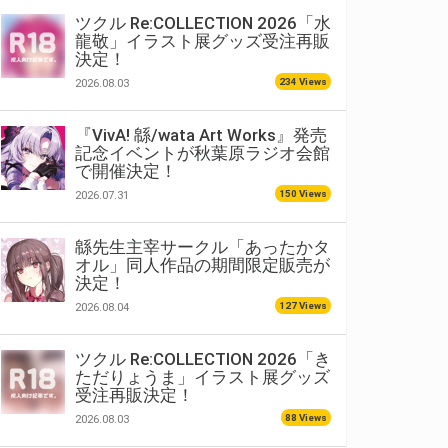
ツクル Re:COLLECTION 2026「水
龍敬」イラスト展グッズ受注再販
決定！
234 Views
2026.08.03
『VivA! 緜/wata Art Works』発売
記念イベントが秋葉原ラジオ会館
で開催決定！
150 Views
2026.07.31
緜先生主宰サークル「あったかタ
オル」同人作品の期間限定販売が
決定！
127 Views
2026.08.04
ツクル Re:COLLECTION 2026「き
ただりょうま」イラスト展グッズ
受注再販決定！
88 Views
2026.08.03