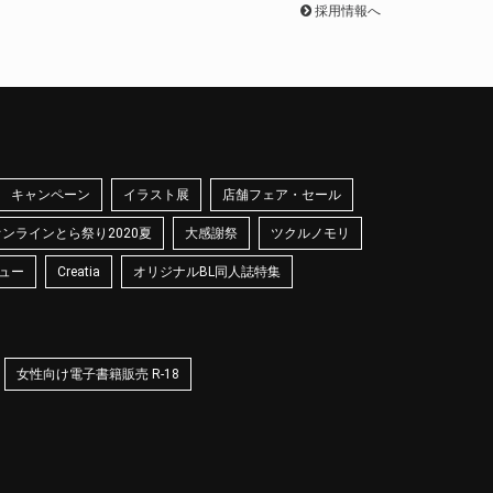
採用情報へ
キャンペーン
イラスト展
店舗フェア・セール
オンラインとら祭り2020夏
大感謝祭
ツクルノモリ
ュー
Creatia
オリジナルBL同人誌特集
女性向け電子書籍販売 R-18