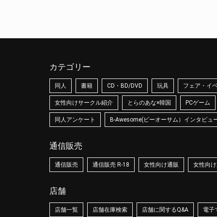
カテゴリー
同人
書籍
CD・BD/DVD
玩具
フェア・イ
女性向けサークル紹介
とらのあな×韓国
PCゲーム
同人アンケート
B-Awesome(ビーオーサム）インタビュ
通信販売
通信販売
通信販売 R-18
女性向け通販
女性向け通
店舗
店舗一覧
店舗在庫検索
店舗に関するQ&A
電子