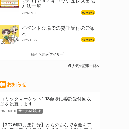
で利用できるキャッシュレス支払
方法一覧
67 Views
2024.09.30
イベント会場での委託受付のご案
内
46 Views
2025.11.22
続きを表示(デイリー)
人気の記事一覧へ
お知らせ
コミックマーケット108会場に委託受付回収
所を設置します！
2026.08.08
サークル様向け
【2026年7月集計分】とらのあなで今最もア