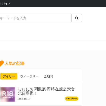
ルバイト
人気の記事
デイリー
ウィークリー
全期間
しゅにち関数展 即將在虎之穴台
北店舉辦！
401 Views
2026.08.07