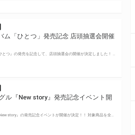
ルバム「ひとつ」発売記念 店頭抽選会開催
高野麻里佳さんの1stアルバム『ひとつ』の発売を記念して、店頭抽選会の開催が決定しました！ この機会でないと手に入らない、超レアな豪華景品が当たる抽選会になります！ 是非、ご参加ください！
グル『New story』発売記念イベント開
高野麻里佳さんの2ndシングル『New story』の発売記念イベントが開催が決定！！ 対象商品を全額内金にてご予約、もしくはご購入いただいた方に＜イベント応募用紙＞を1枚差し上げます。 ご応募いただいた方のから抽選でイベントにご招待いたします。 奮ってご応募ください！