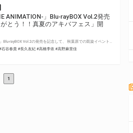
HE ANIMATION-」Blu-rayBOX Vol.2発売
りがとう！！真夏のアキバフェス」開
「AKIBA’S TRIP -THE ANIMATION-」Blu-rayBOX Vol.2の発売を記念して、 秋葉原での凱旋イベントの開催が決定いたしました！ 伝木凱タモツ役石谷春貴さん、万世架まとめ役高橋李依さん、伝木凱にわか役高野麻里佳さん、有紗・アホカイネン役長久友紀さんと 主演の4人が勢ぞろいで聖地秋葉原でのアキバニな1日をお届けします！
#石谷春貴
#長久友紀
#高橋李依
#高野麻里佳
1