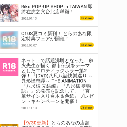
Riko POP-UP SHOP in TAIWAN 即
將在虎之穴台北店舉辦！
85 Views
2026.07.13
C108夏コミ新刊！ とらのあな限
定特典フェアが開催！
83 Views
2026.08.07
ネット上で話題沸騰となった、叙
火先生が描く 都市伝説をテーマ
としたエロティックホラー第2
弾！『(DVD)八尺八話快樂巡り ～
異形怪奇譚～ THE ANIMATION
『八尺様 完結編』『八尺様 夢物
語』』の発売を記念して、 『直
筆サイン入り台本＆色紙』プレゼ
ントキャンペーンを開催！
73 Views
2017.11.13
【9/30更新】
とらのあなの店舗