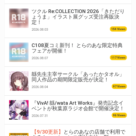
ツクル Re:COLLECTION 2026「きただり
ょうま」イラスト展グッズ受注再販決
定！
154 Views
2026.08.03
C108夏コミ新刊！ とらのあな限定特典
フェアが開催！
117 Views
2026.08.07
緜先生主宰サークル「あったかタオル」
同人作品の期間限定販売が決定！
97 Views
2026.08.04
『VivA! 緜/wata Art Works』発売記念イ
ベントが秋葉原ラジオ会館で開催決定！
96 Views
2026.07.31
【9/30更新】
とらのあなの店舗で利用で