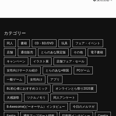
採用情報へ
カテゴリー
同人
書籍
CD・BD/DVD
玩具
フェア・イベント
店舗
通信販売
とらのあな限定版
その他
電子書籍
キャンペーン
イラスト展
店舗フェア・セール
女性向けサークル紹介
とらのあな×韓国
PCゲーム
一般ゲーム
女性向け
アプリ
BL初心者におすすめコミック
オンラインとら祭り2020夏
大感謝祭
ツクルノモリ
同人アンケート
B-Awesome(ビーオーサム）インタビュー
今日のメルマガ
Fantia
通販アップデート情報
印刷所インタビュー
Creatia