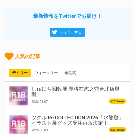
最新情報をTwitterでお届け！
フォローする
人気の記事
デイリー
ウィークリー
全期間
しゅにち関数展 即將在虎之穴台北店舉
辦！
611 Views
2026.08.07
ツクル Re:COLLECTION 2026「水龍敬」
イラスト展グッズ受注再販決定！
523 Views
2026.08.03