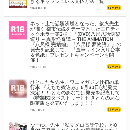
きるキャッシュレス支払方法一覧
68 Views
2024.09.30
ネット上で話題沸騰となった、叙火先生
が描く 都市伝説をテーマとしたエロティ
ックホラー第2弾！『(DVD)八尺八話快樂
巡り ～異形怪奇譚～ THE ANIMATION
『八尺様 完結編』『八尺様 夢物語』』の
発売を記念して、 『直筆サイン入り台本
＆色紙』プレゼントキャンペーンを開
催！
59 Views
2017.11.13
ひとにたち先生、ワニマガジン社初の単
行本 『えちち煮込み』6月30日(火)発売
決定！！ とらのあなでは発売を記念して
《特製B2タペストリー》付きとらのあな
限定版を発売いたします！！
54 Views
2026.06.11
なーゆ。先生『私立メロ高等学校』が8