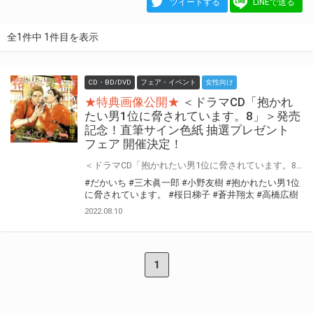
ツイートする
LINEで送る
全1件中 1件目を表示
CD・BD/DVD
フェア・イベント
女性向け
★特典画像公開★
＜ドラマCD「抱かれ
たい男1位に脅されています。8」＞発売
記念！直筆サイン色紙 抽選プレゼント
フェア 開催決定！
＜ドラマCD「抱かれたい男1位に脅されています。8」初回限定 舞台「血の婚礼」セット＞の発売を記念して、 「サイン色紙抽選プレゼント フェア」の開催が決定しました！ 対象店舗にてご購入いただいた方の中から抽選で直筆サイン色紙をプレゼントいたします！ ぜひご応募ください♪
#だかいち
#三木眞一郎
#小野友樹
#抱かれたい男1位
に脅されています。
#桜日梯子
#蒼井翔太
#高橋広樹
2022.08.10
1