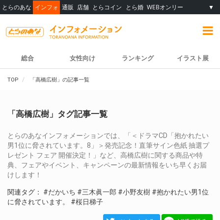
とらのあな
インフォ
通販
店舗
とらコイン
とら婚
WEBオンリー
▼
総合
女性向け
ランキング
イラスト展
TOP
「高橋広樹」の記事一覧
「高橋広樹」タグ記事一覧
とらのあなインフォメーションでは、「＜ドラマCD「抱かれたい
男1位に脅されています。8」＞発売記念！直筆サイン色紙 抽選プ
レゼント フェア 開催決定！」など、高橋広樹に関する商品や特
典、フェアやイベント、キャンペーンの最新情報をいち早くお届
けします！
関連タグ：
#だかいち
#三木眞一郎
#小野友樹
#抱かれたい男1位
に脅されています。
#桜日梯子