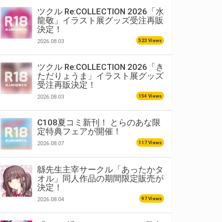
ツクル Re:COLLECTION 2026「水
龍敬」イラスト展グッズ受注再販
決定！
523 Views
2026.08.03
ツクル Re:COLLECTION 2026「き
ただりょうま」イラスト展グッズ
受注再販決定！
154 Views
2026.08.03
C108夏コミ新刊！ とらのあな限
定特典フェアが開催！
117 Views
2026.08.07
緜先生主宰サークル「あったかタ
オル」同人作品の期間限定販売が
決定！
97 Views
2026.08.04