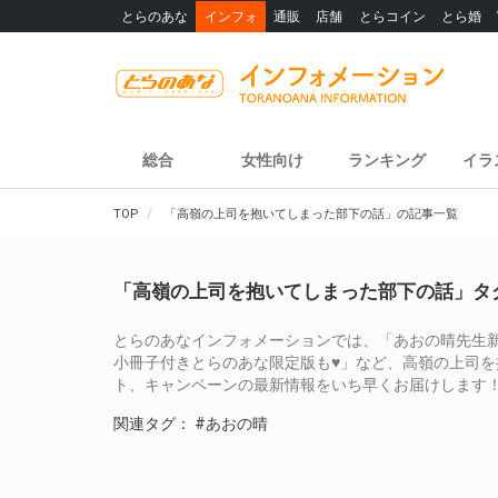
とらのあな
インフォ
通販
店舗
とらコイン
とら婚
総合
女性向け
ランキング
イラ
TOP
「高嶺の上司を抱いてしまった部下の話」の記事一覧
「高嶺の上司を抱いてしまった部下の話」タ
とらのあなインフォメーションでは、「あおの晴先生新
小冊子付きとらのあな限定版も♥」など、高嶺の上司
ト、キャンペーンの最新情報をいち早くお届けします
関連タグ：
#あおの晴