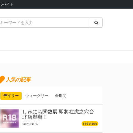
ルバイト
人気の記事
デイリー
ウィークリー
全期間
しゅにち関数展 即將在虎之穴台
北店舉辦！
610 Views
2026.08.07