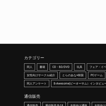
カテゴリー
同人
書籍
CD・BD/DVD
玩具
フェア・イ
女性向けサークル紹介
とらのあな×韓国
PCゲーム
同人アンケート
B-Awesome(ビーオーサム）インタビュ
通信販売
通信販売
通信販売 R-18
女性向け通販
女性向け通