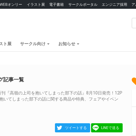
WEBオンリー
イラスト展
電子書籍
サークルポータル
エンジニア採用
ア
スト展
サークル向け
お知らせ
グ記事一覧
刊『高嶺の上司を抱いてしまった部下の話』8月10日発売！12P
を抱いてしまった部下の話に関する商品や特典、フェアやイベン
！
ツイートする
LINEで送る