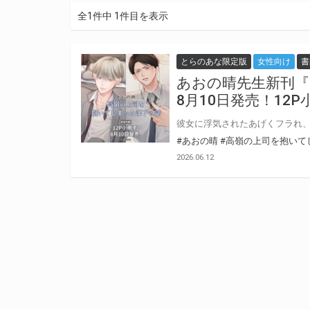
全1件中 1件目を表示
とらのあな限定版
女性向け
書
あおの晴先生新刊『
8月10日発売！12
#あおの晴
#高嶺の上司を抱いて
2026.06.12