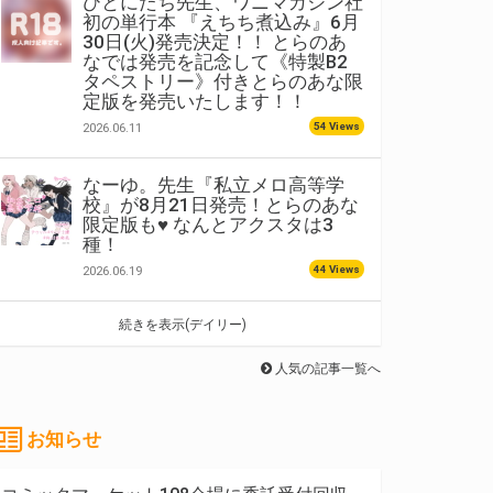
ひとにたち先生、ワニマガジン社
初の単行本 『えちち煮込み』6月
30日(火)発売決定！！ とらのあ
なでは発売を記念して《特製B2
タペストリー》付きとらのあな限
定版を発売いたします！！
54 Views
2026.06.11
なーゆ。先生『私立メロ高等学
校』が8月21日発売！とらのあな
限定版も♥ なんとアクスタは3
種！
44 Views
2026.06.19
続きを表示(デイリー)
人気の記事一覧へ
お知らせ