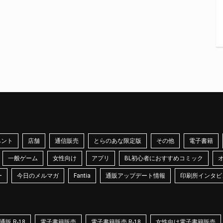
ベント
店舗
通信販売
とらのあな限定版
その他
電子書籍
一般ゲーム
女性向け
アプリ
BL初心者におすすめコミック
ー
今日のメルマガ
Fantia
通販アップデート情報
印刷所インタビ
販 R-18
電子書籍販売
電子書籍販売 R-18
女性向け電子書籍販売