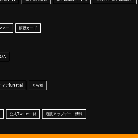
マネー
銀聯カード
Q&A
ア[Creatia]
とら婚
☆
公式Twitter一覧
通販アップデート情報