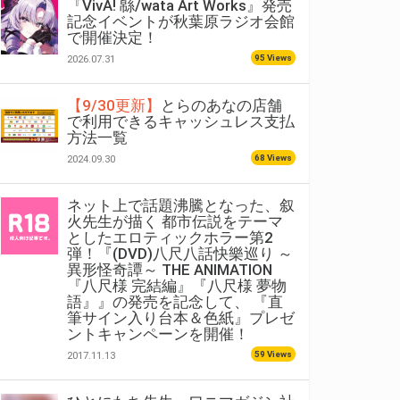
『VivA! 緜/wata Art Works』発売
記念イベントが秋葉原ラジオ会館
で開催決定！
95 Views
2026.07.31
【9/30更新】
とらのあなの店舗
で利用できるキャッシュレス支払
方法一覧
68 Views
2024.09.30
ネット上で話題沸騰となった、叙
火先生が描く 都市伝説をテーマ
としたエロティックホラー第2
弾！『(DVD)八尺八話快樂巡り ～
異形怪奇譚～ THE ANIMATION
『八尺様 完結編』『八尺様 夢物
語』』の発売を記念して、 『直
筆サイン入り台本＆色紙』プレゼ
ントキャンペーンを開催！
59 Views
2017.11.13