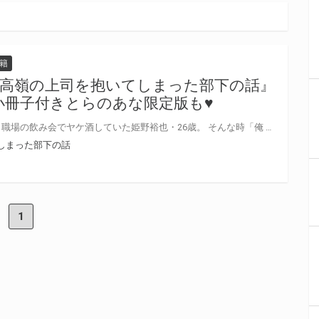
籍
高嶺の上司を抱いてしまった部下の話』
P小冊子付きとらのあな限定版も♥
彼女に浮気されたあげくフラれ、職場の飲み会でヤケ酒していた姫野裕也・26歳。 そんな時「俺 男だけど抱いてみる？」と、５歳年上の美形上司・東宗一郎に声をかけられ体の関係を持ってしまい……！？ 憧れの上司との一夜から始まるオフィスBL！ あおの晴先生『高嶺の上司を抱いてしまった部下の話』が8月10日に発売♥ とらのあなでは刊行を記念して描き下ろし入り12P小冊子付きとらのあな限定版を発売致します！ 池袋店・通販にて予約開始！とらのあな限定版は数量限定生産となりますので、お早めにご予約下さい！
しまった部下の話
1