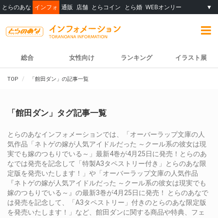
とらのあな
インフォ
通販
店舗
とらコイン
とら婚
WEBオンリー
▼
総合
女性向け
ランキング
イラスト展
TOP
「館田ダン」の記事一覧
「館田ダン」タグ記事一覧
とらのあなインフォメーションでは、「オーバーラップ文庫の人
気作品「ネトゲの嫁が人気アイドルだった ～クール系の彼女は現
実でも嫁のつもりでいる～」最新4巻が4月25日に発売！とらのあ
なでは発売を記念して「特製A3タペストリー付き」とらのあな限
定版を発売いたします！」や「オーバーラップ文庫の人気作品
『ネトゲの嫁が人気アイドルだった ～クール系の彼女は現実でも
嫁のつもりでいる～』の最新3巻が4月25日に発売！ とらのあなで
は発売を記念して、「A3タペストリー」付きのとらのあな限定版
を発売いたします！」など、館田ダンに関する商品や特典、フェ