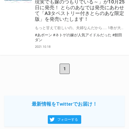
現実でも嫁のつもりでいる～」が10月25
日に発売！ とらのあなでは発売にあわせ
て「A3タペストリー付きとらのあな限定
版」を発売いたします！
もっと甘えて欲しいの。夫婦なんだから…… 1巻が大ヒット中の「ネトゲの嫁が人気アイドルだった 2 ～クール系の彼女は現実でも嫁のつもりでいる～」が10月25日に発売！ とらのあなでは発売を記念して、最新刊の口絵イラストを使用した「A3タペストリー付きとらのあな限定版」をご用意！！ とらのあな限定版は限られておりますので予約を含め是非ともお早めにお求めください！！
#あボーン
#ネトゲの嫁が人気アイドルだった
#館田
ダン
2021.10.18
1
最新情報をTwitterでお届け！
フォローする