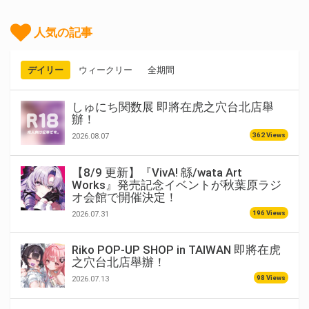
人気の記事
デイリー
ウィークリー
全期間
しゅにち関数展 即將在虎之穴台北店舉
辦！
362 Views
2026.08.07
【8/9 更新】『VivA! 緜/wata Art
Works』発売記念イベントが秋葉原ラジ
オ会館で開催決定！
196 Views
2026.07.31
Riko POP-UP SHOP in TAIWAN 即將在虎
之穴台北店舉辦！
98 Views
2026.07.13