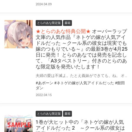
2024.04.09
とらのあな限定版
書籍
★とらのあな特典公開★
オーバーラップ
文庫の人気作品『ネトゲの嫁が人気アイ
ドルだった ～クール系の彼女は現実でも
嫁のつもりでいる～』の最新3巻が4月25
日に発売！ とらのあなでは発売を記念し
て、「A3タペストリー」付きのとらのあ
な限定版を発売いたします！
夫婦の愛は不滅よ。たとえ義妹ができても、ね。 オーバーラップ文庫の人気作品！ 『ネトゲの嫁が人気アイドルだった ～クール系の彼女は現実でも嫁のつもりでいる～』の最新3巻が4月25日(月)に発売！ とらのあなでは発売を記念して、表紙イラストを使用した「A3タペストリー」付きのとらのあな限定版を発売いたします。 とらのあな限定版は数量限定となりますので、是非お早めにお求めください！
#あボーン
#ネトゲの嫁が人気アイドルだった
#館田
ダン
2022.04.15
とらのあな限定版
書籍
1巻が大ヒット中の「ネトゲの嫁が人気
アイドルだった 2 ～クール系の彼女は