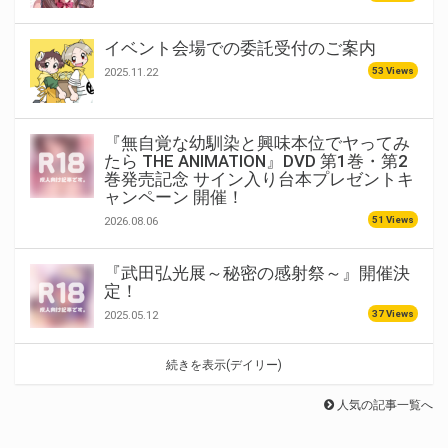
イベント会場での委託受付のご案内
53 Views
2025.11.22
『無自覚な幼馴染と興味本位でヤってみ
たら THE ANIMATION』DVD 第1巻・第2
巻発売記念 サイン入り台本プレゼントキ
ャンペーン 開催！
51 Views
2026.08.06
『武田弘光展～秘密の感射祭～』開催決
定！
37 Views
2025.05.12
続きを表示(デイリー)
人気の記事一覧へ