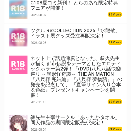
C108夏コミ新刊！ とらのあな限定特典
フェアが開催！
89 Views
2026.08.07
ツクル Re:COLLECTION 2026「水龍敬」
イラスト展グッズ受注再販決定！
89 Views
2026.08.03
ネット上で話題沸騰となった、叙火先生
が描く 都市伝説をテーマとしたエロティ
ックホラー第2弾！『(DVD)八尺八話快樂
巡り ～異形怪奇譚～ THE ANIMATION
『八尺様 完結編』『八尺様 夢物語』』の
発売を記念して、 『直筆サイン入り台本
＆色紙』プレゼントキャンペーンを開
催！
89 Views
2017.11.13
緜先生主宰サークル「あったかタオル」
同人作品の期間限定販売が決定！
71 Views
2026.08.04