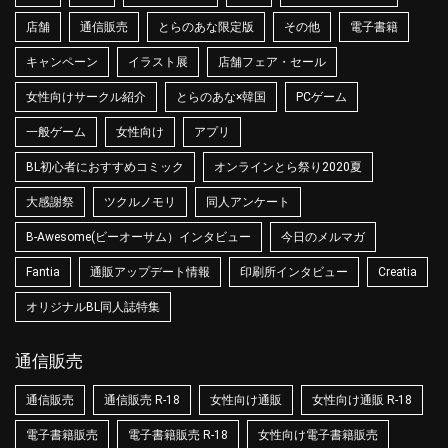
店舗
通信販売
とらのあな限定版
その他
電子書籍
キャンペーン
イラスト展
店舗フェア・セール
女性向けサークル紹介
とらのあな×韓国
PCゲーム
一般ゲーム
女性向け
アプリ
BL初心者におすすめコミック
オンラインとら祭り2020夏
大感謝祭
ツクルノモリ
同人アンケート
B-Awesome(ビーオーサム）インタビュー
今日のメルマガ
Fantia
通販アップデート情報
印刷所インタビュー
Creatia
オリジナルBL同人誌特集
通信販売
通信販売
通信販売 R-18
女性向け通販
女性向け通販 R-18
電子書籍販売
電子書籍販売 R-18
女性向け電子書籍販売