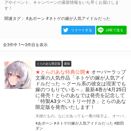
アやイベント、キャンペーンの最新情報をいち早くお届けしま
す！
関連タグ：
#あボーン
#ネトゲの嫁が人気アイドルだった
ツイートする
LINEで送る
全3件中 1〜3件目を表示
とらのあな限定版
書籍
★とらのあな特典公開★
オーバーラップ
文庫の人気作品「ネトゲの嫁が人気アイ
ドルだった ～クール系の彼女は現実でも
嫁のつもりでいる～」最新4巻が4月25日
に発売！とらのあなでは発売を記念して
「特製A3タペストリー付き」とらのあな
限定版を発売いたします！
夫婦だもの。なにがあっても一番の味方よ。 オーバーラップ文庫の人気作品！ 「ネトゲの嫁が人気アイドルだった ～クール系の彼女は現実でも嫁のつもりでいる～」最新4巻が4月25日(木)に発売！ とらのあなでは発売を記念して「特製A3タペストリー付き」とらのあな限定版を発売いたします！ とらのあな限定版は数量限定となりますので、是非お早めにお求めください！
#あボーン
#ネトゲの嫁が人気アイドルだった
#館田
ダン