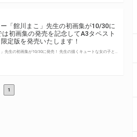
ー「館川まこ」先生の初画集が10/30に
では初画集の発売を記念してA3タペスト
な限定版を発売いたします！
人気イラストレーター「館川まこ」先生の初画集が10/30に発売！ 先生の描くキュートな女の子と、ファンシーな世界観がたっぷり堪能できる本画集の発売を記念し、 とらのあなではA3タペストリー付の限定版を発売いたします！ 是非この機会にお買い求めください！
1