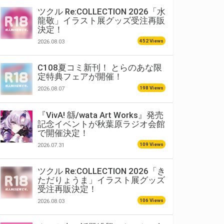
ツクル Re:COLLECTION 2026「水
龍敬」イラスト展グッズ受注再販
決定！
452 Views
2026.08.03
C108夏コミ新刊！ とらのあな限
定特典フェアが開催！
198 Views
2026.08.07
『VivA! 緜/wata Art Works』発売
記念イベントが秋葉原ラジオ会館
で開催決定！
109 Views
2026.07.31
ツクル Re:COLLECTION 2026「き
ただりょうま」イラスト展グッズ
受注再販決定！
106 Views
2026.08.03