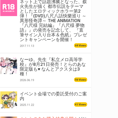
ネット上で話題沸騰となった、叙
火先生が描く 都市伝説をテーマ
としたエロティックホラー第2
弾！『(DVD)八尺八話快樂巡り ～
異形怪奇譚～ THE ANIMATION
『八尺様 完結編』『八尺様 夢物
語』』の発売を記念して、 『直
筆サイン入り台本＆色紙』プレゼ
ントキャンペーンを開催！
69 Views
2017.11.13
なーゆ。先生『私立メロ高等学
校』が8月21日発売！とらのあな
限定版も♥ なんとアクスタは3
種！
56 Views
2026.06.19
イベント会場での委託受付のご案
内
41 Views
2025.11.22