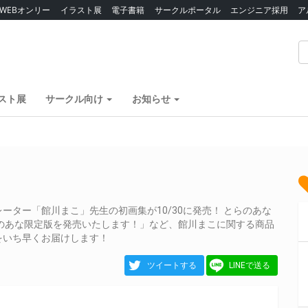
WEBオンリー
イラスト展
電子書籍
サークルポータル
エンジニア採用
ア
スト展
サークル向け
お知らせ
ター「館川まこ」先生の初画集が10/30に発売！ とらのあな
のあな限定版を発売いたします！」など、館川まこに関する商品
をいち早くお届けします！
ツイートする
LINEで送る