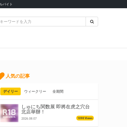
ルバイト
人気の記事
デイリー
ウィークリー
全期間
しゅにち関数展 即將在虎之穴台
北店舉辦！
1090 Views
2026.08.07