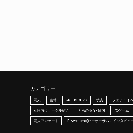
カテゴリー
同人
書籍
CD・BD/DVD
玩具
フェア・イ
女性向けサークル紹介
とらのあな×韓国
PCゲーム
同人アンケート
B-Awesome(ビーオーサム）インタビュ