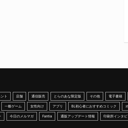
ベント
店舗
通信販売
とらのあな限定版
その他
電子書籍
一般ゲーム
女性向け
アプリ
BL初心者におすすめコミック
ー
今日のメルマガ
Fantia
通販アップデート情報
印刷所インタビ