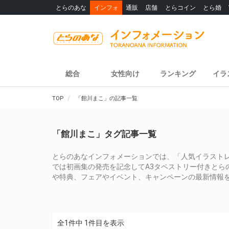
とらのあな
インフォ
通販
店舗
とらコイン
とら婚
総合
女性向け
ランキング
イラ
TOP
「館川まこ」の記事一覧
「館川まこ」タグ記事一覧
とらのあなインフォメーションでは、「人気イラストレー
では初画集の発売を記念してA3タペストリー付きとら
や特典、フェアやイベント、キャンペーンの最新情報
全1件中 1件目を表示