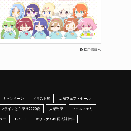
採用情報へ
キャンペーン
イラスト展
店舗フェア・セール
オンラインとら祭り2020夏
大感謝祭
ツクルノモリ
ュー
Creatia
オリジナルBL同人誌特集