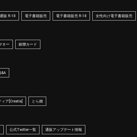
販 R-18
電子書籍販売
電子書籍販売 R-18
女性向け電子書籍販売
マネー
銀聯カード
Q&A
ア[Creatia]
とら婚
☆
公式Twitter一覧
通販アップデート情報