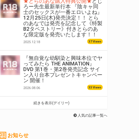
★とらのあな購入特典公開★
どじ
ろー先生最新単行本 『陰キャ同
士のセックスが一番エロいよね』
12月25日(木)発売決定！！ とら
のあなでは発売を記念して《特製
B2タペストリー》付きとらのあ
な限定版を発売いたします！！
37 Views
2025.12.18
『無自覚な幼馴染と興味本位でヤ
ってみたら THE ANIMATION』
DVD 第1巻・第2巻発売記念 サイ
ン入り台本プレゼントキャンペー
ン 開催！
33 Views
2026.08.06
続きを表示(デイリー)
人気の記事一覧へ
お知らせ