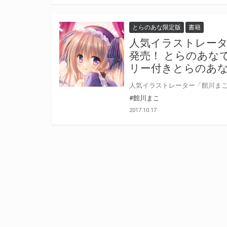
とらのあな限定版
書籍
人気イラストレータ
発売！ とらのあな
リー付きとらのあ
#館川まこ
2017.10.17