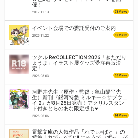
催！
73 Views
2017.11.13
イベント会場での委託受付のご案内
58 Views
2025.11.22
ツクル Re:COLLECTION 2026「きただり
ょうま」イラスト展グッズ受注再販決
定！
56 Views
2026.08.03
河野丼先生（原作・監督：亀山陽平先
生）新刊『銀河特急 ミルキー☆サブウェ
イ 2』が8月25日発売！アクリルスタン
ド付きとらのあな限定版も♥
34 Views
2026.06.06
電撃文庫の人気作品「れでぃ×ばと!」の
続編「れでぃ×ばと!! にゅうでいずっ」が