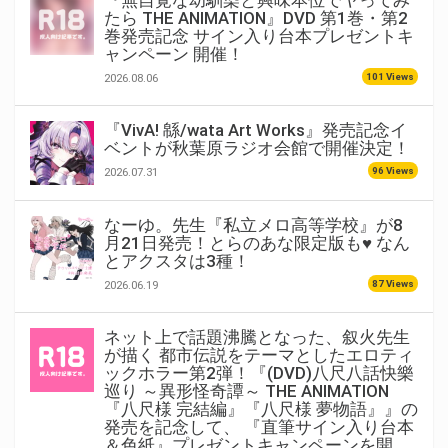
『無自覚な幼馴染と興味本位でヤってみ
たら THE ANIMATION』DVD 第1巻・第2
巻発売記念 サイン入り台本プレゼントキ
ャンペーン 開催！
101 Views
2026.08.06
『VivA! 緜/wata Art Works』発売記念イ
ベントが秋葉原ラジオ会館で開催決定！
96 Views
2026.07.31
なーゆ。先生『私立メロ高等学校』が8
月21日発売！とらのあな限定版も♥ なん
とアクスタは3種！
87 Views
2026.06.19
ネット上で話題沸騰となった、叙火先生
が描く 都市伝説をテーマとしたエロティ
ックホラー第2弾！『(DVD)八尺八話快樂
巡り ～異形怪奇譚～ THE ANIMATION
『八尺様 完結編』『八尺様 夢物語』』の
発売を記念して、 『直筆サイン入り台本
＆色紙』プレゼントキャンペーンを開