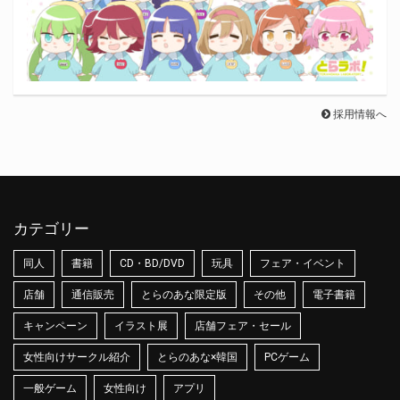
採用情報へ
カテゴリー
同人
書籍
CD・BD/DVD
玩具
フェア・イベント
店舗
通信販売
とらのあな限定版
その他
電子書籍
キャンペーン
イラスト展
店舗フェア・セール
女性向けサークル紹介
とらのあな×韓国
PCゲーム
一般ゲーム
女性向け
アプリ