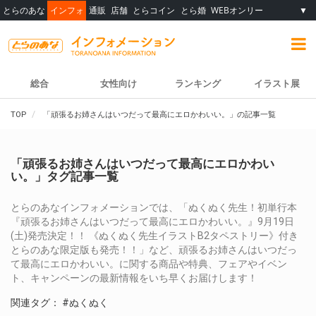
とらのあな
インフォ
通販
店舗
とらコイン
とら婚
WEBオンリー
▼
総合
女性向け
ランキング
イラスト展
TOP
「頑張るお姉さんはいつだって最高にエロかわいい。」の記事一覧
「頑張るお姉さんはいつだって最高にエロかわい
い。」タグ記事一覧
とらのあなインフォメーションでは、「ぬくぬく先生！初単行本
『頑張るお姉さんはいつだって最高にエロかわいい。』9月19日
(土)発売決定！！ 《ぬくぬく先生イラストB2タペストリー》付き
とらのあな限定版も発売！！」など、頑張るお姉さんはいつだっ
て最高にエロかわいい。に関する商品や特典、フェアやイベン
ト、キャンペーンの最新情報をいち早くお届けします！
関連タグ：
#ぬくぬく