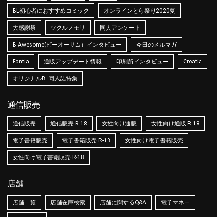
BL初心者におすすめコミック
オンラインとら祭り2020夏
大感謝祭
ツクルノモリ
同人アンケート
B-Awesome(ビーオーサム）インタビュー
今日のメルマガ
Fantia
通販アップデート情報
印刷所インタビュー
Creatia
オリジナルBL同人誌特集
通信販売
通信販売
通信販売 R-18
女性向け通販
女性向け通販 R-18
電子書籍販売
電子書籍販売 R-18
女性向け電子書籍販売
女性向け電子書籍販売 R-18
店舗
店舗一覧
店舗在庫検索
店舗に関するQ&A
電子マネー