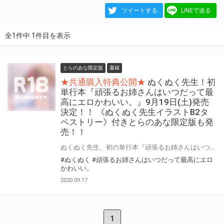
ツイートする
LINEで送る
全1件中 1件目を表示
とらのあな限定版
書籍
★共通購入特典公開★
ぬくぬく先生！初
単行本『頑張るお姉さんはいつだって最
高にエロかわいい。』9月19日(土)発売
決定！！ 《ぬくぬく先生イラストB2タ
ペストリー》付きとらのあな限定版も発
売！！
ぬくぬく先生、初の単行本『頑張るお姉さんはいつだって最高にエロかわいい。』がコアマガジンより発売決定！！ コミック誌『COMIC HOT MILK』掲載作品『お姉ちゃんに内緒事』など“お姉さん”盛り沢山の1冊が登場！！ とらのあなでは、ぬくぬく先生初単行本の発売を記念して、 《ぬくぬく先生イラストB2タペストリー》付きとらのあな限定版をご用意しました！！ お買い逃がしのないよう、是非お求めください！
#ぬくぬく
#頑張るお姉さんはいつだって最高にエロ
かわいい。
2020.09.17
1