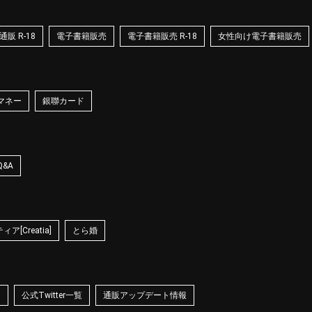
販 R-18
電子書籍販売
電子書籍販売 R-18
女性向け電子書籍販売
マネー
銀聯カード
Q&A
ア[Creatia]
とら婚
☆
公式Twitter一覧
通販アップデート情報