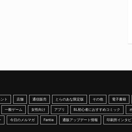
ベント
店舗
通信販売
とらのあな限定版
その他
電子書籍
一般ゲーム
女性向け
アプリ
BL初心者におすすめコミック
ー
今日のメルマガ
Fantia
通販アップデート情報
印刷所インタビ