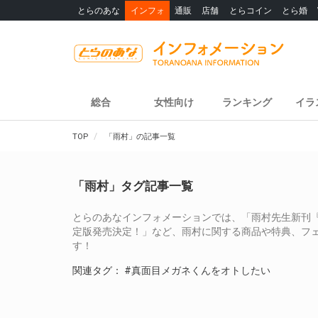
とらのあな
インフォ
通販
店舗
とらコイン
とら婚
総合
女性向け
ランキング
イラ
TOP
「雨村」の記事一覧
「雨村」タグ記事一覧
とらのあなインフォメーションでは、「雨村先生新刊『
定版発売決定！」など、雨村に関する商品や特典、フ
す！
関連タグ：
#真面目メガネくんをオトしたい