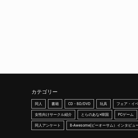
カテゴリー
同人
書籍
CD・BD/DVD
玩具
フェア・イ
女性向けサークル紹介
とらのあな×韓国
PCゲーム
同人アンケート
B-Awesome(ビーオーサム）インタビュ