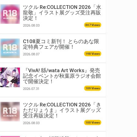
ツクル Re:COLLECTION 2026「水
龍敬」イラスト展グッズ受注再販
決定！
447 Views
2026.08.03
C108夏コミ新刊！ とらのあな限
定特典フェアが開催！
198 Views
2026.08.07
『VivA! 緜/wata Art Works』発売
記念イベントが秋葉原ラジオ会館
で開催決定！
109 Views
2026.07.31
ツクル Re:COLLECTION 2026「き
ただりょうま」イラスト展グッズ
受注再販決定！
100 Views
2026.08.03