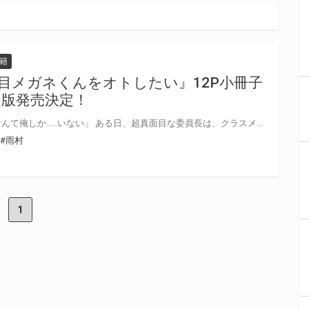
籍
目メガネくんをオトしたい』12P小冊子
版発売決定！
「あんたの性癖に付き合えるのなんて俺しか……いない」 ある日、超真面目な委員長は、クラスメイトで、チャラいと噂のヤリチンから「ヤらせてほしい（訳：付き合ってほしい）」と告られる。 即、断るものの強引な愛情表現に徐々にほだされていき……。 正反対のふたりが織りなす、恋とエロの攻防戦！ オトされるのは果たしてどっち!? SNSで話題のショートラブコメBLに40P超の描き下ろしを加え書籍化！ 一途な「ヤリチン」×全身よわよわ「委員長」！ 雨村先生『真面目メガネくんをオトしたい』が10月16日に発売！ とらのあなでは刊行を記念して描き下ろし12P小冊子付きとらのあな限定版を発売致します！ 店舗・通販にて予約開始！とらのあな限定版は数量限定生産となりますので、お早めにご予約下さい！
#雨村
1