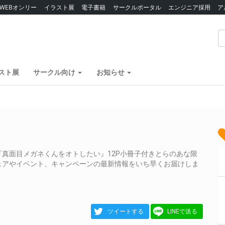
WEBオンリー
イラスト展
電子書籍
サークルポータル
エンジニア採用
ア
スト展
サークル向け
お知らせ
真面目メガネくんをオトしたい』12P小冊子付きとらのあな限
ェアやイベント、キャンペーンの最新情報をいち早くお届けしま
ツイートする
LINEで送る