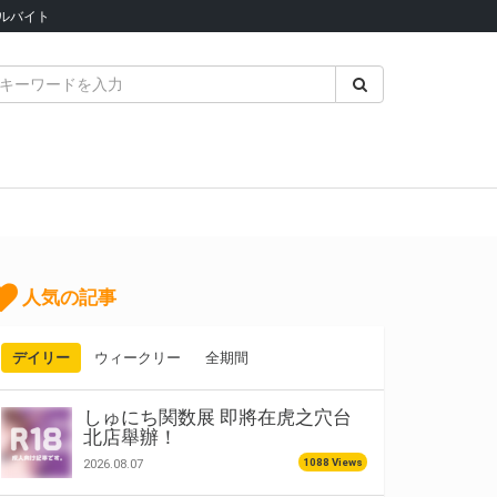
ルバイト
人気の記事
デイリー
ウィークリー
全期間
しゅにち関数展 即將在虎之穴台
北店舉辦！
1088 Views
2026.08.07