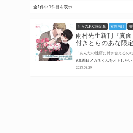
全1件中 1件目を表示
とらのあな限定版
女性向け
書
雨村先生新刊『真面
付きとらのあな限定
#真面目メガネくんをオトしたい
2023.09.29