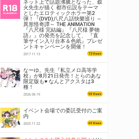
ネット上で話題沸騰となった、叙
火先生が描く 都市伝説をテーマ
としたエロティックホラー第2
弾！『(DVD)八尺八話快樂巡り ～
異形怪奇譚～ THE ANIMATION
『八尺様 完結編』『八尺様 夢物
語』』の発売を記念して、 『直
筆サイン入り台本＆色紙』プレゼ
ントキャンペーンを開催！
72 Views
2017.11.13
なーゆ。先生『私立メロ高等学
校』が8月21日発売！とらのあな
限定版も♥ なんとアクスタは3
種！
58 Views
2026.06.19
イベント会場での委託受付のご案
内
40 Views
2025.11.22