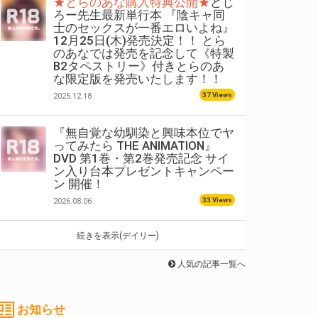
★とらのあな購入特典公開★
どじ
ろー先生最新単行本 『陰キャ同
士のセックスが一番エロいよね』
12月25日(木)発売決定！！ とら
のあなでは発売を記念して《特製
B2タペストリー》付きとらのあ
な限定版を発売いたします！！
37 Views
2025.12.18
『無自覚な幼馴染と興味本位でヤ
ってみたら THE ANIMATION』
DVD 第1巻・第2巻発売記念 サイ
ン入り台本プレゼントキャンペー
ン 開催！
33 Views
2026.08.06
続きを表示(デイリー)
人気の記事一覧へ
お知らせ