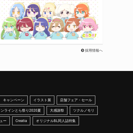
採用情報へ
キャンペーン
イラスト展
店舗フェア・セール
オンラインとら祭り2020夏
大感謝祭
ツクルノモリ
ュー
Creatia
オリジナルBL同人誌特集