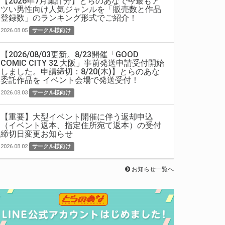
【2026年7月集計分】とらのあなで今最もア
ツい男性向け人気ジャンルを「販売数と作品
登録数」のランキング形式でご紹介！
2026.08.05
サークル様向け
【2026/08/03更新。8/23開催「GOOD
COMIC CITY 32 大阪」事前発送申請受付開始
しました。申請締切：8/20(木)】とらのあな
委託作品を イベント会場で発送受付！
2026.08.03
サークル様向け
【重要】大型イベント開催に伴う返却申込
（イベント返本、指定住所宛て返本）の受付
締切日変更お知らせ
2026.08.02
サークル様向け
お知らせ一覧へ