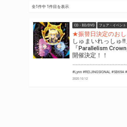
全1件中 1件目を表示
CD・BD/DVD
フェア・イベント
★振替日決定のおし
しゅまいれっしゅ!!」REI
『Parallelis
開催決定！！
#Lynn
#REIJINGSIGNAL
#SB69A
2020.10.12