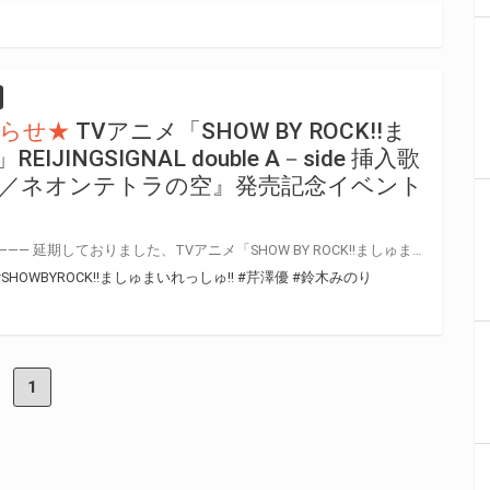
らせ★
TVアニメ「SHOW BY ROCK!!ま
JINGSIGNAL double A－side 挿入歌
m Crown／ネオンテトラの空』発売記念イベント
—————————————————————— 延期しておりました、TVアニメ「SHOW BY ROCK!!ましゅまいれっしゅ!!」REIJINGSIGNAL double A－side 挿入歌『Parallelism Crown／ネオンテトラの空』発売記念イベントの振替日が決定いたしました。 実施に際し、イベント内容を変更させていただきます。 また政府の感染症対策の規定に則り、各会場収容人数の50%以下での実施となるように細かい集合時間の設定・場所の変更をさせていただいております。 振替の日程調整に時間を要しましたことに加え、場所等の変更に際しお客様におかれましては大変お手数をおかけいたしますが、何卒ご理解・ご協力の程宜しくお願い申し上げます。 https://showbyrock-anime-m.com/news/notice/201012-2 —————————————————————— TVアニメ「SHOW BY ROCK!!ましゅまいれっしゅ!!」REIJINGSIGNAL double A－side 挿入歌 『Parallelism Crown／ネオンテトラの空』の発売を記念してリリースイベントの開催が決定いたしました！ 是非、とらのあな対象店舗で、ご購入ください♪
#SHOWBYROCK!!ましゅまいれっしゅ!!
#芹澤優
#鈴木みのり
1