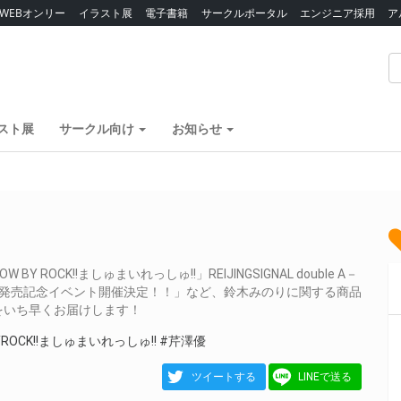
WEBオンリー
イラスト展
電子書籍
サークルポータル
エンジニア採用
ア
スト展
サークル向け
お知らせ
OCK!!ましゅまいれっしゅ!!」REIJINGSIGNAL double A－
ンテトラの空』発売記念イベント開催決定！！」など、鈴木みのりに関する商品
をいち早くお届けします！
YROCK!!ましゅまいれっしゅ!!
#芹澤優
ツイートする
LINEで送る