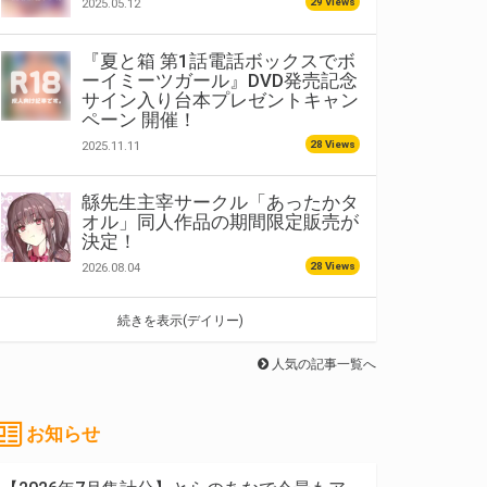
29 Views
2025.05.12
『夏と箱 第1話電話ボックスでボ
ーイミーツガール』DVD発売記念
サイン入り台本プレゼントキャン
ペーン 開催！
28 Views
2025.11.11
緜先生主宰サークル「あったかタ
オル」同人作品の期間限定販売が
決定！
28 Views
2026.08.04
続きを表示(デイリー)
人気の記事一覧へ
お知らせ