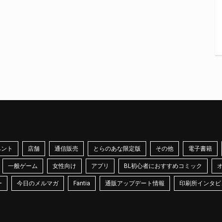
ベント
店舗
通信販売
とらのあな限定版
その他
電子書籍
一般ゲーム
女性向け
アプリ
BL初心者におすすめコミック
ー
今日のメルマガ
Fantia
通販アップデート情報
印刷所インタビ