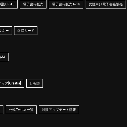
販 R-18
電子書籍販売
電子書籍販売 R-18
女性向け電子書籍販売
マネー
銀聯カード
Q&A
ア[Creatia]
とら婚
☆
公式Twitter一覧
通販アップデート情報