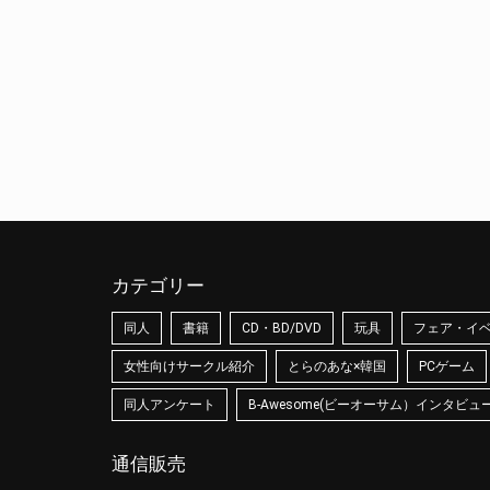
カテゴリー
同人
書籍
CD・BD/DVD
玩具
フェア・イ
女性向けサークル紹介
とらのあな×韓国
PCゲーム
同人アンケート
B-Awesome(ビーオーサム）インタビュ
通信販売