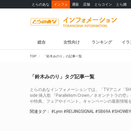
とらのあな
インフォ
通販
店舗
とらコイン
とら婚
総合
女性向け
ランキング
イラ
TOP
「鈴木みのり」の記事一覧
「鈴木みのり」タグ記事一覧
とらのあなインフォメーションでは、「TVアニメ「SHOW BY R
side 挿入歌 『Parallelism Crown／ネオ
や特典、フェアやイベント、キャンペーンの最新情報
関連タグ：
#Lynn
#REIJINGSIGNAL
#SB69A
#SHOWB