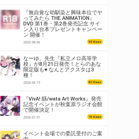
『無自覚な幼馴染と興味本位でヤ
ってみたら THE ANIMATION』
DVD 第1巻・第2巻発売記念 サイ
ン入り台本プレゼントキャンペー
ン 開催！
98 Views
2026.08.06
なーゆ。先生『私立メロ高等学
校』が8月21日発売！とらのあな
限定版も♥ なんとアクスタは3
種！
83 Views
2026.06.19
『VivA! 緜/wata Art Works』発売
記念イベントが秋葉原ラジオ会館
で開催決定！
78 Views
2026.07.31
イベント会場での委託受付のご案