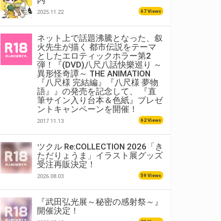
内
67 Views
2025.11.22
ネット上で話題沸騰となった、叙
火先生が描く 都市伝説をテーマ
としたエロティックホラー第2
弾！『(DVD)八尺八話快樂巡り ～
異形怪奇譚～ THE ANIMATION
『八尺様 完結編』『八尺様 夢物
語』』の発売を記念して、 『直
筆サイン入り台本＆色紙』プレゼ
ントキャンペーンを開催！
62 Views
2017.11.13
ツクル Re:COLLECTION 2026「き
ただりょうま」イラスト展グッズ
受注再販決定！
59 Views
2026.08.03
『武田弘光展～秘密の感射祭～』
開催決定！