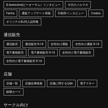
B-Awesome(ビーオーサム）インタビュー
今日のメルマガ
Fantia
通販アップデート情報
印刷所インタビュー
Creatia
オリジナルBL同人誌特集
通信販売
通信販売
通信販売 R-18
女性向け通販
女性向け通販 R-18
電子書籍販売
電子書籍販売 R-18
女性向け電子書籍販売
女性向け電子書籍販売 R-18
店舗
店舗一覧
店舗在庫検索
店舗に関するQ&A
電子マネー
銀聯カード
サークル向け