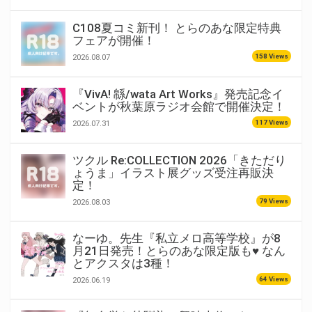
C108夏コミ新刊！ とらのあな限定特典
フェアが開催！
158 Views
2026.08.07
『VivA! 緜/wata Art Works』発売記念イ
ベントが秋葉原ラジオ会館で開催決定！
117 Views
2026.07.31
ツクル Re:COLLECTION 2026「きただり
ょうま」イラスト展グッズ受注再販決
定！
79 Views
2026.08.03
なーゆ。先生『私立メロ高等学校』が8
月21日発売！とらのあな限定版も♥ なん
とアクスタは3種！
64 Views
2026.06.19