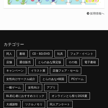
採用情報へ
カテゴリー
同人
書籍
CD・BD/DVD
玩具
フェア・イベント
店舗
通信販売
とらのあな限定版
その他
電子書籍
キャンペーン
イラスト展
店舗フェア・セール
女性向けサークル紹介
とらのあな×韓国
PCゲーム
一般ゲーム
女性向け
アプリ
BL初心者におすすめコミック
オンラインとら祭り2020夏
大感謝祭
ツクルノモリ
同人アンケート