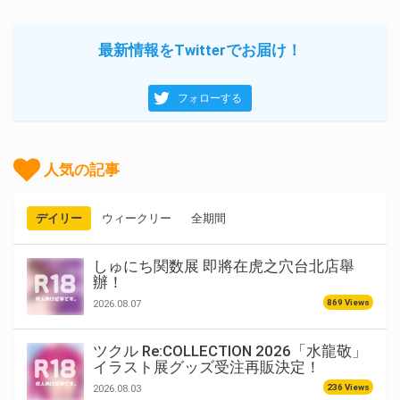
最新情報をTwitterでお届け！
フォローする
人気の記事
デイリー
ウィークリー
全期間
しゅにち関数展 即將在虎之穴台北店舉
辦！
869 Views
2026.08.07
ツクル Re:COLLECTION 2026「水龍敬」
イラスト展グッズ受注再販決定！
236 Views
2026.08.03