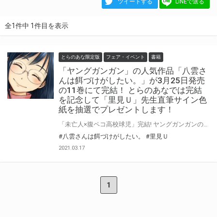
ツイートする
LINEで送る
全1件中 1件目を表示
とらのあな限定版
フェア・イベント
書籍
「ヤングガンガン」の人気作品「八雲さ
んは餌づけがしたい。」が3月25日発売
の11巻にて完結！ とらのあなでは完結
を記念して「里見Ｕ」先生直筆サイン色
紙を抽選でプレゼントします！
「未亡人×腹ペコ高校球児」完結! ヤングガンガンの人気作品「八雲さんは餌づけがしたい。」が3月25日発売の11巻にて完結！ とらのあなでは発売を記念して「里見Ｕ」先生直筆サイン色紙の抽選フェアを開催！ この企画のためご用意いただいた直筆サイン色紙を手に入れるチャンス！ この機会に是非ご応募ください!!
#八雲さんは餌づけがしたい。
#里見Ｕ
2021.03.17
1