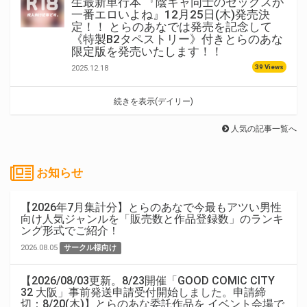
生最新単行本 『陰キャ同士のセックスが
一番エロいよね』12月25日(木)発売決
定！！ とらのあなでは発売を記念して
《特製B2タペストリー》付きとらのあな
限定版を発売いたします！！
39 Views
2025.12.18
続きを表示(デイリー)
人気の記事一覧へ
お知らせ
【2026年7月集計分】とらのあなで今最もアツい男性
向け人気ジャンルを「販売数と作品登録数」のランキ
ング形式でご紹介！
2026.08.05
サークル様向け
【2026/08/03更新。8/23開催「GOOD COMIC CITY
32 大阪」事前発送申請受付開始しました。申請締
切：8/20(木)】とらのあな委託作品を イベント会場で