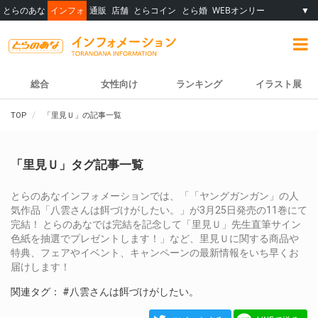
とらのあな
インフォ
通販
店舗
とらコイン
とら婚
WEBオンリー
▼
総合
女性向け
ランキング
イラスト展
TOP
「里見Ｕ」の記事一覧
「里見Ｕ」タグ記事一覧
とらのあなインフォメーションでは、「「ヤングガンガン」の人
気作品「八雲さんは餌づけがしたい。」が3月25日発売の11巻にて
完結！ とらのあなでは完結を記念して「里見Ｕ」先生直筆サイン
色紙を抽選でプレゼントします！」など、里見Ｕに関する商品や
特典、フェアやイベント、キャンペーンの最新情報をいち早くお
届けします！
関連タグ：
#八雲さんは餌づけがしたい。