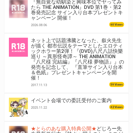
『無自覚な幼馴染と興味本位でヤってみ
たら THE ANIMATION』DVD 第1巻・第2
巻発売記念 サイン入り台本プレゼントキ
ャンペーン 開催！
60 Views
2026.08.06
ネット上で話題沸騰となった、叙火先生
が描く 都市伝説をテーマとしたエロティ
ックホラー第2弾！『(DVD)八尺八話快樂
巡り ～異形怪奇譚～ THE ANIMATION
『八尺様 完結編』『八尺様 夢物語』』の
発売を記念して、 『直筆サイン入り台本
＆色紙』プレゼントキャンペーンを開
催！
59 Views
2017.11.13
イベント会場での委託受付のご案内
42 Views
2025.11.22
★とらのあな購入特典公開★
どじろー先