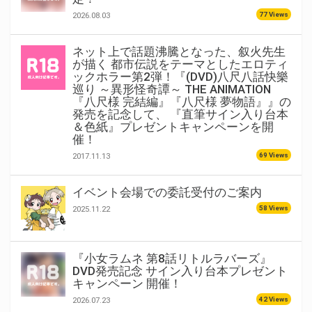
77 Views
2026.08.03
ネット上で話題沸騰となった、叙火先生
が描く 都市伝説をテーマとしたエロティ
ックホラー第2弾！『(DVD)八尺八話快樂
巡り ～異形怪奇譚～ THE ANIMATION
『八尺様 完結編』『八尺様 夢物語』』の
発売を記念して、 『直筆サイン入り台本
＆色紙』プレゼントキャンペーンを開
催！
69 Views
2017.11.13
イベント会場での委託受付のご案内
58 Views
2025.11.22
『小女ラムネ 第8話リトルラバーズ』
DVD発売記念 サイン入り台本プレゼント
キャンペーン 開催！
42 Views
2026.07.23