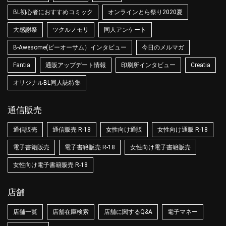
BL初心者におすすめコミック
オンラインとら祭り2020夏
大感謝祭
ツクルノモリ
同人アンケート
B-Awesome(ビーオーサム）インタビュー
今日のメルマガ
Fantia
通販アップデート情報
印刷所インタビュー
Creatia
オリジナルBL同人誌特集
通信販売
通信販売
通信販売 R-18
女性向け通販
女性向け通販 R-18
電子書籍販売
電子書籍販売 R-18
女性向け電子書籍販売
女性向け電子書籍販売 R-18
店舗
店舗一覧
店舗在庫検索
店舗に関するQ&A
電子マネー