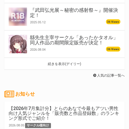
『武田弘光展～秘密の感射祭～』開催決
定！
36 Views
2025.05.12
緜先生主宰サークル「あったかタオル」
同人作品の期間限定販売が決定！
36 Views
2026.08.04
続きを表示(デイリー)
人気の記事一覧へ
お知らせ
【2026年7月集計分】とらのあなで今最もアツい男性
向け人気ジャンルを「販売数と作品登録数」のランキ
ング形式でご紹介！
2026.08.05
サークル様向け