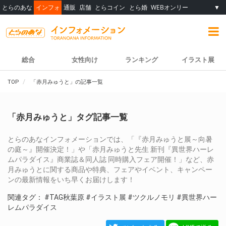
とらのあな
インフォ
通販
店舗
とらコイン
とら婚
WEBオンリー
▼
総合
女性向け
ランキング
イラスト展
TOP
「赤月みゅうと」の記事一覧
「赤月みゅうと」タグ記事一覧
とらのあなインフォメーションでは、「『赤月みゅうと展～向暑
の庭～』開催決定！」や「赤月みゅうと先生 新刊『異世界ハーレ
ムパラダイス』商業誌＆同人誌 同時購入フェア開催！」など、赤
月みゅうとに関する商品や特典、フェアやイベント、キャンペー
ンの最新情報をいち早くお届けします！
関連タグ：
#TAG秋葉原
#イラスト展
#ツクルノモリ
#異世界ハー
レムパラダイス