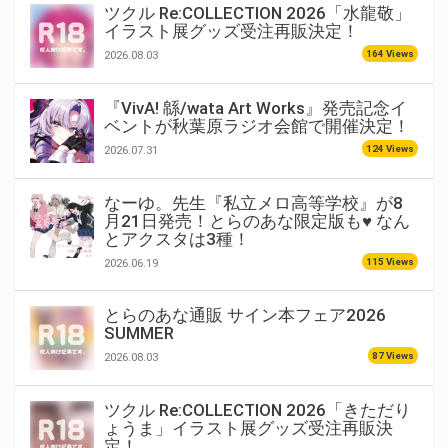
ツクル Re:COLLECTION 2026「水龍敬」
イラスト展グッズ受注再販決定！
164 Views
2026.08.03
『VivA! 緜/wata Art Works』発売記念イ
ベントが秋葉原ラジオ会館で開催決定！
124 Views
2026.07.31
なーゆ。先生『私立メロ高等学校』が8
月21日発売！とらのあな限定版も♥ なん
とアクスタは3種！
115 Views
2026.06.19
とらのあな通販 サイン本フェア2026
SUMMER
87 Views
2026.08.03
ツクル Re:COLLECTION 2026「きただり
ょうま」イラスト展グッズ受注再販決
定！