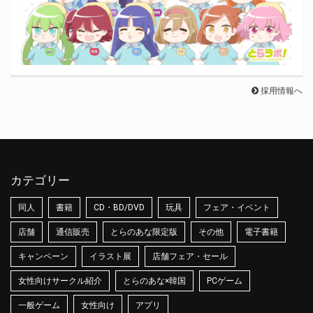
採用情報へ
カテゴリー
同人
書籍
CD・BD/DVD
玩具
フェア・イベント
店舗
通信販売
とらのあな限定版
その他
電子書籍
キャンペーン
イラスト展
店舗フェア・セール
女性向けサークル紹介
とらのあな×韓国
PCゲーム
一般ゲーム
女性向け
アプリ