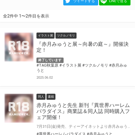
ツイートする
LINEで送る
全2件中 1〜2件目を表示
イラスト展
ツクルノモリ
『赤月みゅうと展～向暑の庭～』開催決
定！
終了しています
#TAG秋葉原
#イラスト展
#ツクルノモリ
#赤月みゅ
うと
2025.06.02
同人
書籍
赤月みゅうと先生 新刊『異世界ハーレム
パラダイス』商業誌＆同人誌 同時購入フ
ェア開催！
7月31日(金)発売、ティーアイネットより赤月みゅうと先生の最新単行本『異世界ハーレムパラダイス』上下巻が同時発売！！ そして！同日より赤月みゅうと先生の個人サークル【赤月屋】より『異世界ハーレムパラダイス番外編 ～禁欲のシスターの国～』が委託開始！！ とらのあなではこちらの発売を記念しまして、『異世界ハーレムパラダイス』上下巻とサークル【赤月屋】新刊『異世界ハーレムパラダイス番外編 ～禁欲のシスターの国～』 との同時購入フェアを実施いたします！
#異世界ハーレムパラダイス
#赤月みゅうと