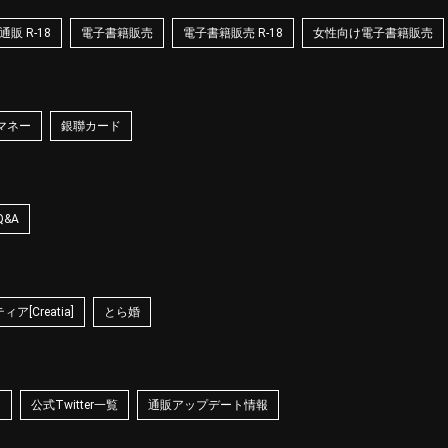
販 R-18
電子書籍販売
電子書籍販売 R-18
女性向け電子書籍販売
マネー
銀聯カード
Q&A
ア[Creatia]
とら婚
☆
公式Twitter一覧
通販アップデート情報