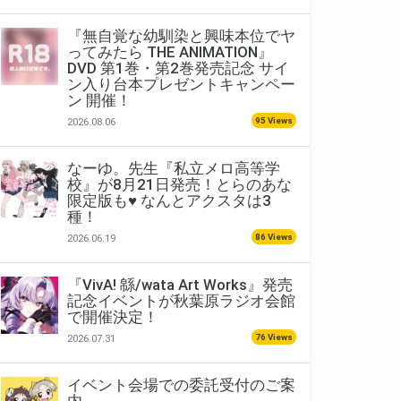
『無自覚な幼馴染と興味本位でヤ
ってみたら THE ANIMATION』
DVD 第1巻・第2巻発売記念 サイ
ン入り台本プレゼントキャンペー
ン 開催！
95 Views
2026.08.06
なーゆ。先生『私立メロ高等学
校』が8月21日発売！とらのあな
限定版も♥ なんとアクスタは3
種！
86 Views
2026.06.19
『VivA! 緜/wata Art Works』発売
記念イベントが秋葉原ラジオ会館
で開催決定！
76 Views
2026.07.31
イベント会場での委託受付のご案