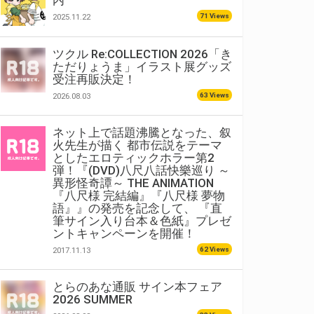
内
71 Views
2025.11.22
ツクル Re:COLLECTION 2026「き
ただりょうま」イラスト展グッズ
受注再販決定！
63 Views
2026.08.03
ネット上で話題沸騰となった、叙
火先生が描く 都市伝説をテーマ
としたエロティックホラー第2
弾！『(DVD)八尺八話快樂巡り ～
異形怪奇譚～ THE ANIMATION
『八尺様 完結編』『八尺様 夢物
語』』の発売を記念して、 『直
筆サイン入り台本＆色紙』プレゼ
ントキャンペーンを開催！
62 Views
2017.11.13
とらのあな通販 サイン本フェア
2026 SUMMER