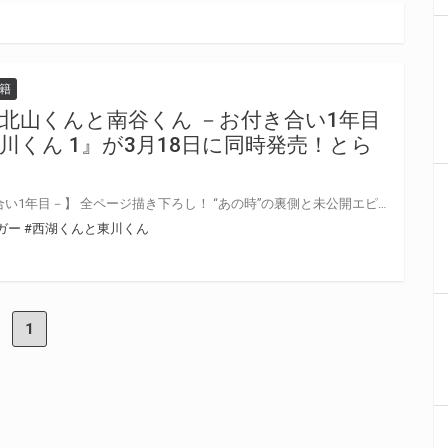
籍
北山くんと南谷くん －お付き合い1年目
川くん 1』が3月18日に同時発売！とら
【北山くんと南谷くん －お付き合い1年目－】 全ページ描き下ろし！ “あの時”の裏側と未公開エピソードを収録♪ ピュアすぎる爽やかイケメン×エッチなことで頭がいっぱいのどスケベ男子が贈る、ハッピーすれ違いラブコメ！！ 北山の恋の始まりを描く0話、“2人の初キスシーン”を別視点で描いたエピソード、そして本編では語られなかった小話など、「お付き合い1年目」に焦点を当てた、二人のすべてをてんこもり収録！ 『北山くんと南谷くん』ファン必読の完全描き下ろし番外編集！ 【西湖くんと東川くん1】 この10年、生きがいにしてごめん。 気だるげ新人小説家×世話焼きおかん系編集者/お互いの幸せを願いすぎてすれ違う特大重々
ガー
#西湖くんと東川くん
1