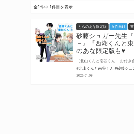
全1件中 1件目を表示
とらのあな限定版
女性向け
書
砂藤シュガー先生『
－』『西湖くんと東
のあな限定版も♥
#北山くんと南谷くん
#砂藤シュ
2026.01.09