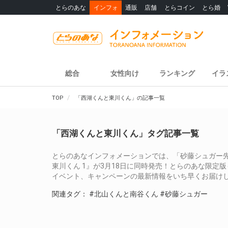
とらのあな
インフォ
通販
店舗
とらコイン
とら婚
総合
女性向け
ランキング
イラ
TOP
「西湖くんと東川くん」の記事一覧
「西湖くんと東川くん」タグ記事一覧
とらのあなインフォメーションでは、「砂藤シュガー先
東川くん 1』が3月18日に同時発売！とらのあな限定
イベント、キャンペーンの最新情報をいち早くお届け
関連タグ：
#北山くんと南谷くん
#砂藤シュガー