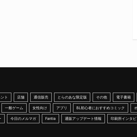
ベント
店舗
通信販売
とらのあな限定版
その他
電子書籍
一般ゲーム
女性向け
アプリ
BL初心者におすすめコミック
ー
今日のメルマガ
Fantia
通販アップデート情報
印刷所インタビ