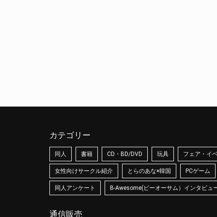
カテゴリー
同人
書籍
CD・BD/DVD
玩具
フェア・イ
女性向けサークル紹介
とらのあな×韓国
PCゲーム
同人アンケート
B-Awesome(ビーオーサム）インタビュ
通信販売