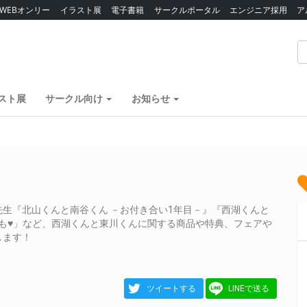
WEBオンリー
イラスト展
電子書籍
サークルポータル
エンジニア採用
ア
スト展
サークル向け
お知らせ
生『北山くんと南谷くん －お付き合い1年目－』『西湖くんと
版も♥」など、西湖くんと東川くんに関する商品や特典、フェアや
します！
ツイートする
LINEで送る