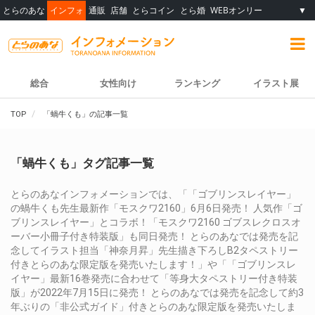
とらのあな
インフォ
通販
店舗
とらコイン
とら婚
WEBオンリー
▼
総合
女性向け
ランキング
イラスト展
TOP
「蝸牛くも」の記事一覧
「蝸牛くも」タグ記事一覧
とらのあなインフォメーションでは、「「ゴブリンスレイヤー」
の蝸牛くも先生最新作「モスクワ2160」6月6日発売！ 人気作「ゴ
ブリンスレイヤー」とコラボ！「モスクワ2160 ゴブスレクロスオ
ーバー小冊子付き特装版」も同日発売！ とらのあなでは発売を記
念してイラスト担当「神奈月昇」先生描き下ろしB2タペストリー
付きとらのあな限定版を発売いたします！」や「「ゴブリンスレ
イヤー」最新16巻発売に合わせて「等身大タペストリー付き特装
版」が2022年7月15日に発売！ とらのあなでは発売を記念して約3
年ぶりの「非公式ガイド」付きとらのあな限定版を発売いたしま