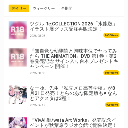
デイリー
ウィークリー
全期間
ツクル Re:COLLECTION 2026「水龍敬」
イラスト展グッズ受注再販決定！
163 Views
2026.08.03
『無自覚な幼馴染と興味本位でヤってみ
たら THE ANIMATION』DVD 第1巻・第2
巻発売記念 サイン入り台本プレゼントキ
ャンペーン 開催！
100 Views
2026.08.06
なーゆ。先生『私立メロ高等学校』が8
月21日発売！とらのあな限定版も♥ なん
とアクスタは3種！
92 Views
2026.06.19
『VivA! 緜/wata Art Works』発売記念イ
ベントが秋葉原ラジオ会館で開催決定！