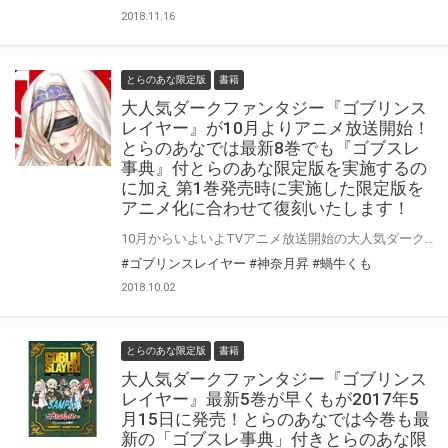
2018.11.16
とらのあな限定版
書籍
大人気ダークファンタジー『ゴブリンス
レイヤー』が10月よりアニメ放送開始！
とらのあなでは最新8巻でも『ゴブスレ
事典』付とらのあな限定版を実施するの
に加え 第1巻発売時に実施した限定版を
アニメ化に合わせて復刻いたします！
10月からいよいよTVアニメ放送開始の大人気ダークファンタジー『ゴブリンスレイヤー』最新8巻が10月12日に発売！！ 8巻では『蝸牛くも』先生による書き下ろし脚本で送る『ドラマＣＤ付限定特装版』も同時発売です！ とらのあなでは8巻発売に合わせて今巻もゴブスレの世界観を補完する 書き下し用語解説集＜ゴブスレ事典VI＞付きのとらのあな限定版を発売いたします。 さらにアニメ放送に合わせて第1巻発売時に同時発売した 『ゴブリンスレイヤー 書き下ろしSS『小鬼殺しを待ちながら』入り32Pスペシャル小冊子付きとらのあな限定版』 を復刻します！ 是非この機会にお買い求めください！
#ゴブリンスレイヤー
#神奈月昇
#蝸牛くも
2018.10.02
とらのあな限定版
書籍
大人気ダークファンタジー『ゴブリンス
レイヤー』最新5巻が早くもが2017年5
月15日に発売！とらのあなでは今巻も最
新の「ゴブスレ事典」付きとらのあな限