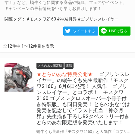
す！」など、蝸牛くもに関する商品や特典、フェアやイベント、
キャンペーンの最新情報をいち早くお届けします！
関連タグ：
#モスクワ2160
#神奈月昇
#ゴブリンスレイヤー
ツイートする
LINEで送る
全12件中 1〜12件目を表示
とらのあな限定版
書籍
★とらのあな特典公開★
「ゴブリンスレ
イヤー」の蝸牛くも先生最新作「モスク
ワ2160」6月6日発売！ 人気作「ゴブリ
ンスレイヤー」とコラボ！「モスクワ
2160 ゴブスレクロスオーバー小冊子付
き特装版」も同日発売！ とらのあなでは
発売を記念してイラスト担当「神奈月
昇」先生描き下ろしB2タペストリー付き
とらのあな限定版を発売いたします！
蝸牛くも最新作「モスクワ2160」と人気作「ゴブリンスレイヤー」の世界をクロスオーバーさせた、ファン必携の小冊子付き特装版が発売決定！ 《掃除屋》ダニーラとゴブリンスレイヤーがひとつ世界で駆け回る、お遊び要素満載、お祭り感覚のお楽しみ特装版。 『モスクワ2160 ゴブスレクロスオーバー小冊子付き特装版』6月6日（火）発売！ 『モスクワ2160 通常版』も同日発売！ とらのあなでは発売を記念して「B2タペストリー」とらのあな限定版を発売いたします。 イラストは「神奈月昇」先生描き下ろしイラスト使用！ とらのあな限定版の数は限られていますので是非お早めにお求めください！