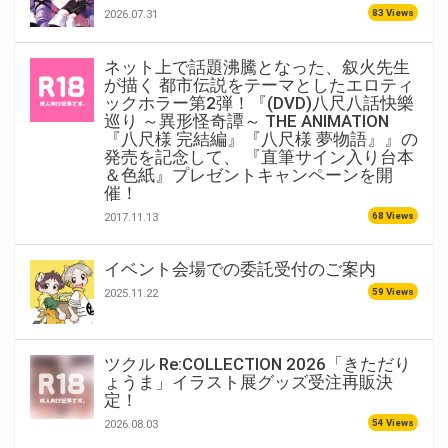
83 Views
2026.07.31
ネット上で話題沸騰となった、叙火先生
が描く 都市伝説をテーマとしたエロティ
ックホラー第2弾！『(DVD)八尺八話快樂
巡り ～異形怪奇譚～ THE ANIMATION
『八尺様 完結編』『八尺様 夢物語』』の
発売を記念して、 『直筆サイン入り台本
＆色紙』プレゼントキャンペーンを開
催！
68 Views
2017.11.13
イベント会場での委託受付のご案内
59 Views
2025.11.22
ツクル Re:COLLECTION 2026「きただり
ょうま」イラスト展グッズ受注再販決
定！
54 Views
2026.08.03