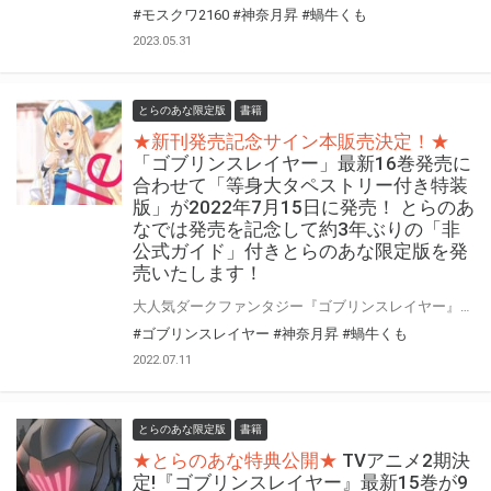
#モスクワ2160
#神奈月昇
#蝸牛くも
2023.05.31
とらのあな限定版
書籍
★新刊発売記念サイン本販売決定！★
「ゴブリンスレイヤー」最新16巻発売に
合わせて「等身大タペストリー付き特装
版」が2022年7月15日に発売！ とらのあ
なでは発売を記念して約3年ぶりの「非
公式ガイド」付きとらのあな限定版を発
売いたします！
大人気ダークファンタジー『ゴブリンスレイヤー』最新16巻が7月15日に発売！！ 同時発売の特装版はなんと等身大タペストリー付き！ 同時発売の16巻特装版はなんと等身大タペストリー付き！とらのあなでは16巻発売に合わせて、10.11巻でも好評だった＜ゴブスレ非公式ガイド＞の最新版である ＜ゴブスレ非公式ガイド03＞付きとらのあな限定版を発売いたします。 今回も原作者「蝸牛くも」先生と担当編集にて非公式ガイド01と02にて未収録の巻の発売当時を振り返っていただく予定です。 更に特装版をご購入の方にはクリアファイルもプレゼント！ 予約を含め是非ともお早めにお求めください！！
#ゴブリンスレイヤー
#神奈月昇
#蝸牛くも
2022.07.11
とらのあな限定版
書籍
★とらのあな特典公開★
TVアニメ2期決
定!『ゴブリンスレイヤー』最新15巻が9