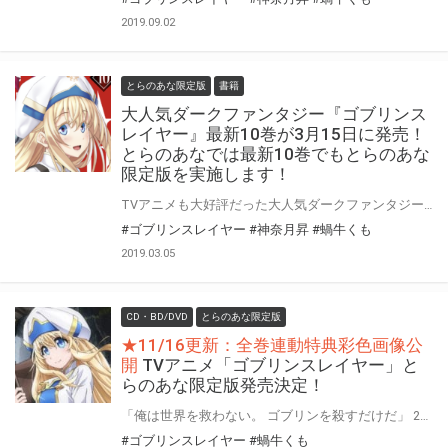
2019.09.02
とらのあな限定版
書籍
大人気ダークファンタジー『ゴブリンス
レイヤー』最新10巻が3月15日に発売！
とらのあなでは最新10巻でもとらのあな
限定版を実施します！
TVアニメも大好評だった大人気ダークファンタジー『ゴブリンスレイヤー』最新10巻が3月15日に発売！！ 第10巻ではドラマCD付限定特装版も同時発売です！ とらのあなでは10巻発売に合わせて、 原作者「蝸牛くも」先生と担当編集が1〜5巻と外伝イヤーワン1巻発売当時を振り返る ＜ゴブスレ非公式ガイド01＞付きとらのあな限定版を発売いたします。 是非この機会にお買い求めください！
#ゴブリンスレイヤー
#神奈月昇
#蝸牛くも
2019.03.05
CD・BD/DVD
とらのあな限定版
★11/16更新：全巻連動特典彩色画像公
開
TVアニメ「ゴブリンスレイヤー」と
らのあな限定版発売決定！
「俺は世界を救わない。 ゴブリンを殺すだけだ」 2018年10月よりテレビアニメの放映がスタートする、 『ゴブリンスレイヤー』のBlu-ray/DVDの発売が早くも決定！ とらのあなでは、Blu-ray Disc/DVD全3巻で『とらのあな限定版』を発売！！ 気になるとらのあな限定版の特典は… 1巻にて【アクリルカラビナ2種セット（ゴブリンスレイヤー、牛飼娘）】。 2巻では【アクリルカラビナ2種セット（妖精弓手、受付嬢）】、 3巻では【アニメ描き下ろしイラスト使用B2タペストリー（女神官）】を実施！ 更に！とらのあな限定版の全巻連動特典として『アニメ描き下ろしイラスト使用おっぱいマウスパッド（女神官）』も実施決定！ また、とらのあな限定版だけでなく、 Blu-ray＆DVDでも、とらのあなオリジナル特典を実施！ 全巻連動特典として『アニメ描き下ろしイラスト使用Blu-ray/DVD全巻収納BOX（妖精弓手/受付嬢）』をプレゼント♪ 是非とも、とらのあな対象店舗でご予約・ご購入をお待ちしております♪♪
#ゴブリンスレイヤー
#蝸牛くも