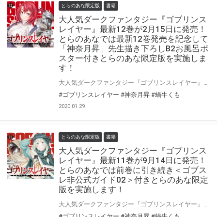
とらのあな限定版
書籍
大人気ダークファンタジー『ゴブリンス
レイヤー』最新12巻が2月15日に発売！
とらのあなでは最新12巻発売を記念して
「神奈月昇」先生描き下ろしB2お風呂ポ
スター付きとらのあな限定版を実施しま
す！
大人気ダークファンタジー『ゴブリンスレイヤー』最新12巻が2月15日に発売！！ 第12巻ではドラマCD&メタルフィギュア付き限定特装版も同時発売です！ とらのあなでは12巻発売に合わせて今回は「B2お風呂ポスター」付きとらのあな限定版を発売いたします。 イラストは「神奈月昇」先生の描き下ろしです！ 是非この機会にお買い求めください！
#ゴブリンスレイヤー
#神奈月昇
#蝸牛くも
2020.01.29
とらのあな限定版
書籍
大人気ダークファンタジー『ゴブリンス
レイヤー』最新11巻が9月14日に発売！
とらのあなでは前巻に引き続き＜ゴブス
レ非公式ガイド02＞付きとらのあな限定
版を実施します！
大人気ダークファンタジー『ゴブリンスレイヤー』最新11巻が9月14日に発売！！ とらのあなでは11巻発売に合わせて、 10巻でも好評だった＜ゴブスレ非公式ガイド02＞付きとらのあな限定版を発売いたします。 今回は原作者「蝸牛くも」先生と担当編集が6〜10巻と外伝イヤーワン2巻、 ゴブリンスレイヤー外伝２ 鍔鳴の太刀《ダイ・カタナ》発売当時を振り返っていただきました！ 是非この機会にお買い求めください！
#ゴブリンスレイヤー
#神奈月昇
#蝸牛くも