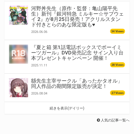
河野丼先生（原作・監督：亀山陽平先
生）新刊『銀河特急 ミルキー☆サブウェ
イ 2』が8月25日発売！アクリルスタン
ド付きとらのあな限定版も♥
34 Views
2026.06.06
『夏と箱 第1話電話ボックスでボーイミ
ーツガール』DVD発売記念 サイン入り台
本プレゼントキャンペーン 開催！
28 Views
2025.11.11
緜先生主宰サークル「あったかタオル」
同人作品の期間限定販売が決定！
27 Views
2026.08.04
続きを表示(デイリー)
人気の記事一覧へ