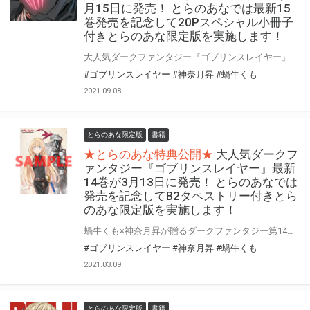
月15日に発売！ とらのあなでは最新15
巻発売を記念して20Pスペシャル小冊子
付きとらのあな限定版を実施します！
大人気ダークファンタジー『ゴブリンスレイヤー』最新15巻が9月15日に発売！！ 第15巻では「妖精弓手」のメタルフィギュア付き限定特装版も同時発売です！ TRPG限定版や12巻特装版で付いたメタルフィギュアのシリーズは15巻特装版でゴブリンスレイヤー一党をコンプリートできます！ とらのあなでは15巻発売に合わせて「20Pスペシャル小冊子」付きとらのあな限定版を発売いたします。 気になる内容はイベントで発売された冊子「Gob-Sla」から「蝸牛くも」先生のSSや「神奈月昇」先生のイラスト、過去のとらのあな限定版のイラストなどを収録！ 是非この機会にお買い求めください！
#ゴブリンスレイヤー
#神奈月昇
#蝸牛くも
2021.09.08
とらのあな限定版
書籍
★とらのあな特典公開★
大人気ダークフ
ァンタジー『ゴブリンスレイヤー』最新
14巻が3月13日に発売！ とらのあなでは
発売を記念してB2タペストリー付きとら
のあな限定版を実施します！
蝸牛くも×神奈月昇が贈るダークファンタジー第14弾! アニメ第2期の製作も発表された大人気ダークファンタジー 『ゴブリンスレイヤー』最新14巻が3月13日に発売！！ 第14巻ではドラマCD付き特装版も同時発売です！ とらのあなでは14巻発売に合わせて「B2タペストリー」付きとらのあな限定版を発売いたします。 イラストは14巻表紙の別Verです！ 是非この機会にお買い求めください！
#ゴブリンスレイヤー
#神奈月昇
#蝸牛くも
2021.03.09
とらのあな限定版
書籍