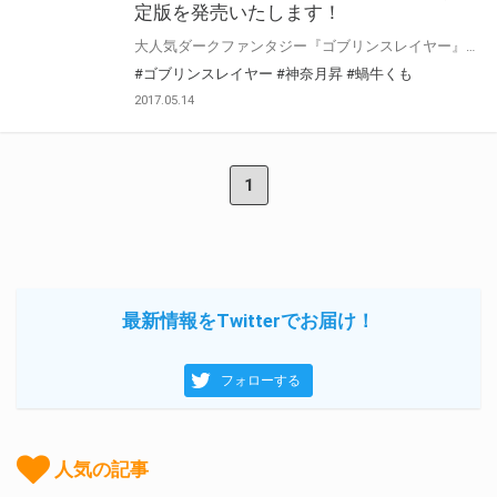
定版を発売いたします！
大人気ダークファンタジー『ゴブリンスレイヤー』最新5巻がいよいよ2017年5月15日に発売決定！ 今回も「ゴブリンスレイヤー」はいったいどれだけのゴブリンを駆逐し続けるのか興味は尽きません！ とらのあなでは3巻、4巻に引き続きゴブスレの世界観を補完する書き下し用語解説集＜ゴブスレ事典III＞付きのとらのあな限定版を発売いたします。 是非この機会にお買い求めください！
#ゴブリンスレイヤー
#神奈月昇
#蝸牛くも
2017.05.14
1
最新情報をTwitterでお届け！
フォローする
人気の記事