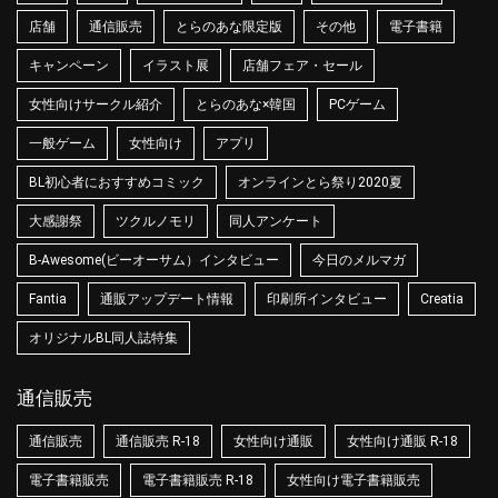
店舗
通信販売
とらのあな限定版
その他
電子書籍
キャンペーン
イラスト展
店舗フェア・セール
女性向けサークル紹介
とらのあな×韓国
PCゲーム
一般ゲーム
女性向け
アプリ
BL初心者におすすめコミック
オンラインとら祭り2020夏
大感謝祭
ツクルノモリ
同人アンケート
B-Awesome(ビーオーサム）インタビュー
今日のメルマガ
Fantia
通販アップデート情報
印刷所インタビュー
Creatia
オリジナルBL同人誌特集
通信販売
通信販売
通信販売 R-18
女性向け通販
女性向け通販 R-18
電子書籍販売
電子書籍販売 R-18
女性向け電子書籍販売