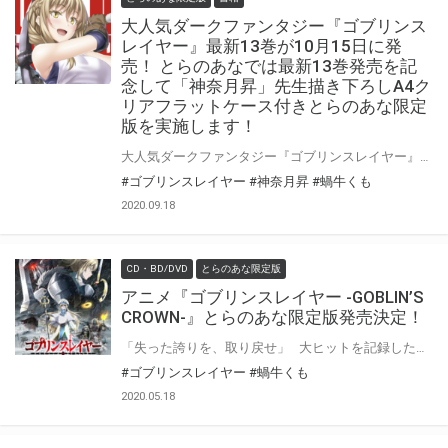
大人気ダークファンタジー『ゴブリンス
レイヤー』最新13巻が10月15日に発
売！ とらのあなでは最新13巻発売を記
念して「神奈月昇」先生描き下ろしA4ク
リアフラットケース付きとらのあな限定
版を実施します！
大人気ダークファンタジー『ゴブリンスレイヤー』最新13巻が10月15日に発売！！ とらのあなでは13巻発売に合わせて「A4クリアフラットケース」付きとらのあな限定版を発売いたします。 イラストは「神奈月昇」先生の描き下ろしです！ 是非この機会にお買い求めください！
#ゴブリンスレイヤー
#神奈月昇
#蝸牛くも
2020.09.18
CD・BD/DVD
とらのあな限定版
アニメ『ゴブリンスレイヤー -GOBLIN’S
CROWN-』とらのあな限定版発売決定！
「失った誇りを、取り戻せ」 大ヒットを記録したアニメ『ゴブリンスレイヤー -GOBLIN’S CROWN-』のBlu-rayが早くも発売決定！ とらのあなでは、Blu-ray Discプレミアムエディションにて『とらのあな限定版』を発売！！ 気になるとらのあな限定版の特典は…【アクリルカラビナ（令嬢剣士）】！ また、とらのあな限定版だけでなく、とらのあなオリジナル特典として、 『アニメ描き下ろしイラスト使用B2タペストリー（受付嬢、令嬢剣士）』も実施♪ ご予約・ご購入をお待ちしております♪♪
#ゴブリンスレイヤー
#蝸牛くも
2020.05.18