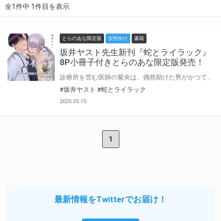
全1件中 1件目を表示
とらのあな限定版
女性向け
書籍
坂井ヤスト先生新刊『蛇とライラック』
8P小冊子付きとらのあな限定版発売！
診療所を営む医師の紫央は、偶然助けた男がかつて仲の良かった少年・十文字であると気づく。 しかし可愛かったあの姿はどこへやら……成長した十文字は問題ありまくりの凶暴なヤクザになっていた！ とある事情で自身の正体を明かせない紫央だったが、何も知らない十文字から気に入られてしまい?! わがまま凶暴ヤクザ×よしよし力カンストの天然医師♡エッチたっぷりの再会ラブ！ 坂井ヤスト先生新刊『蛇とライラック』が6月27日に発売！ とらのあなでは刊行を記念して8P小冊子付きとらのあな限定版を発売致します！ 池袋店・通販にて予約開始！とらのあな限定版は数量限定生産となりますので、お早めにご予約下さい！
#坂井ヤスト
#蛇とライラック
2025.05.15
1
最新情報をTwitterでお届け！