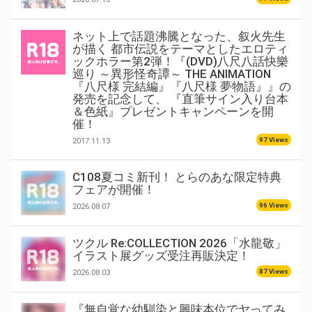
ネット上で話題沸騰となった、叙火先生
が描く 都市伝説をテーマとしたエロティ
ックホラー第2弾！『(DVD)八尺八話快樂
巡り ～異形怪奇譚～ THE ANIMATION
『八尺様 完結編』『八尺様 夢物語』』の
発売を記念して、 『直筆サイン入り台本
＆色紙』プレゼントキャンペーンを開
催！
97 Views
2017.11.13
C108夏コミ新刊！ とらのあな限定特典
フェアが開催！
96 Views
2026.08.07
ツクル Re:COLLECTION 2026「水龍敬」
イラスト展グッズ受注再販決定！
87 Views
2026.08.03
『無自覚な幼馴染と興味本位でヤってみ