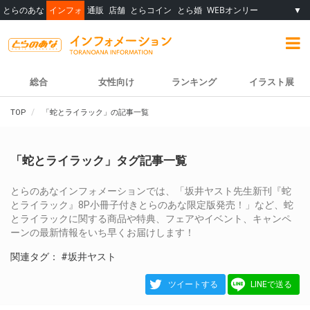
とらのあな
インフォ
通販
店舗
とらコイン
とら婚
WEBオンリー
▼
総合
女性向け
ランキング
イラスト展
TOP
「蛇とライラック」の記事一覧
「蛇とライラック」タグ記事一覧
とらのあなインフォメーションでは、「坂井ヤスト先生新刊『蛇
とライラック』8P小冊子付きとらのあな限定版発売！」など、蛇
とライラックに関する商品や特典、フェアやイベント、キャンペ
ーンの最新情報をいち早くお届けします！
関連タグ：
#坂井ヤスト
ツイートする
LINEで送る