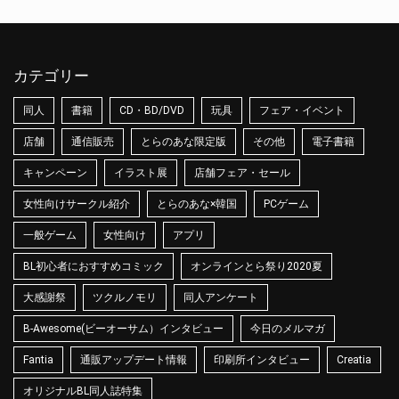
カテゴリー
同人
書籍
CD・BD/DVD
玩具
フェア・イベント
店舗
通信販売
とらのあな限定版
その他
電子書籍
キャンペーン
イラスト展
店舗フェア・セール
女性向けサークル紹介
とらのあな×韓国
PCゲーム
一般ゲーム
女性向け
アプリ
BL初心者におすすめコミック
オンラインとら祭り2020夏
大感謝祭
ツクルノモリ
同人アンケート
B-Awesome(ビーオーサム）インタビュー
今日のメルマガ
Fantia
通販アップデート情報
印刷所インタビュー
Creatia
オリジナルBL同人誌特集