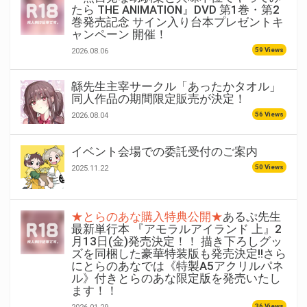
たら THE ANIMATION』DVD 第1巻・第2
巻発売記念 サイン入り台本プレゼントキ
ャンペーン 開催！
59 Views
2026.08.06
緜先生主宰サークル「あったかタオル」
同人作品の期間限定販売が決定！
56 Views
2026.08.04
イベント会場での委託受付のご案内
50 Views
2025.11.22
★とらのあな購入特典公開★
あるぷ先生
最新単行本 『アモラルアイランド 上』2
月13日(金)発売決定！！ 描き下ろしグッ
ズを同梱した豪華特装版も発売決定!!さら
にとらのあなでは《特製A5アクリルパネ
ル》付きとらのあな限定版を発売いたし
ます！！
36 Views