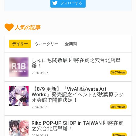
フォローする
人気の記事
デイリー
ウィークリー
全期間
しゅにち関数展 即將在虎之穴台北店舉
辦！
367 Views
2026.08.07
【8/9 更新】『VivA! 緜/wata Art
Works』発売記念イベントが秋葉原ラジ
オ会館で開催決定！
201 Views
2026.07.31
Riko POP-UP SHOP in TAIWAN 即將在虎
之穴台北店舉辦！
97 Views
2026.07.13