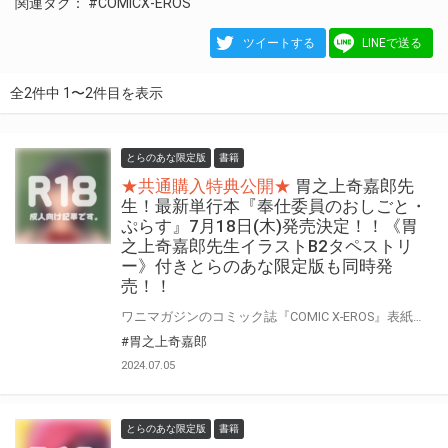
関連タグ：
#COMICX-EROS
ツイートする
LINEで送る
全2件中 1〜2件目を表示
とらのあな限定版
書籍
★共通購入特典公開★
胃之上奇嘉郎先
生！最新単行本『奉仕委員のおしごと・
ぷらす』7月18日(木)発売決定！！《胃
之上奇嘉郎先生イラストB2タペストリ
ー》付きとらのあな限定版も同時発
売！！
ワニマガジンのコミック誌『COMIC X-EROS』表紙でおなじみの人気作家・胃之上奇嘉郎先生！！ 待望の最新単行本が登場！！ 大ヒット作『奉仕委員のおしごと』がリニューアル！コミック誌サイズ(B5判)で再登場！！ 『奉仕委員のおしごと・ぷらす』7月18日(木)発売！！！ とらのあなでは、胃之上奇嘉郎先生 最新単行本『奉仕委員のおしごと・ぷらす』発売を記念して、《胃之上奇嘉郎先生イラストB2タペストリー》付きとらのあな限定版をご用意しました！！ お買い逃しのないよう、是非お求めください！ 【発売日変更のお知らせ】 『奉仕委員のおしごと・ぷらす』の発売日は以下の日付に変更となりました。ご了承ください。 【変更前】発売日：2024年6月29日(土) 【変更後】発売日：2024年7月18日(木) 合わせて とらのあな限定版 の発売日も変更となります。
#胃之上奇嘉郎
2024.07.05
とらのあな限定版
書籍