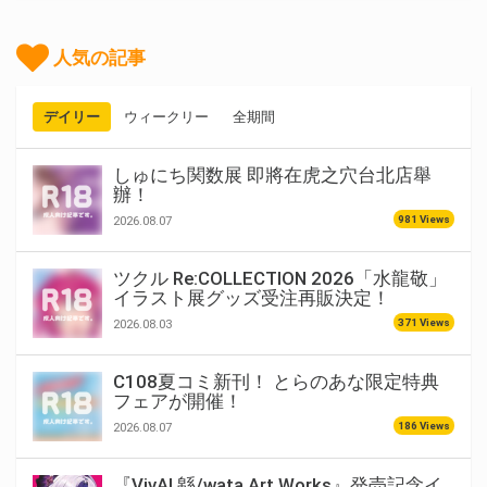
人気の記事
デイリー
ウィークリー
全期間
しゅにち関数展 即將在虎之穴台北店舉
辦！
981 Views
2026.08.07
ツクル Re:COLLECTION 2026「水龍敬」
イラスト展グッズ受注再販決定！
371 Views
2026.08.03
C108夏コミ新刊！ とらのあな限定特典
フェアが開催！
186 Views
2026.08.07
『VivA! 緜/wata Art Works』発売記念イ