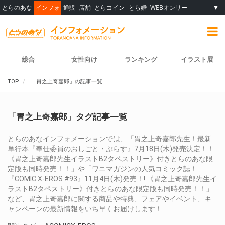
とらのあな
インフォ
通販
店舗
とらコイン
とら婚
WEBオンリー
▼
総合
女性向け
ランキング
イラスト展
TOP
「胃之上奇嘉郎」の記事一覧
「胃之上奇嘉郎」タグ記事一覧
とらのあなインフォメーションでは、「胃之上奇嘉郎先生！最新
単行本『奉仕委員のおしごと・ぷらす』7月18日(木)発売決定！！
《胃之上奇嘉郎先生イラストB2タペストリー》付きとらのあな限
定版も同時発売！！」や「ワニマガジンの人気コミック誌！
『COMIC X-EROS #93』11月4日(木)発売！! 《胃之上奇嘉郎先生イ
ラストB2タペストリー》付きとらのあな限定版も同時発売！！」
など、胃之上奇嘉郎に関する商品や特典、フェアやイベント、キ
ャンペーンの最新情報をいち早くお届けします！