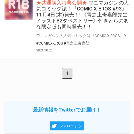
★共通購入特典公開★
ワニマガジンの人
気コミック誌！『COMIC X-EROS #93』
11月4日(木)発売！! 《胃之上奇嘉郎先生
イラストB2タペストリー》付きとらのあ
な限定版も同時発売！！
ワニマガジンの人気コミック誌『COMIC X-EROS』93号が11月4日(木)発売決定！! とらのあなでは『COMIC X-EROS』最新93号の発売を記念して、『COMIC X-EROS』表紙イラストなどで人気の作家・胃之上奇嘉郎先生のイラストをタペストリー化！ 《胃之上奇嘉郎先生イラストB2タペストリー》付きとらのあな限定版をご用意しました！！ お買い逃しのないよう、是非お求めください！
#COMICX-EROS
#胃之上奇嘉郎
2021.10.26
1
最新情報をTwitterでお届け！
フォローする