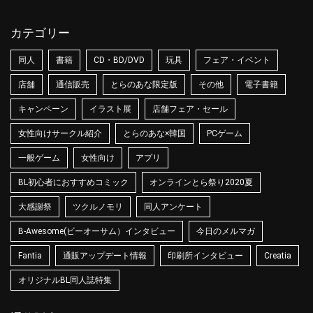
カテゴリー
同人
書籍
CD・BD/DVD
玩具
フェア・イベント
店舗
通信販売
とらのあな限定版
その他
電子書籍
キャンペーン
イラスト展
店舗フェア・セール
女性向けサークル紹介
とらのあな×韓国
PCゲーム
一般ゲーム
女性向け
アプリ
BL初心者におすすめコミック
オンラインとら祭り2020夏
大感謝祭
ツクルノモリ
同人アンケート
B-Awesome(ビーオーサム）インタビュー
今日のメルマガ
Fantia
通販アップデート情報
印刷所インタビュー
Creatia
オリジナルBL同人誌特集