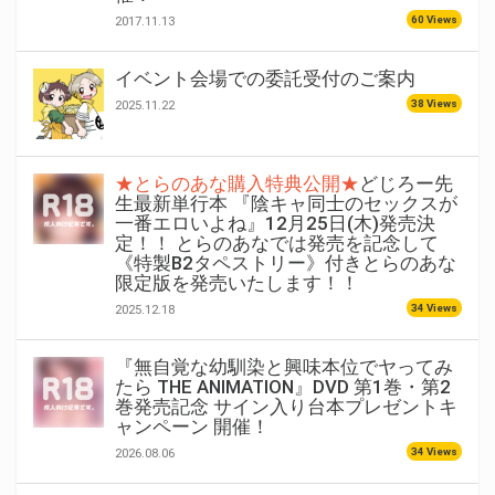
60 Views
2017.11.13
イベント会場での委託受付のご案内
38 Views
2025.11.22
★とらのあな購入特典公開★
どじろー先
生最新単行本 『陰キャ同士のセックスが
一番エロいよね』12月25日(木)発売決
定！！ とらのあなでは発売を記念して
《特製B2タペストリー》付きとらのあな
限定版を発売いたします！！
34 Views
2025.12.18
『無自覚な幼馴染と興味本位でヤってみ
たら THE ANIMATION』DVD 第1巻・第2
巻発売記念 サイン入り台本プレゼントキ
ャンペーン 開催！
34 Views
2026.08.06