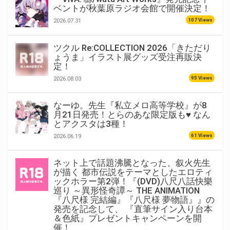
ベントが秋葉原ラジオ会館で開催決定！
107 Views
2026.07.31
ツクル Re:COLLECTION 2026「きただり
ょうま」イラスト展グッズ受注再販決
定！
95 Views
2026.08.03
なーゆ。先生『私立メロ高等学校』が8
月21日発売！とらのあな限定版も♥ なん
とアクスタは3種！
61 Views
2026.06.19
ネット上で話題沸騰となった、叙火先生
が描く 都市伝説をテーマとしたエロティ
ックホラー第2弾！『(DVD)八尺八話快樂
巡り ～異形怪奇譚～ THE ANIMATION
『八尺様 完結編』『八尺様 夢物語』』の
発売を記念して、 『直筆サイン入り台本
＆色紙』プレゼントキャンペーンを開
催！