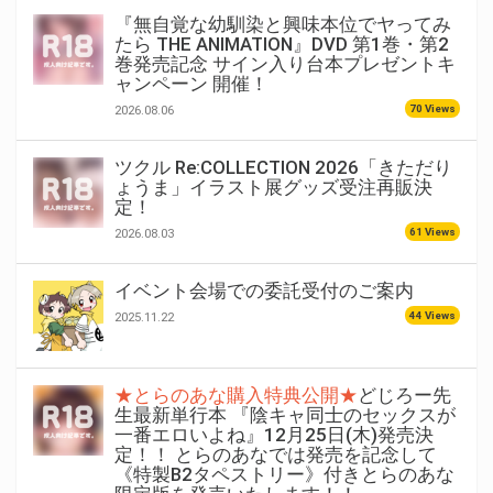
『無自覚な幼馴染と興味本位でヤってみ
たら THE ANIMATION』DVD 第1巻・第2
巻発売記念 サイン入り台本プレゼントキ
ャンペーン 開催！
70 Views
2026.08.06
ツクル Re:COLLECTION 2026「きただり
ょうま」イラスト展グッズ受注再販決
定！
61 Views
2026.08.03
イベント会場での委託受付のご案内
44 Views
2025.11.22
★とらのあな購入特典公開★
どじろー先
生最新単行本 『陰キャ同士のセックスが
一番エロいよね』12月25日(木)発売決
定！！ とらのあなでは発売を記念して
《特製B2タペストリー》付きとらのあな