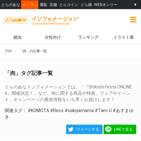
とらのあな
インフォ
通販
店舗
とらコイン
とら婚
WEBオンリー
▼
総合
女性向け
ランキング
イラスト展
TOP
「肉」の記事一覧
「肉」タグ記事一覧
とらのあなインフォメーションでは、「『Shikishi Festa ONLINE
6』開催決定！」など、肉に関する商品や特典、フェアやイベン
ト、キャンペーンの最新情報をいち早くお届けします！
関連タグ：
#KOMOTA
#Reco
#sakiyamama
#Tam-U
#あずまゆ
き
ツイートする
LINEで送る