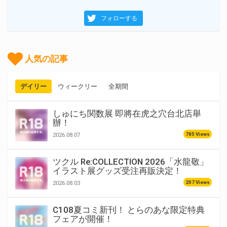
フォローする
人気の記事
デイリー
ウィークリー
全期間
しゅにち関数展 即將在虎之穴台北店舉
辦！
785 Views
2026.08.07
ツクル Re:COLLECTION 2026「水龍敬」
イラスト展グッズ受注再販決定！
207 Views
2026.08.03
C108夏コミ新刊！ とらのあな限定特典
フェアが開催！