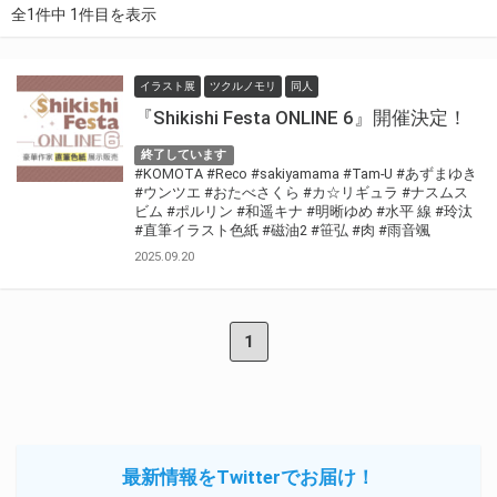
全1件中 1件目を表示
イラスト展
ツクルノモリ
同人
『Shikishi Festa ONLINE 6』開催決定！
終了しています
#KOMOTA
#Reco
#sakiyamama
#Tam-U
#あずまゆき
#ウンツエ
#おたべさくら
#カ☆リギュラ
#ナスムス
ビム
#ポルリン
#和遥キナ
#明晰ゆめ
#水平 線
#玲汰
#直筆イラスト色紙
#磁油2
#笹弘
#肉
#雨音颯
2025.09.20
1
最新情報をTwitterでお届け！