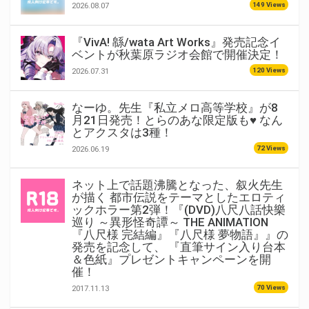
149 Views
2026.08.07
『VivA! 緜/wata Art Works』発売記念イ
ベントが秋葉原ラジオ会館で開催決定！
120 Views
2026.07.31
なーゆ。先生『私立メロ高等学校』が8
月21日発売！とらのあな限定版も♥ なん
とアクスタは3種！
72 Views
2026.06.19
ネット上で話題沸騰となった、叙火先生
が描く 都市伝説をテーマとしたエロティ
ックホラー第2弾！『(DVD)八尺八話快樂
巡り ～異形怪奇譚～ THE ANIMATION
『八尺様 完結編』『八尺様 夢物語』』の
発売を記念して、 『直筆サイン入り台本
＆色紙』プレゼントキャンペーンを開
催！
70 Views
2017.11.13