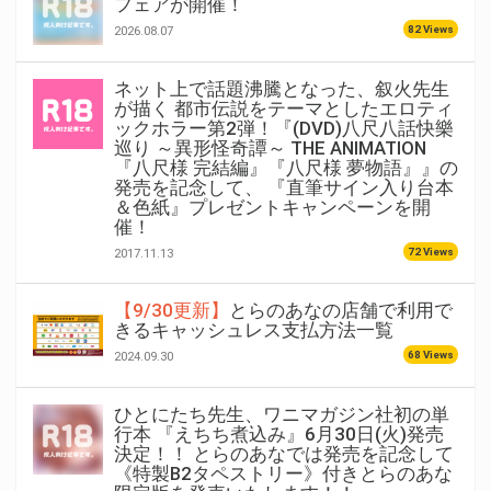
フェアが開催！
82 Views
2026.08.07
ネット上で話題沸騰となった、叙火先生
が描く 都市伝説をテーマとしたエロティ
ックホラー第2弾！『(DVD)八尺八話快樂
巡り ～異形怪奇譚～ THE ANIMATION
『八尺様 完結編』『八尺様 夢物語』』の
発売を記念して、 『直筆サイン入り台本
＆色紙』プレゼントキャンペーンを開
催！
72 Views
2017.11.13
【9/30更新】
とらのあなの店舗で利用で
きるキャッシュレス支払方法一覧
68 Views
2024.09.30
ひとにたち先生、ワニマガジン社初の単
行本 『えちち煮込み』6月30日(火)発売
決定！！ とらのあなでは発売を記念して
《特製B2タペストリー》付きとらのあな