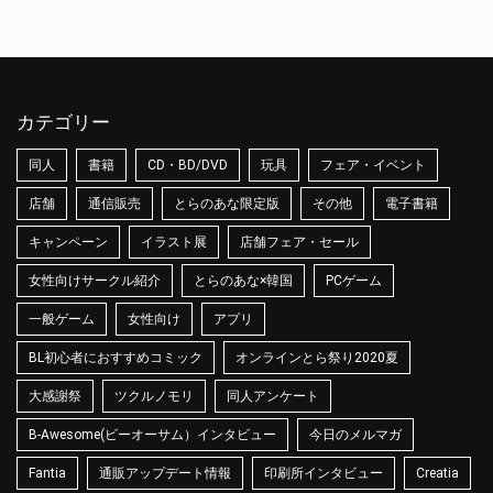
カテゴリー
同人
書籍
CD・BD/DVD
玩具
フェア・イベント
店舗
通信販売
とらのあな限定版
その他
電子書籍
キャンペーン
イラスト展
店舗フェア・セール
女性向けサークル紹介
とらのあな×韓国
PCゲーム
一般ゲーム
女性向け
アプリ
BL初心者におすすめコミック
オンラインとら祭り2020夏
大感謝祭
ツクルノモリ
同人アンケート
B-Awesome(ビーオーサム）インタビュー
今日のメルマガ
Fantia
通販アップデート情報
印刷所インタビュー
Creatia