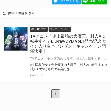
ツイートする
LINEで送る
全1件中 1件目を表示
CD・BD/DVD
フェア・イベント
TVアニメ「史上最強の大魔王、村人Aに
転生する」Blu-ray/DVD Vol.1発売記念 サ
イン入り台本プレゼントキャンペーン開
催決定！
TVアニメ「史上最強の大魔王、村人Aに転生する」Blu-ray/DVD Vol.1の発売を記念して、 「サイン入り台本プレゼントキャンペーン」の開催が決定しました！ 対象店舗にて対象商品をご購入いただいた方の中から抽選でキャストの直筆サイン入り台本をプレゼントいたします！ ぜひご応募ください♪
#丸岡和佳奈
#史上最強の大魔王、村人Aに転生する
#
村人A
#深町寿成
#羊宮妃那
2022.04.21
1