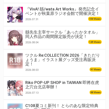
『VivA! 緜/wata Art Works』発売記念イ
ベントが秋葉原ラジオ会館で開催決定！
150 Views
2026.07.31
緜先生主宰サークル「あったかタオル」
同人作品の期間限定販売が決定！
125 Views
2026.08.04
ツクル Re:COLLECTION 2026「きただり
ょうま」イラスト展グッズ受注再販決
定！
91 Views
2026.08.03
Riko POP-UP SHOP in TAIWAN 即將在虎
之穴台北店舉辦！
88 Views
2026.07.13
C108夏コミ新刊！ とらのあな限定特典