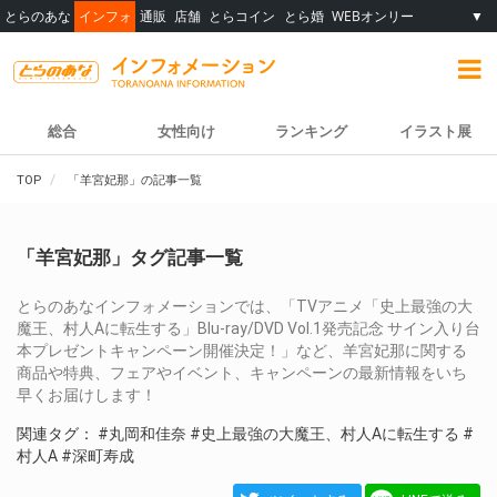
とらのあな
インフォ
通販
店舗
とらコイン
とら婚
WEBオンリー
▼
総合
女性向け
ランキング
イラスト展
TOP
「羊宮妃那」の記事一覧
「羊宮妃那」タグ記事一覧
とらのあなインフォメーションでは、「TVアニメ「史上最強の大
魔王、村人Aに転生する」Blu-ray/DVD Vol.1発売記念 サイン入り台
本プレゼントキャンペーン開催決定！」など、羊宮妃那に関する
商品や特典、フェアやイベント、キャンペーンの最新情報をいち
早くお届けします！
関連タグ：
#丸岡和佳奈
#史上最強の大魔王、村人Aに転生する
#
村人A
#深町寿成