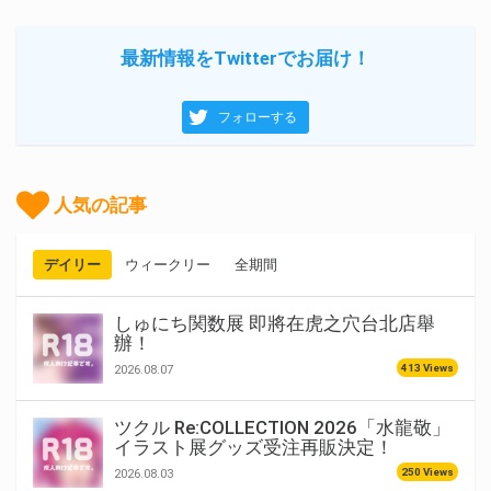
最新情報をTwitterでお届け！
フォローする
人気の記事
デイリー
ウィークリー
全期間
しゅにち関数展 即將在虎之穴台北店舉
辦！
413 Views
2026.08.07
ツクル Re:COLLECTION 2026「水龍敬」
イラスト展グッズ受注再販決定！
250 Views
2026.08.03