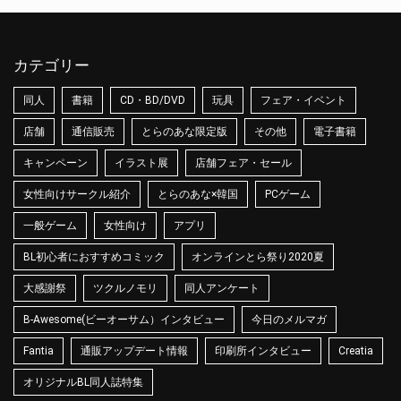
カテゴリー
同人
書籍
CD・BD/DVD
玩具
フェア・イベント
店舗
通信販売
とらのあな限定版
その他
電子書籍
キャンペーン
イラスト展
店舗フェア・セール
女性向けサークル紹介
とらのあな×韓国
PCゲーム
一般ゲーム
女性向け
アプリ
BL初心者におすすめコミック
オンラインとら祭り2020夏
大感謝祭
ツクルノモリ
同人アンケート
B-Awesome(ビーオーサム）インタビュー
今日のメルマガ
Fantia
通販アップデート情報
印刷所インタビュー
Creatia
オリジナルBL同人誌特集