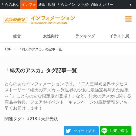
とらのあな
インフォ
通販
店舗
とらコイン
とら婚
WEBオンリー
▼
総合
女性向け
ランキング
イラスト展
TOP
「緋天のアスカ」の記事一覧
「緋天のアスカ」タグ記事一覧
とらのあなインフォメーションでは、「二人三脚異世界サクセス
ストーリー『緋天のアスカ ～異世界の少女に最強宝具与えた結果
～ 1』にとらのあな限定版が登場！」など、緋天のアスカに関する
商品や特典、フェアやイベント、キャンペーンの最新情報をいち
早くお届けします！
関連タグ：
#218
#天那光汰
ツイートする
LINEで送る