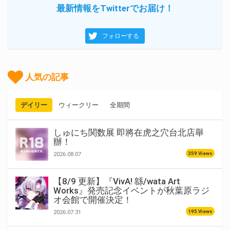
最新情報をTwitterでお届け！
フォローする
人気の記事
デイリー
ウィークリー
全期間
しゅにち関数展 即將在虎之穴台北店舉
辦！
359 Views
2026.08.07
【8/9 更新】『VivA! 緜/wata Art
Works』発売記念イベントが秋葉原ラジ
オ会館で開催決定！
195 Views
2026.07.31