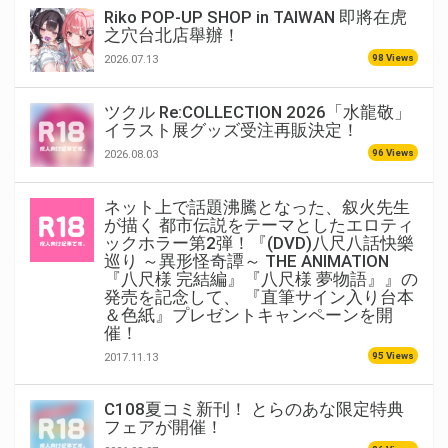
Riko POP-UP SHOP in TAIWAN 即將在虎
之穴台北店舉辦！
98 Views
2026.07.13
ツクル Re:COLLECTION 2026「水龍敬」
イラスト展グッズ受注再販決定！
96 Views
2026.08.03
ネット上で話題沸騰となった、叙火先生
が描く 都市伝説をテーマとしたエロティ
ックホラー第2弾！『(DVD)八尺八話快樂
巡り ～異形怪奇譚～ THE ANIMATION
『八尺様 完結編』『八尺様 夢物語』』の
発売を記念して、 『直筆サイン入り台本
＆色紙』プレゼントキャンペーンを開
催！
95 Views
2017.11.13
C108夏コミ新刊！ とらのあな限定特典
フェアが開催！