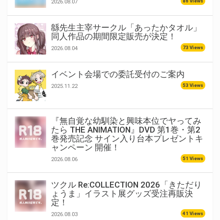
86 Views
2026.08.07
緜先生主宰サークル「あったかタオル」
同人作品の期間限定販売が決定！
73 Views
2026.08.04
イベント会場での委託受付のご案内
53 Views
2025.11.22
『無自覚な幼馴染と興味本位でヤってみ
たら THE ANIMATION』DVD 第1巻・第2
巻発売記念 サイン入り台本プレゼントキ
ャンペーン 開催！
51 Views
2026.08.06
ツクル Re:COLLECTION 2026「きただり
ょうま」イラスト展グッズ受注再販決
定！
41 Views
2026.08.03