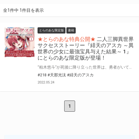
全1件中 1件目を表示
とらのあな限定版
書籍
★とらのあな特典公開★
二人三脚異世界
サクセスストーリー『緋天のアスカ ～異
世界の少女に最強宝具与えた結果～ 1』
にとらのあな限定版が登場！
“柏木悠斗”が死後に降り立った世界は、勇者がいて魔法も存在するファンタジー世界。 しかも、その世界では「神域の宝具を自由に創造する能力」という圧倒的な能力を持ってしまった。 ただ、貴重な能力を得たのはいいが、目立ちたくはない悠斗。 そんな中、彼はひょんなことから駆け出しの女剣士“アスカ”をその能力で助けてしまう。 アスカに大きな貸しができ、素直なアスカに好意を抱いた彼は「俺の宝具作成能力でアスカを最強の女勇者にしてみせる！」と決意。 こうしてふたりの奇妙な共同生活が幕を開ける。 裏方志向の万能クラフターと勇者を目指す女剣士による、二人三脚の異世界サクセスストーリー！ とらのあなでは刊行を記念してA3タペストリー付きとらのあな限定版を発売致します。 とらのあな各店・通販にて予約開始です！ 限定版の製造数には限りがございますので、お早目にご予約くださいませ！
#218
#天那光汰
#緋天のアスカ
2022.05.24
1