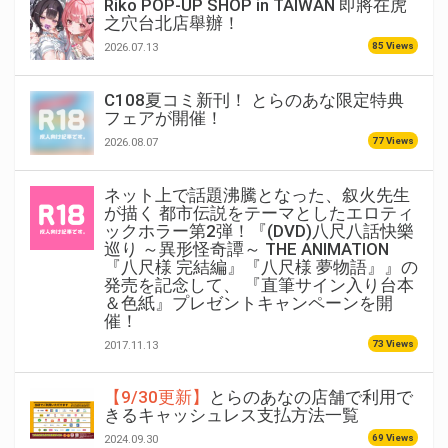
Riko POP-UP SHOP in TAIWAN 即將在虎
之穴台北店舉辦！
85 Views
2026.07.13
C108夏コミ新刊！ とらのあな限定特典
フェアが開催！
77 Views
2026.08.07
ネット上で話題沸騰となった、叙火先生
が描く 都市伝説をテーマとしたエロティ
ックホラー第2弾！『(DVD)八尺八話快樂
巡り ～異形怪奇譚～ THE ANIMATION
『八尺様 完結編』『八尺様 夢物語』』の
発売を記念して、 『直筆サイン入り台本
＆色紙』プレゼントキャンペーンを開
催！
73 Views
2017.11.13
【9/30更新】
とらのあなの店舗で利用で
きるキャッシュレス支払方法一覧
69 Views
2024.09.30