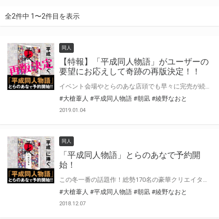
全2件中 1〜2件目を表示
同人
【特報】「平成同人物語」がユーザーの
要望にお応えして奇跡の再版決定！！
イベント会場やとらのあな店頭でも早々に完売が続出している 「平成同人物語」 がユーザーの声にお応えして、1回限りの再版をする事となりました！ とらのあなでは、再版分にも引き続き【とらのあな限定 収納ケース】が付いてきます！ 平成最後を飾るにふさわしいこの「平成同人物語」を手に入れるのは、これが本当に最期のチャンス！！ 「まだ大丈夫かな」と思い、買い逃していた方も、この期を逃さずに、是非ご購入下さい！！「平成同人物語」とはこの冬一番の話題作！総勢170名の豪華クリエイターが過ぎ行く「平成」の漫画・アニメ・ゲーム作品への「想い」を具現化した超豪華なトリビュート合同誌！170名の描き下ろしイラストを収録した292Pの超ボリューム。 そして、平成を振り返る年表や、この合同アンソロジーを創るに込めた対談ページ等も収録。 読み応えもばっちり、そして「平成」を越えて未来へ保存していくも良しの豪華アンソロジーとなります！ 170名のクリエイターが描くそれぞれの「思い出の平成」を是非ご堪能ください！！ 〜この作品は歴史に残る1冊となる〜
#大槍葦人
#平成同人物語
#朝凪
#綾野なおと
2019.01.04
同人
「平成同人物語」とらのあなで予約開
始！
この冬一番の話題作！総勢170名の豪華クリエイターが過ぎ行く「平成」の漫画・アニメ・ゲーム作品への「想い」を具現化した超豪華なトリビュート合同誌「平成同人物語」がとらのあなでも取り扱い決定！ 170名の描き下ろしイラストを収録した292Pの超ボリューム。 そして、平成を振り返る年表や、この合同アンソロジーを創るに込めた対談ページ等も収録。 読み応えもばっちり、そして「平成」を越えて未来へ保存していくも良しの豪華アンソロジーとなります！ 170名のクリエイターが描くそれぞれの「思い出の平成」を是非ご堪能ください！！ しかも、とらのあなでは予約をされた方限定で、 【とらのあな限定 予約特典小冊子】 が付いてきます！ さらに、全てのお買い上げ頂いたお客様にアンソロジーと【予約者限定特典小冊子】が収納可能な 【とらのあな限定 収納ケース】 も付いてくる！ とらのあなでは「店頭」そして「通信販売」にて予約受付中！ 是非、お買い求め下さい！！ 〜この作品は歴史に残る1冊となる〜
#大槍葦人
#平成同人物語
#朝凪
#綾野なおと
2018.12.07