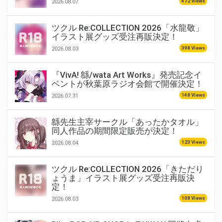
472 Views
2026.08.07
ツクル Re:COLLECTION 2026「水龍敬」
イラスト展グッズ受注再販決定！
398 Views
2026.08.03
『VivA! 緜/wata Art Works』発売記念イ
ベントが秋葉原ラジオ会館で開催決定！
148 Views
2026.07.31
緜先生主宰サークル「あったかタオル」
同人作品の期間限定販売が決定！
123 Views
2026.08.04
ツクル Re:COLLECTION 2026「きただり
ょうま」イラスト展グッズ受注再販決
定！
108 Views
2026.08.03