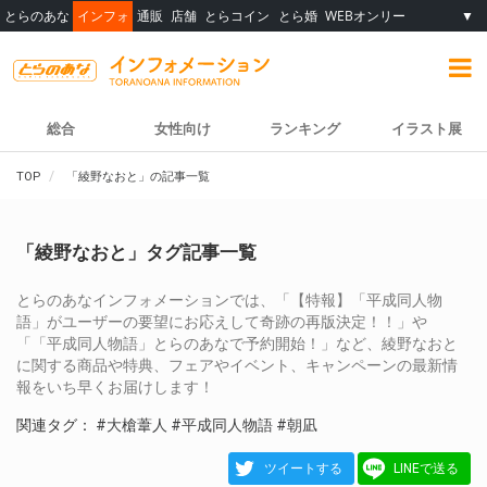
とらのあな
インフォ
通販
店舗
とらコイン
とら婚
WEBオンリー
▼
総合
女性向け
ランキング
イラスト展
TOP
「綾野なおと」の記事一覧
「綾野なおと」タグ記事一覧
とらのあなインフォメーションでは、「【特報】「平成同人物
語」がユーザーの要望にお応えして奇跡の再版決定！！」や
「「平成同人物語」とらのあなで予約開始！」など、綾野なおと
に関する商品や特典、フェアやイベント、キャンペーンの最新情
報をいち早くお届けします！
関連タグ：
#大槍葦人
#平成同人物語
#朝凪
ツイートする
LINEで送る