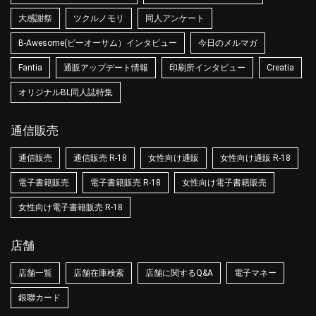
大感謝祭
ツクルノモリ
同人アンケート
B-Awesome(ビーオーサム）インタビュー
今日のメルマガ
Fantia
通販アップデート情報
印刷所インタビュー
Creatia
オリジナルBL同人誌特集
通信販売
通信販売
通信販売 R-18
女性向け通販
女性向け通販 R-18
電子書籍販売
電子書籍販売 R-18
女性向け電子書籍販売
女性向け電子書籍販売 R-18
店舗
店舗一覧
店舗在庫検索
店舗に関するQ&A
電子マネー
銀聯カード