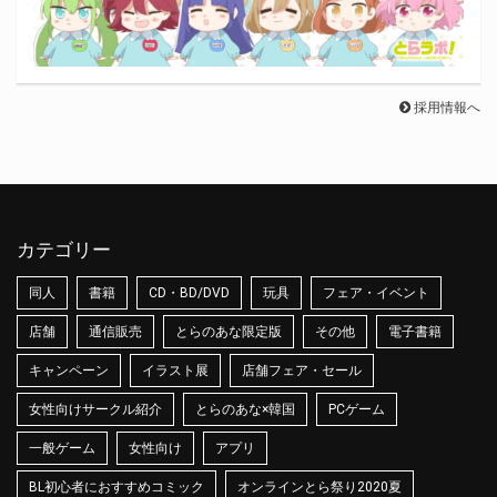
採用情報へ
カテゴリー
同人
書籍
CD・BD/DVD
玩具
フェア・イベント
店舗
通信販売
とらのあな限定版
その他
電子書籍
キャンペーン
イラスト展
店舗フェア・セール
女性向けサークル紹介
とらのあな×韓国
PCゲーム
一般ゲーム
女性向け
アプリ
BL初心者におすすめコミック
オンラインとら祭り2020夏