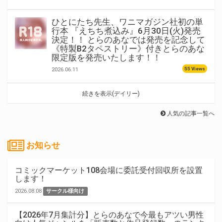
ひとにたち先生、ワニマガジン社初の単
行本 『えちち煮込み』6月30日(火)発売
決定！！ とらのあなでは発売を記念して
《特製B2タペストリー》付きとらのあな
限定版を発売いたします！！
55 Views
2026.06.11
続きを表示(デイリー)
人気の記事一覧へ
お知らせ
コミックマーケット108会場に委託受付回収所を設置
します！
2026.08.08
サークル様向け
【2026年7月集計分】とらのあなで今最もアツい男性