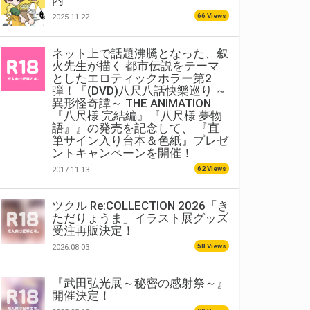
内
66 Views
2025.11.22
ネット上で話題沸騰となった、叙
火先生が描く 都市伝説をテーマ
としたエロティックホラー第2
弾！『(DVD)八尺八話快樂巡り ～
異形怪奇譚～ THE ANIMATION
『八尺様 完結編』『八尺様 夢物
語』』の発売を記念して、 『直
筆サイン入り台本＆色紙』プレゼ
ントキャンペーンを開催！
62 Views
2017.11.13
ツクル Re:COLLECTION 2026「き
ただりょうま」イラスト展グッズ
受注再販決定！
58 Views
2026.08.03
『武田弘光展～秘密の感射祭～』
開催決定！