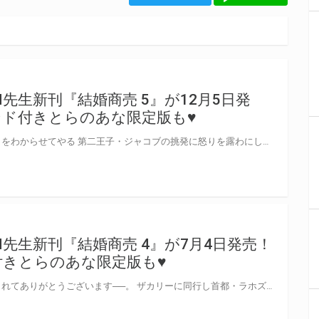
KEN先生新刊『結婚商売 5』が12月5日発
ド付きとらのあな限定版も♥
絶対に奪えない存在だということをわからせてやる 第二王子・ジャコブの挑発に怒りを露わにしたザカリー。 軍部長らにビアンカの護衛強化を指示するも前世の愛人・フェルナンまで登場しラホズでの滞在は大混乱に…？ さらに騎士たちが命懸けで戦う「トーナメント」直前に夫婦喧嘩勃発！ 感情に蓋をしてしまったビアンカを説得し、無事に本番を迎えられるのか──！？ 18歳に戻った悪妻と鉄血の伯爵と呼ばれる夫のラブロマンス、第五巻！ Antstudio先生・KEN先生『結婚商売』第5巻が12月5日発売！ とらのあなでは刊行を記念してアクリルスタンド付きとらのあな限定版を発売致します♥ 池袋店・通販にて予約開始！とらのあな限定版は数量限定生産となりますので、お早めにご予約下さい！
・KEN先生新刊『結婚商売 4』が7月4日発売！
きとらのあな限定版も♥
今日のような日に、そばにいてくれてありがとうございます──。 ザカリーに同行し首都・ラホズに到着したビアンカは九年ぶりに家族との再会を果たす。 しかし、自分に一切関心を示さない父の態度に抑えこんでいた怒りが爆発…！？ さらに、ザカリーも予想外の人物と再会！ 互いの過去に触れたふたりの距離は縮まるのか、はたまた離れてしまうのか…？ 18歳に戻った悪妻と鉄血の伯爵と呼ばれる夫のラブロマンス、第四巻! Antstudio先生・KEN先生『結婚商売』第4巻が7月4日発売！ とらのあなでは刊行を記念してアクリルスタンド付きとらのあな限定版を発売致します♥ 池袋店・通販にて予約開始！とらのあな限定版は数量限定生産となりますので、お早めにご予約下さい！