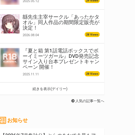
29 Views
2025.05.12
緜先生主宰サークル「あったかタ
オル」同人作品の期間限定販売が
決定！
28 Views
2026.08.04
『夏と箱 第1話電話ボックスでボ
ーイミーツガール』DVD発売記念
サイン入り台本プレゼントキャン
ペーン 開催！
28 Views
2025.11.11
続きを表示(デイリー)
人気の記事一覧へ
お知らせ