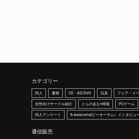
カテゴリー
同人
書籍
CD・BD/DVD
玩具
フェア・イ
女性向けサークル紹介
とらのあな×韓国
PCゲーム
同人アンケート
B-Awesome(ビーオーサム）インタビュ
通信販売