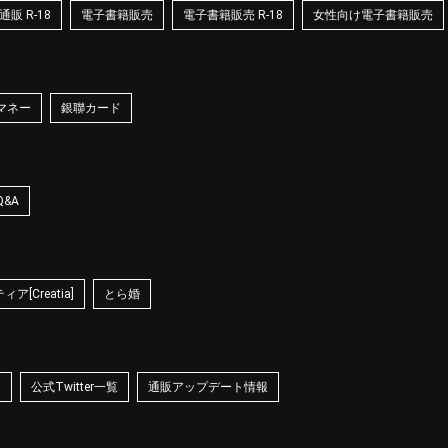
販 R-18
電子書籍販売
電子書籍販売 R-18
女性向け電子書籍販売
マネー
銀聯カード
Q&A
ア[Creatia]
とら婚
☆
公式Twitter一覧
通販アップデート情報