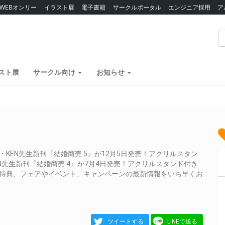
WEBオンリー
イラスト展
電子書籍
サークルポータル
エンジニア採用
ア
スト展
サークル向け
お知らせ
生・KEN先生新刊『結婚商売 5』が12月5日発売！アクリルスタン
KEN先生新刊『結婚商売 4』が7月4日発売！アクリルスタンド付き
や特典、フェアやイベント、キャンペーンの最新情報をいち早くお
ツイートする
LINEで送る