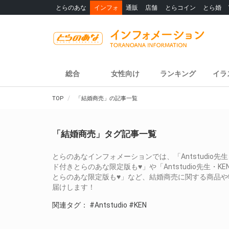
とらのあな
インフォ
通販
店舗
とらコイン
とら婚
総合
女性向け
ランキング
イラ
TOP
「結婚商売」の記事一覧
「結婚商売」タグ記事一覧
とらのあなインフォメーションでは、「Antstudio先
ド付きとらのあな限定版も♥」や「Antstudio先生・
とらのあな限定版も♥」など、結婚商売に関する商品
届けします！
関連タグ：
#Antstudio
#KEN