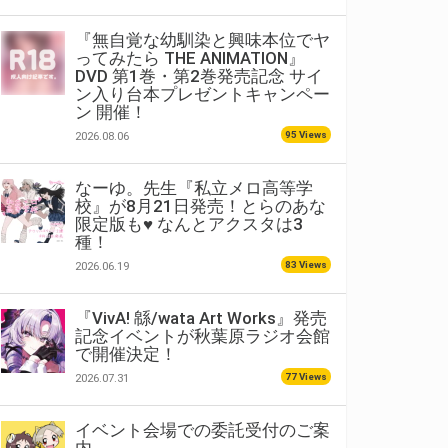
『無自覚な幼馴染と興味本位でヤ
ってみたら THE ANIMATION』
DVD 第1巻・第2巻発売記念 サイ
ン入り台本プレゼントキャンペー
ン 開催！
95 Views
2026.08.06
なーゆ。先生『私立メロ高等学
校』が8月21日発売！とらのあな
限定版も♥ なんとアクスタは3
種！
83 Views
2026.06.19
『VivA! 緜/wata Art Works』発売
記念イベントが秋葉原ラジオ会館
で開催決定！
77 Views
2026.07.31
イベント会場での委託受付のご案