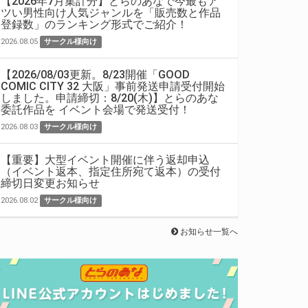
【2026年7月集計分】とらのあなで今最もア
ツい男性向け人気ジャンルを「販売数と作品
登録数」のランキング形式でご紹介！
2026.08.05
サークル様向け
【2026/08/03更新。8/23開催「GOOD
COMIC CITY 32 大阪」事前発送申請受付開始
しました。申請締切：8/20(木)】とらのあな
委託作品を イベント会場で発送受付！
2026.08.03
サークル様向け
【重要】大型イベント開催に伴う返却申込
（イベント返本、指定住所宛て返本）の受付
締切日変更お知らせ
2026.08.02
サークル様向け
お知らせ一覧へ