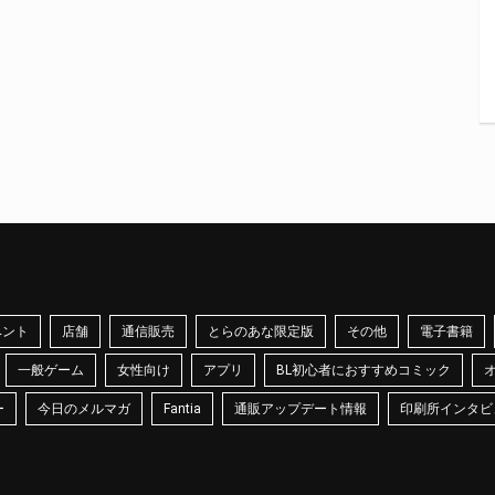
ベント
店舗
通信販売
とらのあな限定版
その他
電子書籍
一般ゲーム
女性向け
アプリ
BL初心者におすすめコミック
ー
今日のメルマガ
Fantia
通販アップデート情報
印刷所インタビ