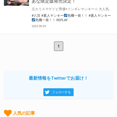
あな限定版発売決定！
元カリスマゲイビ男優×ツンギレヤンキー☆ 大人気カップルの溺恋STORY、待望の続編!! ヤンキー・有川竜二（リカ）と、
#八百
#素人ヤンキー
危機一発！！
#素人ヤンキー
危機一発！！ REPLAY
2023.08.09
1
最新情報をTwitterでお届け！
フォローする
人気の記事