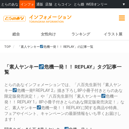
とらのあな
インフォ
通販
店舗
とらコイン
とら婚
WEBオンリー
▼
総合
女性向け
ランキング
イラスト展
TOP
「素人ヤンキー
危機一発！！ REPLAY」の記事一覧
「素人ヤンキー
危機一発！！ REPLAY」タグ記事一
覧
とらのあなインフォメーションでは、「八百先生新刊『素人ヤン
キー
危機一発!! REPLAY 2』描き下ろし8P小冊子付きとらのあな
限定版発売決定！」や「八百先生新刊『素人ヤンキー
危機一
発！！ REPLAY 1』8P小冊子付きとらのあな限定版発売決定！」な
ど、素人ヤンキー
危機一発！！ REPLAYに関する商品や特典、
フェアやイベント、キャンペーンの最新情報をいち早くお届けし
ます！