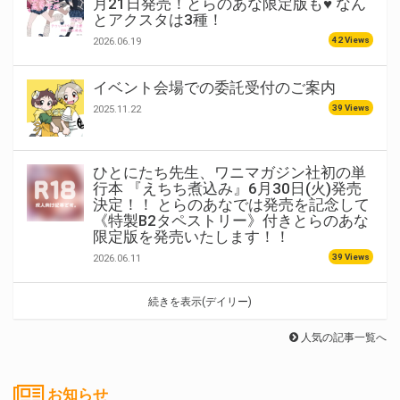
月21日発売！とらのあな限定版も♥ なん
とアクスタは3種！
42 Views
2026.06.19
イベント会場での委託受付のご案内
39 Views
2025.11.22
ひとにたち先生、ワニマガジン社初の単
行本 『えちち煮込み』6月30日(火)発売
決定！！ とらのあなでは発売を記念して
《特製B2タペストリー》付きとらのあな
限定版を発売いたします！！
39 Views
2026.06.11
続きを表示(デイリー)
人気の記事一覧へ
お知らせ