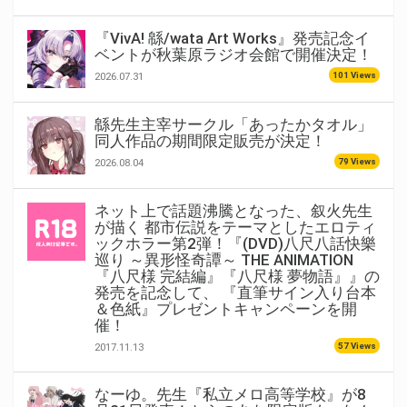
『VivA! 緜/wata Art Works』発売記念イ
ベントが秋葉原ラジオ会館で開催決定！
101 Views
2026.07.31
緜先生主宰サークル「あったかタオル」
同人作品の期間限定販売が決定！
79 Views
2026.08.04
ネット上で話題沸騰となった、叙火先生
が描く 都市伝説をテーマとしたエロティ
ックホラー第2弾！『(DVD)八尺八話快樂
巡り ～異形怪奇譚～ THE ANIMATION
『八尺様 完結編』『八尺様 夢物語』』の
発売を記念して、 『直筆サイン入り台本
＆色紙』プレゼントキャンペーンを開
催！
57 Views
2017.11.13
なーゆ。先生『私立メロ高等学校』が8