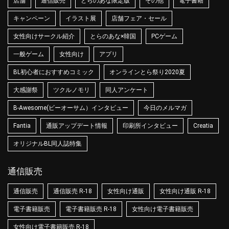
店舗
通信販売
とらのあな限定版
その他
電子書籍
キャンペーン
イラスト展
店舗フェア・セール
女性向けサークル紹介
とらのあな×韓国
PCゲーム
一般ゲーム
女性向け
アプリ
BL初心者におすすめコミック
オンラインとら祭り2020夏
大感謝祭
ツクルノモリ
同人アンケート
B-Awesome(ビーオーサム）インタビュー
今日のメルマガ
Fantia
通販アップデート情報
印刷所インタビュー
Creatia
オリジナルBL同人誌特集
通信販売
通信販売
通信販売 R-18
女性向け通販
女性向け通販 R-18
電子書籍販売
電子書籍販売 R-18
女性向け電子書籍販売
女性向け電子書籍販売 R-18