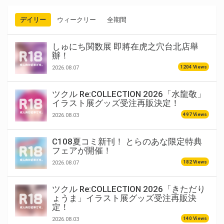
デイリー
ウィークリー
全期間
しゅにち関数展 即將在虎之穴台北店舉
辦！
1204 Views
2026.08.07
ツクル Re:COLLECTION 2026「水龍敬」
イラスト展グッズ受注再販決定！
497 Views
2026.08.03
C108夏コミ新刊！ とらのあな限定特典
フェアが開催！
182 Views
2026.08.07
ツクル Re:COLLECTION 2026「きただり
ょうま」イラスト展グッズ受注再販決
定！
140 Views
2026.08.03