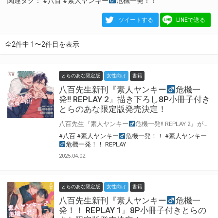
関連タグ：
#八百
#素人ヤンキー
危機一発！！
ツイートする
LINEで送る
全2件中 1〜2件目を表示
とらのあな限定版
女性向け
書籍
八百先生新刊『素人ヤンキー
危機一
発!! REPLAY 2』描き下ろし8P小冊子付き
とらのあな限定版発売決定！
八百先生『素人ヤンキー
危機一発!! REPLAY 2』が5月7日に発売決定！ とらのあなでは刊行を記念して描き下ろし8P小冊子付きとらのあな限定版を発売致します！ 池袋店・通販にて予約開始！とらのあな限定版は数量限定生産となりますので、お早めにご予約下さい！
#八百
#素人ヤンキー
危機一発！！
#素人ヤンキー
危機一発！！ REPLAY
2025.04.02
とらのあな限定版
女性向け
書籍
八百先生新刊『素人ヤンキー
危機一
発！！ REPLAY 1』8P小冊子付きとらの