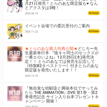
月21日発売！とらのあな限定版も♥ なん
とアクスタは3種！
59 Views
2026.06.19
イベント会場での委託受付のご案内
40 Views
2025.11.22
★とらのあな購入特典公開★
どじろー先
生最新単行本 『陰キャ同士のセックスが
一番エロいよね』12月25日(木)発売決
定！！ とらのあなでは発売を記念して
《特製B2タペストリー》付きとらのあな
限定版を発売いたします！！
38 Views
2025.12.18
『無自覚な幼馴染と興味本位でヤってみ
たら THE ANIMATION』DVD 第1巻・第2
巻発売記念 サイン入り台本プレゼントキ
ャンペーン 開催！
33 Views
2026.08.06