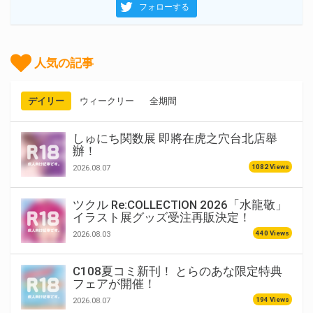
フォローする
人気の記事
デイリー
ウィークリー
全期間
しゅにち関数展 即將在虎之穴台北店舉
辦！
1082 Views
2026.08.07
ツクル Re:COLLECTION 2026「水龍敬」
イラスト展グッズ受注再販決定！
440 Views
2026.08.03
C108夏コミ新刊！ とらのあな限定特典
フェアが開催！
194 Views
2026.08.07