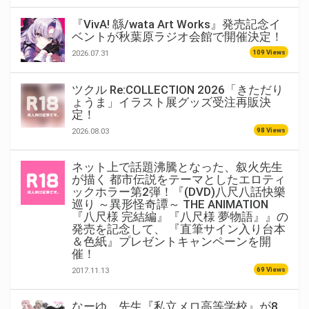
『VivA! 緜/wata Art Works』発売記念イ
ベントが秋葉原ラジオ会館で開催決定！
109 Views
2026.07.31
ツクル Re:COLLECTION 2026「きただり
ょうま」イラスト展グッズ受注再販決
定！
98 Views
2026.08.03
ネット上で話題沸騰となった、叙火先生
が描く 都市伝説をテーマとしたエロティ
ックホラー第2弾！『(DVD)八尺八話快樂
巡り ～異形怪奇譚～ THE ANIMATION
『八尺様 完結編』『八尺様 夢物語』』の
発売を記念して、 『直筆サイン入り台本
＆色紙』プレゼントキャンペーンを開
催！
69 Views
2017.11.13
なーゆ。先生『私立メロ高等学校』が8