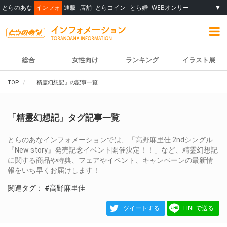
とらのあな
インフォ
通販
店舗
とらコイン
とら婚
WEBオンリー
▼
総合
女性向け
ランキング
イラスト展
TOP
「精霊幻想記」の記事一覧
「精霊幻想記」タグ記事一覧
とらのあなインフォメーションでは、「高野麻里佳 2ndシングル
『New story』発売記念イベント開催決定！！」など、精霊幻想記
に関する商品や特典、フェアやイベント、キャンペーンの最新情
報をいち早くお届けします！
関連タグ：
#高野麻里佳
ツイートする
LINEで送る