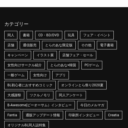
カテゴリー
同人
書籍
CD・BD/DVD
玩具
フェア・イベント
店舗
通信販売
とらのあな限定版
その他
電子書籍
キャンペーン
イラスト展
店舗フェア・セール
女性向けサークル紹介
とらのあな×韓国
PCゲーム
一般ゲーム
女性向け
アプリ
BL初心者におすすめコミック
オンラインとら祭り2020夏
大感謝祭
ツクルノモリ
同人アンケート
B-Awesome(ビーオーサム）インタビュー
今日のメルマガ
Fantia
通販アップデート情報
印刷所インタビュー
Creatia
オリジナルBL同人誌特集