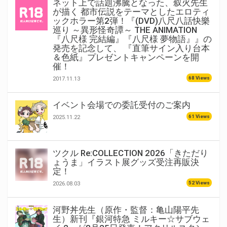
ネット上で話題沸騰となった、叙火先生
が描く 都市伝説をテーマとしたエロティ
ックホラー第2弾！『(DVD)八尺八話快樂
巡り ～異形怪奇譚～ THE ANIMATION
『八尺様 完結編』『八尺様 夢物語』』の
発売を記念して、 『直筆サイン入り台本
＆色紙』プレゼントキャンペーンを開
催！
68 Views
2017.11.13
イベント会場での委託受付のご案内
61 Views
2025.11.22
ツクル Re:COLLECTION 2026「きただり
ょうま」イラスト展グッズ受注再販決
定！
52 Views
2026.08.03
河野丼先生（原作・監督：亀山陽平先
生）新刊『銀河特急 ミルキー☆サブウェ