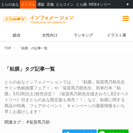
とらのあな
インフォ
通販
店舗
とらコイン
とら婚
WEBオンリー
▼
総合
女性向け
ランキング
イラスト展
TOP
「粘膜」の記事一覧
「粘膜」タグ記事一覧
とらのあなインフォメーションでは、「『粘膜』翁賀馬乃助先生
サイン色紙抽選フェア！」や「翁賀馬乃助先生、初単行本『粘
膜』3月28日(土)発売決定！ 《翁賀馬乃助先生描きおろしB2タペス
トリー》付きとらのあな限定版も発売！！」など、粘膜に関する
商品や特典、フェアやイベント、キャンペーンの最新情報をいち
早くお届けします！
関連タグ：
#翁賀馬乃助