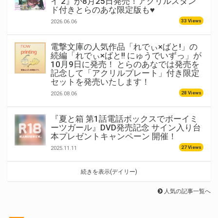
イ 2』が8月25日発売！アクリルスタン
ド付きとらのあな限定版も♥
33 Views
2026.06.06
電撃文庫の人気作品「れでぃ×ばと!」の
続編「れでぃ×ばと!! にゅうでいずっ」が
10月9日に発売！ とらのあなでは発売を
記念して「アクリルプレート」付き限定
セットを発売いたします！
28 Views
2026.08.06
『夏と箱 第1話電話ボックスでボーイミ
ーツガール』DVD発売記念 サイン入り台
本プレゼントキャンペーン 開催！
27 Views
2025.11.11
続きを表示(デイリー)
人気の記事一覧へ