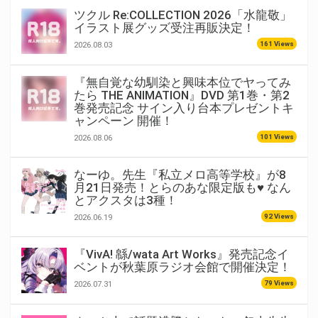
ツクル Re:COLLECTION 2026「水龍敬」
イラスト展グッズ受注再販決定！
161 Views
2026.08.03
『無自覚な幼馴染と興味本位でヤってみ
たら THE ANIMATION』DVD 第1巻・第2
巻発売記念 サイン入り台本プレゼントキ
ャンペーン 開催！
101 Views
2026.08.06
なーゆ。先生『私立メロ高等学校』が8
月21日発売！とらのあな限定版も♥ なん
とアクスタは3種！
92 Views
2026.06.19
『VivA! 緜/wata Art Works』発売記念イ
ベントが秋葉原ラジオ会館で開催決定！
79 Views
2026.07.31