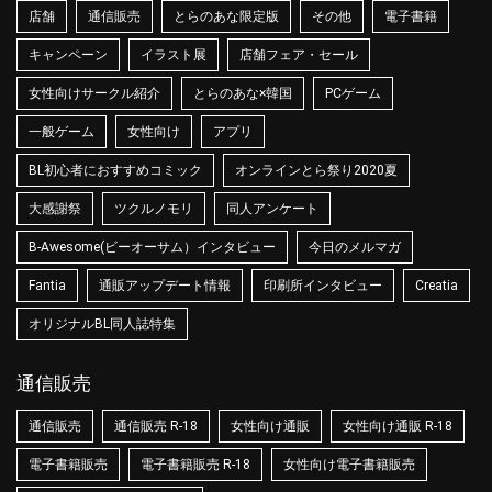
店舗
通信販売
とらのあな限定版
その他
電子書籍
キャンペーン
イラスト展
店舗フェア・セール
女性向けサークル紹介
とらのあな×韓国
PCゲーム
一般ゲーム
女性向け
アプリ
BL初心者におすすめコミック
オンラインとら祭り2020夏
大感謝祭
ツクルノモリ
同人アンケート
B-Awesome(ビーオーサム）インタビュー
今日のメルマガ
Fantia
通販アップデート情報
印刷所インタビュー
Creatia
オリジナルBL同人誌特集
通信販売
通信販売
通信販売 R-18
女性向け通販
女性向け通販 R-18
電子書籍販売
電子書籍販売 R-18
女性向け電子書籍販売