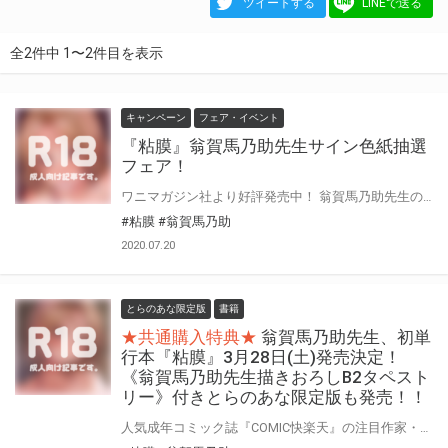
ツイートする
LINEで送る
全2件中 1〜2件目を表示
キャンペーン
フェア・イベント
『粘膜』翁賀馬乃助先生サイン色紙抽選
フェア！
ワニマガジン社より好評発売中！ 翁賀馬乃助先生の初単行本『粘膜』 とらのあなでは、翁賀馬乃助先生の初単行本『粘膜』の重版を記念したフェアを開催！ 単行本『粘膜』ご購入の方に、抽選で《翁賀馬乃助先生サイン色紙》をプレゼント！ 是非是非ご応募ください！！
#粘膜
#翁賀馬乃助
2020.07.20
とらのあな限定版
書籍
★共通購入特典★
翁賀馬乃助先生、初単
行本『粘膜』3月28日(土)発売決定！
《翁賀馬乃助先生描きおろしB2タペスト
リー》付きとらのあな限定版も発売！！
人気成年コミック誌『COMIC快楽天』の注目作家・翁賀馬乃助先生！待望の初単行本がついに発売決定！！ とらのあなでは、今回の単行本発売を記念して《翁賀馬乃助先生描きおろしB2タペストリー》付き限定版をご用意しました！ お買い逃がしのないよう、是非お求めください！！