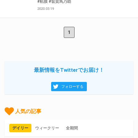
#粘膜
#翁賀馬乃助
2020.03.19
1
最新情報をTwitterでお届け！
フォローする
人気の記事
デイリー
ウィークリー
全期間