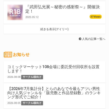
『武田弘光展～秘密の感射祭～』開催決
定！
37 Views
2025.05.12
続きを表示(デイリー)
人気の記事一覧へ
お知らせ
コミックマーケット108会場に委託受付回収所を設置
します！
2026.08.08
サークル様向け
【2026年7月集計分】とらのあなで今最もアツい男性
向け人気ジャンルを「販売数と作品登録数」のランキ
ング形式でご紹介！
2026.08.05
サークル様向け