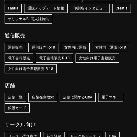
Fantia
通販アップデート情報
印刷所インタビュー
Creatia
オリジナルBL同人誌特集
通信販売
通信販売
通信販売 R-18
女性向け通販
女性向け通販 R-18
電子書籍販売
電子書籍販売 R-18
女性向け電子書籍販売
女性向け電子書籍販売 R-18
店舗
店舗一覧
店舗在庫検索
店舗に関するQ&A
電子マネー
銀聯カード
サークル向け
サークル委託案内
新規登録
サークルポータル
Q&A