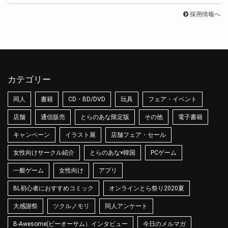
採用情報へ
カテゴリー
同人
書籍
CD・BD/DVD
玩具
フェア・イベント
店舗
通信販売
とらのあな限定版
その他
電子書籍
キャンペーン
イラスト展
店舗フェア・セール
女性向けサークル紹介
とらのあな×韓国
PCゲーム
一般ゲーム
女性向け
アプリ
BL初心者におすすめコミック
オンラインとら祭り2020夏
大感謝祭
ツクルノモリ
同人アンケート
B-Awesome(ビーオーサム）インタビュー
今日のメルマガ