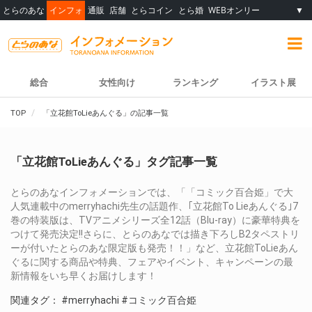
とらのあな
インフォ
通販
店舗
とらコイン
とら婚
WEBオンリー
▼
総合
女性向け
ランキング
イラスト展
TOP
「立花館ToLieあんぐる」の記事一覧
「立花館ToLieあんぐる」タグ記事一覧
とらのあなインフォメーションでは、「「コミック百合姫」で大
人気連載中のmerryhachi先生の話題作、｢立花館To Lieあんぐる｣7
巻の特装版は、TVアニメシリーズ全12話（Blu-ray）に豪華特典を
つけて発売決定!!さらに、とらのあなでは描き下ろしB2タペストリ
ーが付いたとらのあな限定版も発売！！」など、立花館ToLieあん
ぐるに関する商品や特典、フェアやイベント、キャンペーンの最
新情報をいち早くお届けします！
関連タグ：
#merryhachi
#コミック百合姫