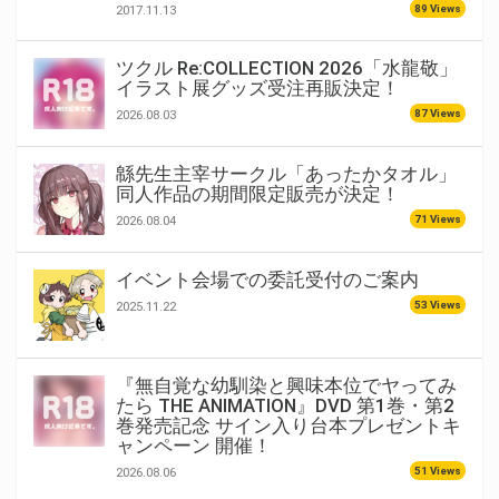
89 Views
2017.11.13
ツクル Re:COLLECTION 2026「水龍敬」
イラスト展グッズ受注再販決定！
87 Views
2026.08.03
緜先生主宰サークル「あったかタオル」
同人作品の期間限定販売が決定！
71 Views
2026.08.04
イベント会場での委託受付のご案内
53 Views
2025.11.22
『無自覚な幼馴染と興味本位でヤってみ
たら THE ANIMATION』DVD 第1巻・第2
巻発売記念 サイン入り台本プレゼントキ
ャンペーン 開催！
51 Views
2026.08.06