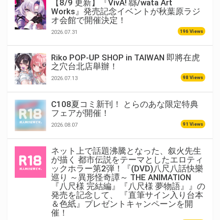
【8/9 更新】『VivA! 緜/wata Art
Works』発売記念イベントが秋葉原ラジ
オ会館で開催決定！
196 Views
2026.07.31
Riko POP-UP SHOP in TAIWAN 即將在虎
之穴台北店舉辦！
98 Views
2026.07.13
C108夏コミ新刊！ とらのあな限定特典
フェアが開催！
91 Views
2026.08.07
ネット上で話題沸騰となった、叙火先生
が描く 都市伝説をテーマとしたエロティ
ックホラー第2弾！『(DVD)八尺八話快樂
巡り ～異形怪奇譚～ THE ANIMATION
『八尺様 完結編』『八尺様 夢物語』』の
発売を記念して、 『直筆サイン入り台本
＆色紙』プレゼントキャンペーンを開
催！