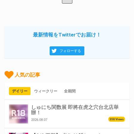
最新情報をTwitterでお届け！
フォローする
人気の記事
デイリー
ウィークリー
全期間
しゅにち関数展 即將在虎之穴台北店舉
辦！
358 Views
2026.08.07