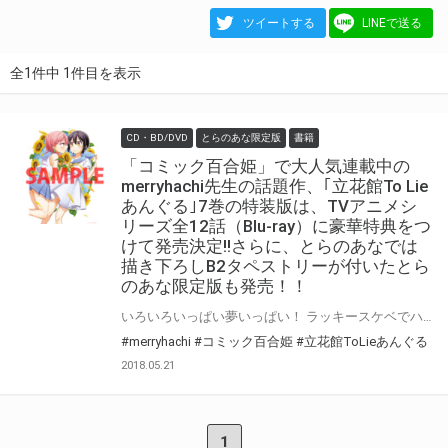
ツイートする
LINEで送る
全1件中 1件目を表示
CD・BD/DVD
とらのあな限定版
書籍
「コミック百合姫」で大人気連載中の
merryhachi先生の話題作、｢立花館To Lie
あんぐる｣7巻の特装版は、TVアニメシ
リーズ全12話（Blu-ray）に豪華特典をつ
けて発売決定!!さらに、とらのあなでは
描き下ろしB2タペストリーが付いたとら
のあな限定版も発売！！
いろいろいっぱい夢いっぱい！ ラッキースケベでハーレムな漫画の主人公が、女の子だった！？ 「コミック百合姫」で大人気連載中のmerryhachi先生の話題作、 ｢立花館To Lieあんぐる｣7巻の特装版は、 TVアニメシリーズ全12話(Blu-ray)に豪華特典をつけて発売決定です！！ そしてとらのあなでは、merryhachi先生の描き下ろしイラストを使用したB2タペストリー付きとらのあな限定版をご用意しました！ 本作品の限定版はなくなり次第販売終了となりますので、お早めにお求め下さい！！
#merryhachi
#コミック百合姫
#立花館ToLieあんぐる
2018.05.21
1