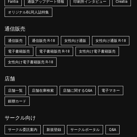
Fantia
通販アップデート情報
印刷所インタビュー
Creatia
オリジナルBL同人誌特集
通信販売
通信販売
通信販売 R-18
女性向け通販
女性向け通販 R-18
電子書籍販売
電子書籍販売 R-18
女性向け電子書籍販売
女性向け電子書籍販売 R-18
店舗
店舗一覧
店舗在庫検索
店舗に関するQ&A
電子マネー
銀聯カード
サークル向け
サークル委託案内
新規登録
サークルポータル
Q&A