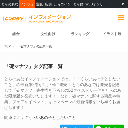
とらのあな
インフォ
通販
店舗
とらコイン
とら婚
WEBオンリー
▼
総合
女性向け
ランキング
イラスト展
TOP
「碇マナツ」の記事一覧
「碇マナツ」タグ記事一覧
とらのあなインフォメーションでは、「「くらいあの子としたい
こと」の最新第2巻が1月7日に発売！ とらのあなでは発売を記念
して「碇マナツ」先生描き下ろしのB2タペストリー付きとらのあ
な限定版を発売いたします！」など、碇マナツに関する商品や特
典、フェアやイベント、キャンペーンの最新情報をいち早くお届
けします！
関連タグ：
#くらいあの子としたいこと