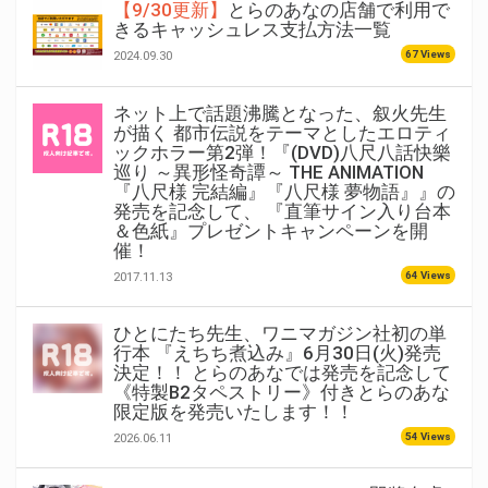
【9/30更新】
とらのあなの店舗で利用で
きるキャッシュレス支払方法一覧
67 Views
2024.09.30
ネット上で話題沸騰となった、叙火先生
が描く 都市伝説をテーマとしたエロティ
ックホラー第2弾！『(DVD)八尺八話快樂
巡り ～異形怪奇譚～ THE ANIMATION
『八尺様 完結編』『八尺様 夢物語』』の
発売を記念して、 『直筆サイン入り台本
＆色紙』プレゼントキャンペーンを開
催！
64 Views
2017.11.13
ひとにたち先生、ワニマガジン社初の単
行本 『えちち煮込み』6月30日(火)発売
決定！！ とらのあなでは発売を記念して
《特製B2タペストリー》付きとらのあな
限定版を発売いたします！！
54 Views
2026.06.11