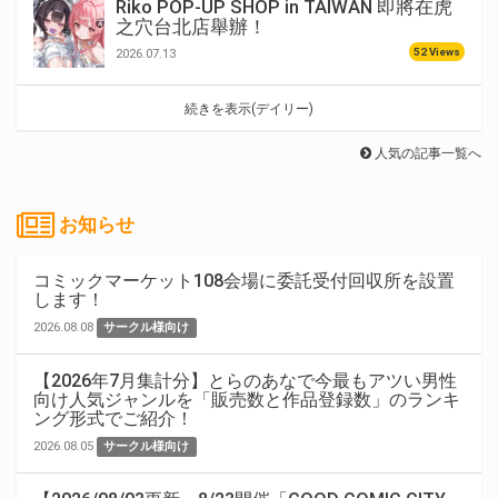
Riko POP-UP SHOP in TAIWAN 即將在虎
之穴台北店舉辦！
52 Views
2026.07.13
続きを表示(デイリー)
人気の記事一覧へ
お知らせ
コミックマーケット108会場に委託受付回収所を設置
します！
2026.08.08
サークル様向け
【2026年7月集計分】とらのあなで今最もアツい男性
向け人気ジャンルを「販売数と作品登録数」のランキ
ング形式でご紹介！
2026.08.05
サークル様向け