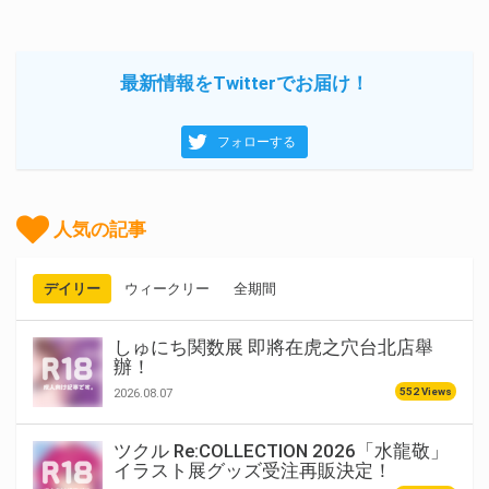
最新情報をTwitterでお届け！
フォローする
人気の記事
デイリー
ウィークリー
全期間
しゅにち関数展 即將在虎之穴台北店舉
辦！
552 Views
2026.08.07
ツクル Re:COLLECTION 2026「水龍敬」
イラスト展グッズ受注再販決定！