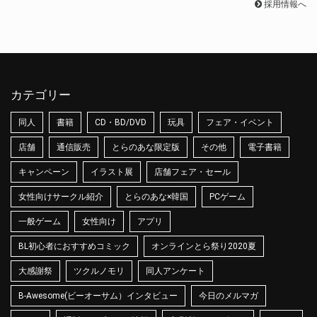
採用情報へ
カテゴリー
同人
書籍
CD・BD/DVD
玩具
フェア・イベント
店舗
通信販売
とらのあな限定版
その他
電子書籍
キャンペーン
イラスト展
店舗フェア・セール
女性向けサークル紹介
とらのあな×韓国
PCゲーム
一般ゲーム
女性向け
アプリ
BL初心者におすすめコミック
オンラインとら祭り2020夏
大感謝祭
ツクルノモリ
同人アンケート
B-Awesome(ビーオーサム）インタビュー
今日のメルマガ