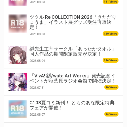
481 Views
2026.08.03
ツクル Re:COLLECTION 2026「きただり
ょうま」イラスト展グッズ受注再販決
定！
130 Views
2026.08.03
緜先生主宰サークル「あったかタオル」
同人作品の期間限定販売が決定！
114 Views
2026.08.04
『VivA! 緜/wata Art Works』発売記念イ
ベントが秋葉原ラジオ会館で開催決定！
96 Views
2026.07.31
C108夏コミ新刊！ とらのあな限定特典
フェアが開催！
94 Views
2026.08.07