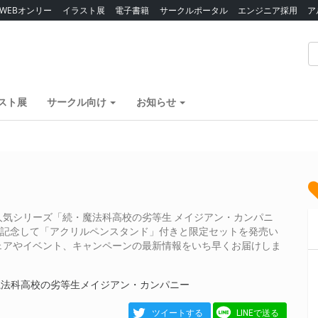
WEBオンリー
イラスト展
電子書籍
サークルポータル
エンジニア採用
ア
スト展
サークル向け
お知らせ
気シリーズ「続・魔法科高校の劣等生 メイジアン・カンパニ
を記念して「アクリルペンスタンド」付きと限定セットを発売い
ェアやイベント、キャンペーンの最新情報をいち早くお届けしま
魔法科高校の劣等生メイジアン・カンパニー
ツイートする
LINEで送る