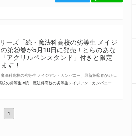
リーズ「続・魔法科高校の劣等生 メイジ
の第⑧巻が5月10日に発売！とらのあな
て「アクリルペンスタンド」付きと限定
します！
電撃文庫の大人気シリーズ「続・魔法科高校の劣等生 メイジアン・カンパニー」最新第⑧巻が5月10日（金）に発売 とらのあなでは発売を記念して「アクリルペンスタンド」付き限定セットを発売いたします。 限定セットは数量限定となりますので、是非お早めにお求めください！
高校の劣等生
#続・魔法科高校の劣等生メイジアン・カンパニー
1