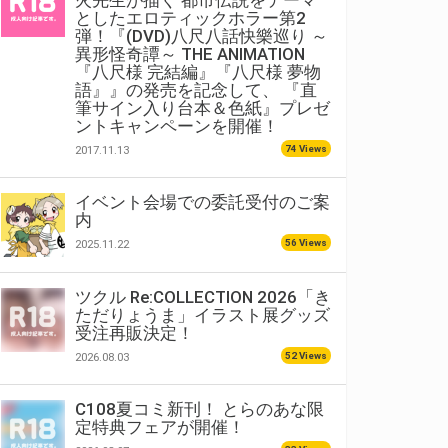
火先生が描く 都市伝説をテーマ
としたエロティックホラー第2
弾！『(DVD)八尺八話快樂巡り ～
異形怪奇譚～ THE ANIMATION
『八尺様 完結編』『八尺様 夢物
語』』の発売を記念して、 『直
筆サイン入り台本＆色紙』プレゼ
ントキャンペーンを開催！
74 Views
2017.11.13
イベント会場での委託受付のご案
内
56 Views
2025.11.22
ツクル Re:COLLECTION 2026「き
ただりょうま」イラスト展グッズ
受注再販決定！
52 Views
2026.08.03
C108夏コミ新刊！ とらのあな限
定特典フェアが開催！