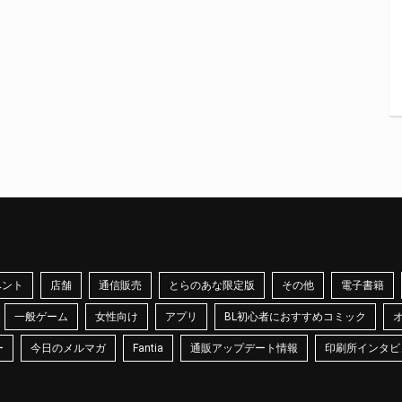
ベント
店舗
通信販売
とらのあな限定版
その他
電子書籍
一般ゲーム
女性向け
アプリ
BL初心者におすすめコミック
ー
今日のメルマガ
Fantia
通販アップデート情報
印刷所インタビ