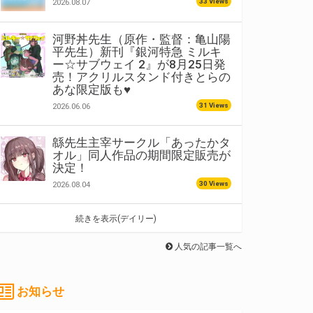
33 Views
2026.08.07
河野丼先生（原作・監督：亀山陽
平先生）新刊『銀河特急 ミルキ
ー☆サブウェイ 2』が8月25日発
売！アクリルスタンド付きとらの
あな限定版も♥
31 Views
2026.06.06
緜先生主宰サークル「あったかタ
オル」同人作品の期間限定販売が
決定！
30 Views
2026.08.04
続きを表示(デイリー)
人気の記事一覧へ
お知らせ