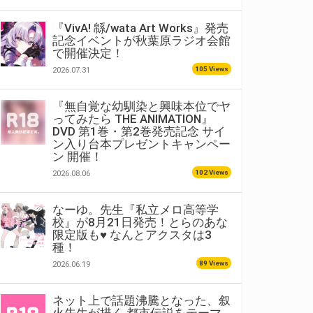
『VivA! 緜/wata Art Works』発売
記念イベントが秋葉原ラジオ会館
で開催決定！
105 Views
2026.07.31
『無自覚な幼馴染と興味本位でヤ
ってみたら THE ANIMATION』
DVD 第1巻・第2巻発売記念 サイ
ン入り台本プレゼントキャンペー
ン 開催！
102 Views
2026.08.06
なーゆ。先生『私立メロ高等学
校』が8月21日発売！とらのあな
限定版も♥ なんとアクスタは3
種！
89 Views
2026.06.19
ネット上で話題沸騰となった、叙