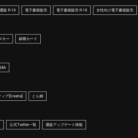
販 R-18
電子書籍販売
電子書籍販売 R-18
女性向け電子書籍販売
マネー
銀聯カード
Q&A
ア[Creatia]
とら婚
☆
公式Twitter一覧
通販アップデート情報