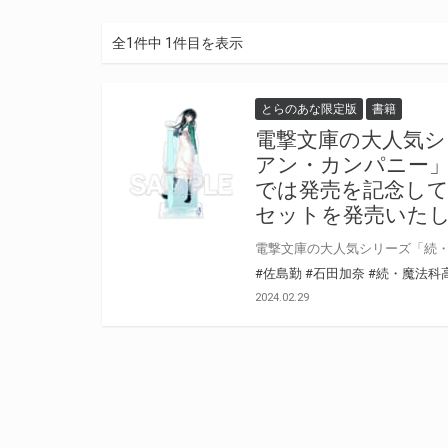
全1件中 1件目を表示
とらのあな限定版
書籍
電撃文庫の大人気シ
アン・カンパニー」
では発売を記念し
セットを発売いた
#佐島勤
#石田加奈
#続・魔法科
2024.02.29