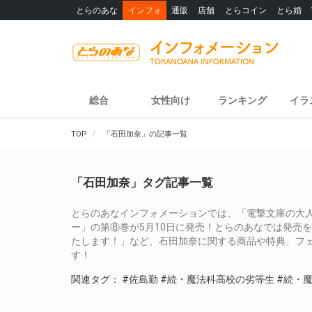
とらのあな
インフォ
通販
店舗
とらコイン
とら婚
総合
女性向け
ランキング
イラ
TOP
「石田加奈」の記事一覧
「石田加奈」タグ記事一覧
とらのあなインフォメーションでは、「電撃文庫の大人
ー」の第⑧巻が5月10日に発売！とらのあなでは発売
たします！」など、石田加奈に関する商品や特典、フ
す！
関連タグ：
#佐島勤
#続・魔法科高校の劣等生
#続・