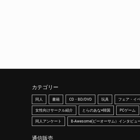
カテゴリー
同人
書籍
CD・BD/DVD
玩具
フェア・イ
女性向けサークル紹介
とらのあな×韓国
PCゲーム
同人アンケート
B-Awesome(ビーオーサム）インタビュ
通信販売