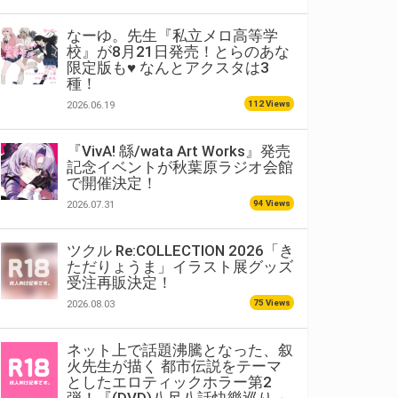
なーゆ。先生『私立メロ高等学
校』が8月21日発売！とらのあな
限定版も♥ なんとアクスタは3
種！
112 Views
2026.06.19
『VivA! 緜/wata Art Works』発売
記念イベントが秋葉原ラジオ会館
で開催決定！
94 Views
2026.07.31
ツクル Re:COLLECTION 2026「き
ただりょうま」イラスト展グッズ
受注再販決定！
75 Views
2026.08.03
ネット上で話題沸騰となった、叙
火先生が描く 都市伝説をテーマ
としたエロティックホラー第2