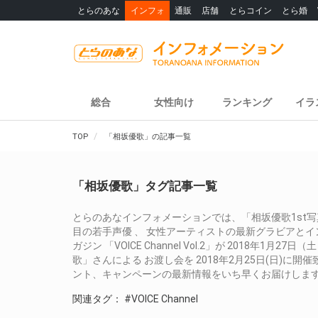
とらのあな
インフォ
通販
店舗
とらコイン
とら婚
総合
女性向け
ランキング
イラ
TOP
「相坂優歌」の記事一覧
「相坂優歌」タグ記事一覧
とらのあなインフォメーションでは、「相坂優歌1st写
目の若手声優 、 女性アーティストの最新グラビアと
ガジン 「VOICE Channel Vol.2」が 2018
歌」さんによる お渡し会を 2018年2月25日(日)
ント、キャンペーンの最新情報をいち早くお届けしま
関連タグ：
#VOICE Channel