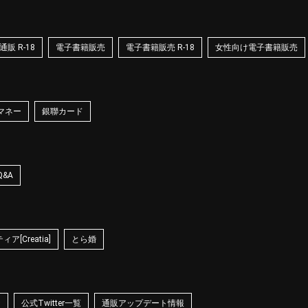
販 R-18
電子書籍販売
電子書籍販売 R-18
女性向け電子書籍販売
マネー
銀聯カード
Q&A
ア[Creatia]
とら婚
☆
公式Twitter一覧
通販アップデート情報