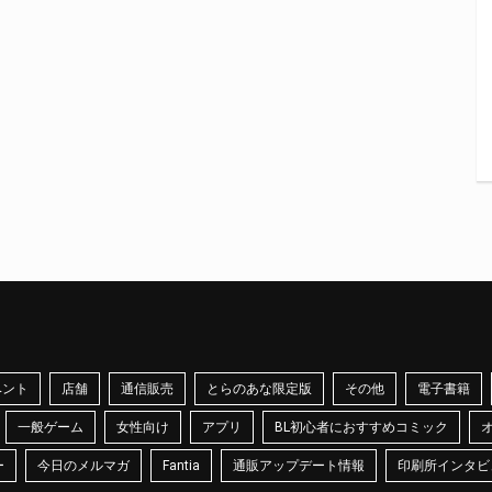
ベント
店舗
通信販売
とらのあな限定版
その他
電子書籍
一般ゲーム
女性向け
アプリ
BL初心者におすすめコミック
ー
今日のメルマガ
Fantia
通販アップデート情報
印刷所インタビ