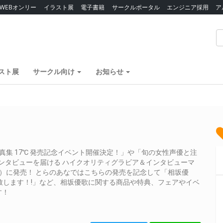
WEBオンリー
イラスト展
電子書籍
サークルポータル
エンジニア採用
ア
スト展
サークル向け
お知らせ
真集 17℃ 発売記念イベント開催決定！」や「旬の女性声優と注
インタビューを届ける ハイクオリティグラビア＆インタビューマ
年1月27日（土）に発売！ とらのあなではこちらの発売を記念して「相坂優
に開催致します！!」など、相坂優歌に関する商品や特典、フェアやイベ
す！