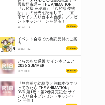
弾！『(DVD)八尺八話快樂巡り ～
異形怪奇譚～ THE ANIMATION
『八尺様 完結編』『八尺様 夢物
語』』の発売を記念して、 『直
筆サイン入り台本＆色紙』プレゼ
ントキャンペーンを開催！
69 Views
2017.11.13
イベント会場での委託受付のご案
内
63 Views
2025.11.22
とらのあな通販 サイン本フェア
2026 SUMMER
59 Views
2026.08.03
『無自覚な幼馴染と興味本位でヤ
ってみたら THE ANIMATION』
DVD 第1巻・第2巻発売記念 サイ
ン入り台本プレゼントキャンペー
ン 開催！