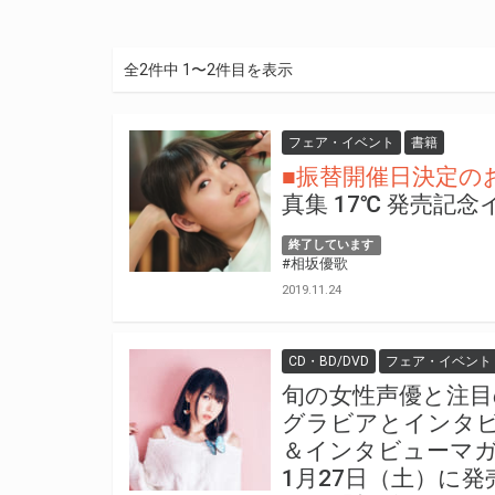
全2件中 1〜2件目を表示
フェア・イベント
書籍
■振替開催日決定のお
真集 17℃ 発売記
終了しています
#相坂優歌
2019.11.24
CD・BD/DVD
フェア・イベント
旬の女性声優と注目
グラビアとインタビ
＆インタビューマガジン 「
1月27日（土）に