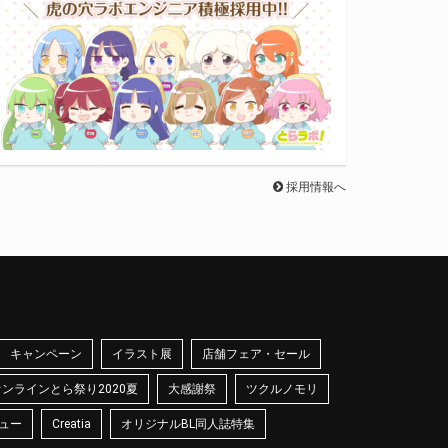
採用情報へ
キャンペーン
イラスト展
店舗フェア・セール
オンラインとら祭り2020夏
大感謝祭
ツクルノモリ
ュー
Creatia
オリジナルBL同人誌特集