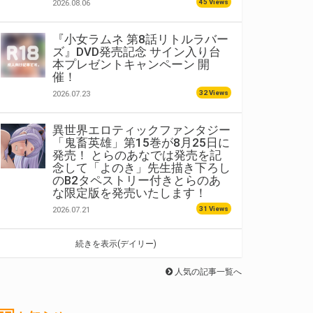
45 Views
2026.08.06
『小女ラムネ 第8話リトルラバー
ズ』DVD発売記念 サイン入り台
本プレゼントキャンペーン 開
催！
32 Views
2026.07.23
異世界エロティックファンタジー
「鬼畜英雄」第15巻が8月25日に
発売！ とらのあなでは発売を記
念して「よのき」先生描き下ろし
のB2タペストリー付きとらのあ
な限定版を発売いたします！
31 Views
2026.07.21
続きを表示(デイリー)
人気の記事一覧へ