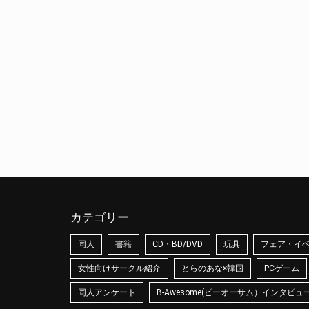
カテゴリー
同人
書籍
CD・BD/DVD
玩具
フェア・イ
女性向けサークル紹介
とらのあな×韓国
PCゲーム
同人アンケート
B-Awesome(ビーオーサム）インタビュ