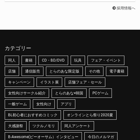
採用情報へ
カテゴリー
同人
書籍
CD・BD/DVD
玩具
フェア・イベント
店舗
通信販売
とらのあな限定版
その他
電子書籍
キャンペーン
イラスト展
店舗フェア・セール
女性向けサークル紹介
とらのあな×韓国
PCゲーム
一般ゲーム
女性向け
アプリ
BL初心者におすすめコミック
オンラインとら祭り2020夏
大感謝祭
ツクルノモリ
同人アンケート
B-Awesome(ビーオーサム）インタビュー
今日のメルマガ