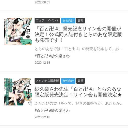
2022.08.01
フェア・イベント
女性向け
書籍
「百と卍 4」発売記念サイン会の開催が
決定！公式同人誌付きとらのあな限定版
も発売です！
とらのあなでは「百と卍 4」の発売を記念して、紗久楽さわ先生のサイン会を開催致します！ 「百と卍 3」発売時に開催されたディスプレイコンテスト時の、最優秀賞受賞店舗にて4巻発売時にサイン会開催！の公約実現です！ 紗久楽さわ先生に直接サインを頂ける貴重な機会♡ぜひ奮ってご応募くださいませ☆ とらのあな限定版ページはこちら！ ※最大限本イベントを開催するために対策等を行いますが、自治体からの要請や緊急事態宣言が発令された場合、本イベントを延期・中止させて頂く可能性がございますのであらかじめご了承下さい。
#百と卍
#紗久楽さわ
2020.12.18
とらのあな限定版
女性向け
書籍
紗久楽さわ先生『百と卍 4』とらのあな
限定版発売決定！サイン会も開催決定★
ふたたびの契りをへて、好きの気持ちが、あたたかく身も心も満たす小春日和。 百樹には、云わねばならないことがあった。 卍にも、過去としっかり向き合ってほしいから…。 火消し四天王たちの絆、千と兆のいびつな繋がり、 そして、絶世の美少年陰間・十五夜の生き様を描き出した番外編も収録。 大人気お江戸BLの最新刊が登場！ とらのあなでは刊行を記念して公式同人誌付きとらのあな限定版を発売致します！ 公式同人誌は紗久楽さわ先生の描き下ろし漫画ほか、もりだくさんの内容♡ まさかの現、パロ…！？ 各店・通販にて予約開始！とらのあな限定版は数量限定生産となりますので、お早めにご予約下さい！ さらに紗久楽さわ先生サイン会も開催決定！ 詳細はこちら！
#百と卍
#紗久楽さわ
2020.12.18