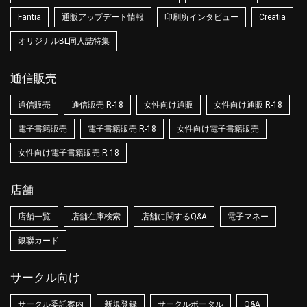
Fantia
通販アップデート情報
印刷所インタビュー
Creatia
オリジナルBL同人誌特集
通信販売
通信販売
通信販売 R-18
女性向け通販
女性向け通販 R-18
電子書籍販売
電子書籍販売 R-18
女性向け電子書籍販売
女性向け電子書籍販売 R-18
店舗
店舗一覧
店舗在庫検索
店舗に関するQ&A
電子マネー
銀聯カード
サークル向け
サークル委託案内
新規登録
サークルポータル
Q&A