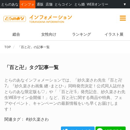
とらのあな
インフォ
通販
店舗
とらコイン
とら婚
WEBオンリー
▼
総合
女性向け
ランキング
イラスト展
TOP
「百と卍」の記事一覧
「百と卍」タグ記事一覧
とらのあなインフォメーションでは、「紗久楽さわ先生『百と卍
7』『紗久楽さわ画集 纏 -まとひ-』同時発売決定！公式同人誌付き
とらのあな限定版も♡」や「「百と卍 5」発売記念、紗久楽さわ先
生WEBサイン会開催！」など、百と卍に関する商品や特典、フェ
アやイベント、キャンペーンの最新情報をいち早くお届けしま
す！
関連タグ：
#紗久楽さわ