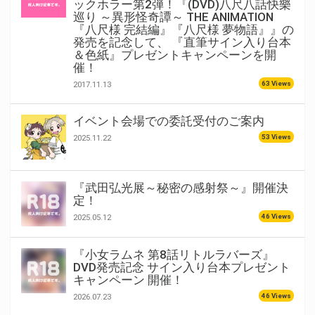
ックホラー第2弾！『(DVD)八尺八話快樂
巡り ～異形怪奇譚～ THE ANIMATION
『八尺様 完結編』『八尺様 夢物語』』の
発売を記念して、 『直筆サイン入り台本
＆色紙』プレゼントキャンペーンを開
催！
63 Views
2017.11.13
イベント会場での委託受付のご案内
53 Views
2025.11.22
『武田弘光展～秘密の感射祭～』開催決
定！
46 Views
2025.05.12
『小女ラムネ 第8話リトルラバーズ』
DVD発売記念 サイン入り台本プレゼント
キャンペーン 開催！
46 Views
2026.07.23