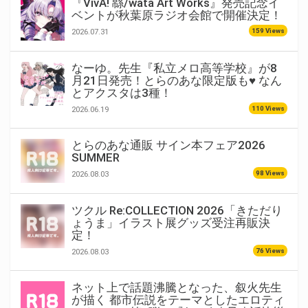
『VivA! 緜/wata Art Works』発売記念イ
ベントが秋葉原ラジオ会館で開催決定！
159 Views
2026.07.31
なーゆ。先生『私立メロ高等学校』が8
月21日発売！とらのあな限定版も♥ なん
とアクスタは3種！
110 Views
2026.06.19
とらのあな通販 サイン本フェア2026
SUMMER
98 Views
2026.08.03
ツクル Re:COLLECTION 2026「きただり
ょうま」イラスト展グッズ受注再販決
定！
76 Views
2026.08.03
ネット上で話題沸騰となった、叙火先生
が描く 都市伝説をテーマとしたエロティ