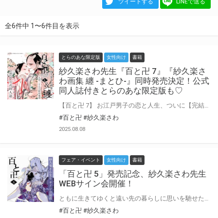
ツイートする
LINEで送る
全6件中 1〜6件目を表示
とらのあな限定版
女性向け
書籍
紗久楽さわ先生『百と卍 7』『紗久楽さ
わ画集 纏 -まとひ-』同時発売決定！公式
同人誌付きとらのあな限定版も♡
【百と卍 7】 お江戸男子の恋と人生、ついに【完結】! 百樹と卍の馴れ初めから、今へと繋がる最終巻。 せまい長屋をはなれ、ふたりだけの二階家で暮らしはじめた雪花咲く頃。 生まれてはじめて風邪を引いた卍は、熱に浮かされながら”あの夏の日”を思い出していた。 それは雨の日で、虹が出た日でもある、あの駒形堂での出逢い。 まだ初々しくて、触れ合えもしない百樹と卍の今日に繋がる恋物語──。 ふたりの”未来”が垣間見える、必読の描き下ろし8pも収録! 【紗久楽さわ画集 纏 −まとひ−】 [宵の艶から、日常の彩まで──] 紗久楽さわ、待望の初画集! シリーズ累計60万部の江戸BL漫画[百と卍]、連載10年ぶんイラストを、初期から最新まで100点以上にわたり大収録! 紙版は金の箔押しを施した特別仕様のカバーが美しい1冊。 美麗なるお江戸男子たちの世界に没入させられる、珠玉の作品集。 【収録イラスト】 カバー、雑誌表紙、特典、販促物、グッズ、SNS投稿イラスト etc. 巻末には著者によるイラストコメント付き。 紗久楽さわ先生『百と卍 7』『紗久楽さわ画集 纏 -まとひ-』が同時発売決定！ とらのあなでは刊行を記念して公式同人誌付きとらのあな限定版を発売致します♡ 池袋店・通販にて予約開始！ とらのあな限定版は数量限定生産となりますので、お早めにご予約下さい！
#百と卍
#紗久楽さわ
2025.08.08
フェア・イベント
女性向け
書籍
「百と卍 5」発売記念、紗久楽さわ先生
WEBサイン会開催！
ともに生きてゆくと遠い先の暮らしに思いを馳せた、風冴ゆる季節。 かつての心友・綱には未だ真実を告げられずにいる。 己の怯えた心と決別し、もう百樹を泣かせまいと誓った卍は 幼き日、息の詰まる思いをした実家へと向かう。 凍てつくような視線の父・祭と在りし日に焦がれた叔父・祝を前に”万次”が語る、けじめとはーーー？ いつか叶える「夢」のために。 未来へ踏みだす第五巻！ 紗久楽さわ先生新刊『百と卍 5』が8月25日発売決定！ とらのあなでは発売を記念して、紗久楽さわ先生のWEBサイン会の開催が決定致しました！ この貴重な機会、皆様ぜひ奮ってご応募くださいませ☆
#百と卍
#紗久楽さわ