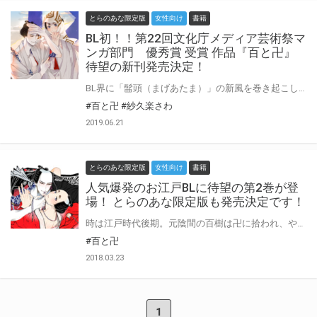
とらのあな限定版
女性向け
書籍
BL初！！第22回文化庁メディア芸術祭マ
ンガ部門 優秀賞 受賞 作品『百と卍』
待望の新刊発売決定！
BL界に「髷頭（まげあたま）」の新風を巻き起こし、江戸時代BLの金字塔となった紗久楽さわ先生の『百と卍』が、待望の第3巻発売！。 気障で流し目が色気たっぷりな元火消しの卍と、むちむちのお尻にくるくる変わる表情が愛らしい元陰間の百樹。義兄弟の契りを交わしたふたりは、今日も狭い長屋で穏やかで愛おしい日々をおくっていた。 そんなある日、陰間時代の同僚・十六夜と偶然に再会した百樹はそこで「今でも囲われていることに変わりない」と言われたことが、ずっと胸につかえて…？ 百樹の新たな出会いと成長を見守る最新刊！ とらのあなでは発売を記念して、和本風小冊子&ミニがまぐちポーチ付きのとらのあな限定版を発売致します！ 和本風小冊子には先生のマル秘勉強ノートや素描スケッチも掲載されちゃいます♡ 描き下ろし漫画も収録した、大満足の16P！ とらのあな各店・通販にて予約開始。 とらのあな限定版は数量限定生産となりますので、お早めにご予約下さい♪
#百と卍
#紗久楽さわ
2019.06.21
とらのあな限定版
女性向け
書籍
人気爆発のお江戸BLに待望の第2巻が登
場！ とらのあな限定版も発売決定です！
時は江戸時代後期。元陰間の百樹は卍に拾われ、やがて二人は恋仲になった。 狭い長屋で仲睦まじく暮らす二人だったが、互いの過去は語らないまま。 それでも今の愛おしい時間を大切に過ごしていたが、あるとき卍の過去を知る男・千が現れる。 千は卍の火消し時代の相棒だったというが、どうやら卍とは身体の関係があったようで……？ 元火消しの伊達男・卍の痛烈な過去が明らかになる、大人気お江戸BL、注目の第2巻！ とらのあなでは発売を記念して、和本風小冊子&きぃほるだぁ付きのとらのあな限定版を発売致します！ 和本風小冊子には先生のマル秘勉強ノートやネームも掲載されちゃいます♡ 描き下ろしも収録し、大ボリュームの32P！さらに、きぃほるだぁはキュートな描き下ろしミニキャラ！ とらのあな各店・通販にて二次予約を開始致しました。 二次生産分は5月20日頃入荷予定。5月6日までにご予約いただいたけば確実に手に入ります！ 5月6日以降になりますと手に入らなくなる可能性もございますので、お早めにご予約下さい♪
#百と卍
2018.03.23
1