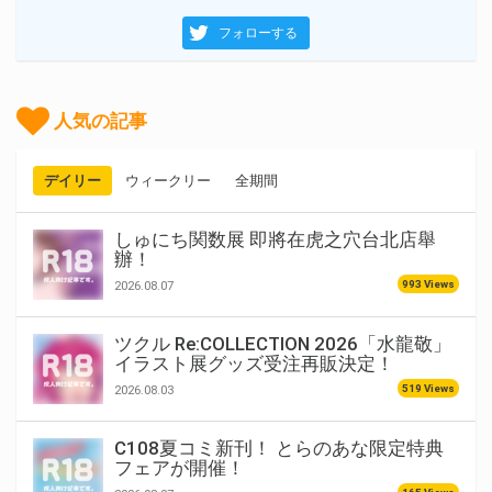
フォローする
人気の記事
デイリー
ウィークリー
全期間
しゅにち関数展 即將在虎之穴台北店舉
辦！
993 Views
2026.08.07
ツクル Re:COLLECTION 2026「水龍敬」
イラスト展グッズ受注再販決定！
519 Views
2026.08.03
C108夏コミ新刊！ とらのあな限定特典
フェアが開催！