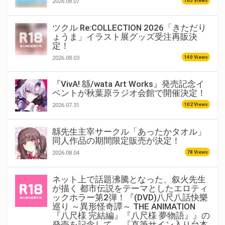
165 Views
2026.08.07
ツクル Re:COLLECTION 2026「きただり
ょうま」イラスト展グッズ受注再販決
定！
140 Views
2026.08.03
『VivA! 緜/wata Art Works』発売記念イ
ベントが秋葉原ラジオ会館で開催決定！
102 Views
2026.07.31
緜先生主宰サークル「あったかタオル」
同人作品の期間限定販売が決定！
78 Views
2026.08.04
ネット上で話題沸騰となった、叙火先生
が描く 都市伝説をテーマとしたエロティ
ックホラー第2弾！『(DVD)八尺八話快樂
巡り ～異形怪奇譚～ THE ANIMATION
『八尺様 完結編』『八尺様 夢物語』』の
発売を記念して、 『直筆サイン入り台本