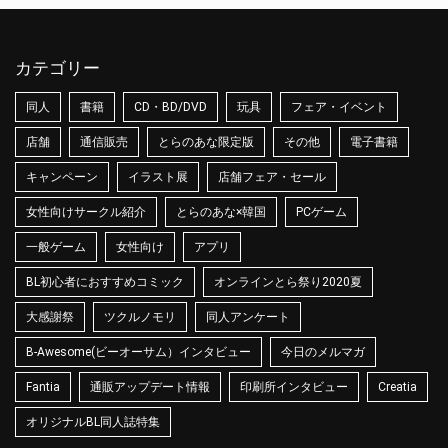
カテゴリー
同人
書籍
CD・BD/DVD
玩具
フェア・イベント
店舗
通信販売
とらのあな限定版
その他
電子書籍
キャンペーン
イラスト展
店舗フェア・セール
女性向けサークル紹介
とらのあな×韓国
PCゲーム
一般ゲーム
女性向け
アプリ
BL初心者におすすめコミック
オンラインとら祭り2020夏
大感謝祭
ツクルノモリ
同人アンケート
B-Awesome(ビーオーサム）インタビュー
今日のメルマガ
Fantia
通販アップデート情報
印刷所インタビュー
Creatia
オリジナルBL同人誌特集