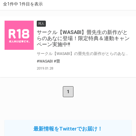
全1件中 1件目を表示
同人
サークル【WASABI】畳先生の新作がと
らのあなに登場！限定特典＆連動キャン
ペーン実施中!!
サークル【WASABI】の畳先生の新作がとらのあなに登場！ 作品「トランプルキシダン」に加え、今まで畳先生が書かれたイラストを集めた「イラスト集」も今春発売決定！ 「トランプルキシダン」には、とらのあな限定特典として、描き下ろしイラストでデザインされたクリアファイルと ランダムで付いてくるキャラクターカードが無償特典として付いてきます！ そして今春発売予定の「イラスト集」には、こちらもとらのあな限定特典として 同じく描き下ろしイラストでデザインされたクリアポスターが無償特典として予定されています。 しかも、さらにとらのあなでは【2作品の連動購入フェア】を実施します！ 両方を購入された方には、イラストの収録された小冊子を無償特典としてプレゼント！ 更に、両方購入されたお客様だけが購入可能なB2タペストリーもご用意！
#WASABI
#畳
2019.01.28
1
最新情報をTwitterでお届け！