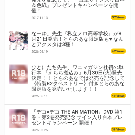
＆色紙』プレゼントキャンペーンを開
催！
57 Views
2017.11.13
なーゆ。先生『私立メロ高等学校』が8
月21日発売！とらのあな限定版も♥ なん
とアクスタは3種！
42 Views
2026.06.19
ひとにたち先生、ワニマガジン社初の単
行本 『えちち煮込み』6月30日(火)発売
決定！！ とらのあなでは発売を記念して
《特製B2タペストリー》付きとらのあな
限定版を発売いたします！！
40 Views
2026.06.11
『デコ×デコ THE ANIMATION』DVD 第1
巻・第2巻発売記念 サイン入り台本プレ
ゼントキャンペーン 開催！
38 Views
2026.05.25