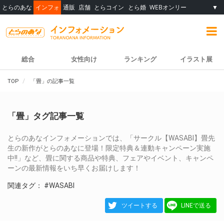
とらのあな
インフォ
通販
店舗
とらコイン
とら婚
WEBオンリー
▼
総合
女性向け
ランキング
イラスト展
TOP
「畳」の記事一覧
「畳」タグ記事一覧
とらのあなインフォメーションでは、「サークル【WASABI】畳先
生の新作がとらのあなに登場！限定特典＆連動キャンペーン実施
中!!」など、畳に関する商品や特典、フェアやイベント、キャンペ
ーンの最新情報をいち早くお届けします！
関連タグ：
#WASABI
ツイートする
LINEで送る