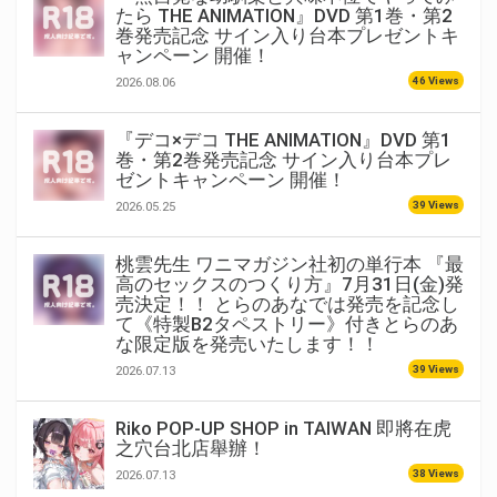
たら THE ANIMATION』DVD 第1巻・第2
巻発売記念 サイン入り台本プレゼントキ
ャンペーン 開催！
46 Views
2026.08.06
『デコ×デコ THE ANIMATION』DVD 第1
巻・第2巻発売記念 サイン入り台本プレ
ゼントキャンペーン 開催！
39 Views
2026.05.25
桃雲先生 ワニマガジン社初の単行本 『最
高のセックスのつくり方』7月31日(金)発
売決定！！ とらのあなでは発売を記念し
て《特製B2タペストリー》付きとらのあ
な限定版を発売いたします！！
39 Views
2026.07.13
Riko POP-UP SHOP in TAIWAN 即將在虎
之穴台北店舉辦！
38 Views
2026.07.13