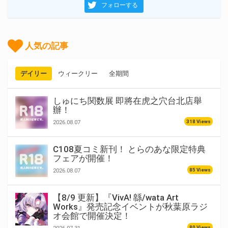
フォローする
人気の記事
デイリー
ウィークリー
全期間
しゅにち関数展 即將在虎之穴台北店舉
辦！
318 Views
2026.08.07
C108夏コミ新刊！ とらのあな限定特典
フェアが開催！
85 Views
2026.08.07
【8/9 更新】『VivA! 緜/wata Art
Works』発売記念イベントが秋葉原ラジ
オ会館で開催決定！
80 Views