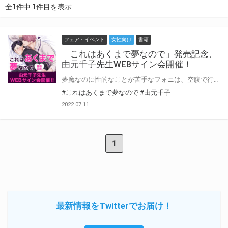
全1件中 1件目を表示
フェア・イベント
女性向け
書籍
「これはあくまで夢なので」発売記念、
由元千子先生WEBサイン会開催！
夢魔なのに性的なことが苦手なフォニは、空腹で行き倒れていたところをホストの晴心に拾われた。 その晩、食事(※精液)にありつくため夢に忍び込むがはじめての実食で上手くいくはずもなく、逆に晴心からやり方を教わる事態に…! 「きもちいいときはちゃんとそう言ってな？」 そうして始まった、“えっちなこと”に慣れるための同居生活は、甘い刺激とはじめての気持ちに満ちていて――!? 由元千子先生新刊『これはあくまで夢なので』が8月5日発売決定！ とらのあなでは発売を記念して、由元千子先生のWEBサイン会の開催が決定致しました！ この貴重な機会、皆様ぜひ奮ってご応募くださいませ☆
#これはあくまで夢なので
#由元千子
2022.07.11
1
最新情報をTwitterでお届け！