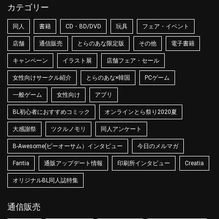
カテゴリー
同人
書籍
CD・BD/DVD
玩具
フェア・イベント
店舗
通信販売
とらのあな限定版
その他
電子書籍
キャンペーン
イラスト展
店舗フェア・セール
女性向けサークル紹介
とらのあな×韓国
PCゲーム
一般ゲーム
女性向け
アプリ
BL初心者におすすめコミック
オンラインとら祭り2020夏
大感謝祭
ツクルノモリ
同人アンケート
B-Awesome(ビーオーサム）インタビュー
今日のメルマガ
Fantia
通販アップデート情報
印刷所インタビュー
Creatia
オリジナルBL同人誌特集
通信販売