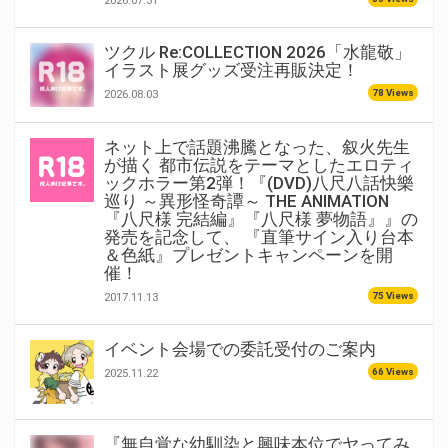
2026.07.31
ツクル Re:COLLECTION 2026「水龍敬」
イラスト展グッズ受注再販決定！
78 Views
2026.08.03
ネット上で話題沸騰となった、叙火先生
が描く 都市伝説をテーマとしたエロティ
ックホラー第2弾！『(DVD)八尺八話快樂
巡り ～異形怪奇譚～ THE ANIMATION
『八尺様 完結編』『八尺様 夢物語』』の
発売を記念して、 『直筆サイン入り台本
＆色紙』プレゼントキャンペーンを開
催！
75 Views
2017.11.13
イベント会場での委託受付のご案内
66 Views
2025.11.22
『無自覚な幼馴染と興味本位でヤってみ