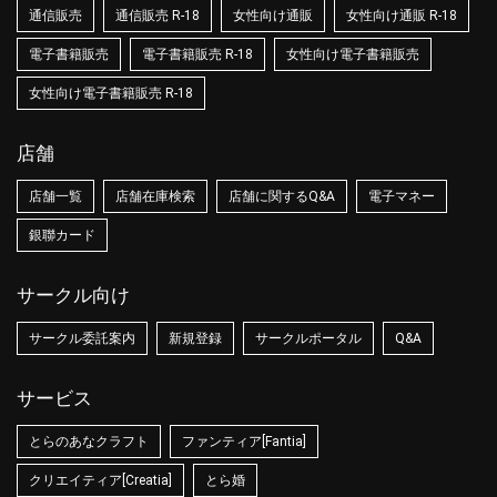
通信販売
通信販売 R-18
女性向け通販
女性向け通販 R-18
電子書籍販売
電子書籍販売 R-18
女性向け電子書籍販売
女性向け電子書籍販売 R-18
店舗
店舗一覧
店舗在庫検索
店舗に関するQ&A
電子マネー
銀聯カード
サークル向け
サークル委託案内
新規登録
サークルポータル
Q&A
サービス
とらのあなクラフト
ファンティア[Fantia]
クリエイティア[Creatia]
とら婚