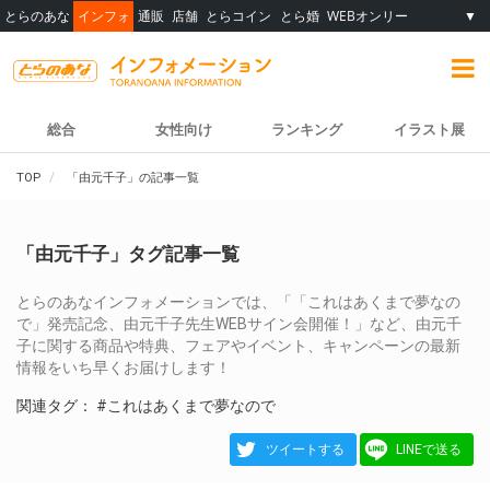
とらのあな
インフォ
通販
店舗
とらコイン
とら婚
WEBオンリー
▼
総合
女性向け
ランキング
イラスト展
TOP
「由元千子」の記事一覧
「由元千子」タグ記事一覧
とらのあなインフォメーションでは、「「これはあくまで夢なの
で」発売記念、由元千子先生WEBサイン会開催！」など、由元千
子に関する商品や特典、フェアやイベント、キャンペーンの最新
情報をいち早くお届けします！
関連タグ：
#これはあくまで夢なので
ツイートする
LINEで送る