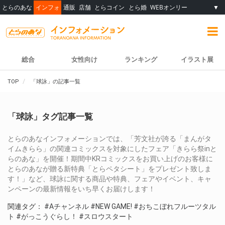
とらのあな
インフォ
通販
店舗
とらコイン
とら婚
WEBオンリー
▼
総合
女性向け
ランキング
イラスト展
TOP
「球詠」の記事一覧
「球詠」タグ記事一覧
とらのあなインフォメーションでは、「芳文社が誇る「まんがタ
イムきらら」の関連コミックスを対象にしたフェア「きらら祭inと
らのあな」を開催！期間中KRコミックスをお買い上げのお客様に
とらのあなが贈る新特典「とらペタシート」をプレゼント致しま
す！」など、球詠に関する商品や特典、フェアやイベント、キャ
ンペーンの最新情報をいち早くお届けします！
関連タグ：
#Aチャンネル
#NEW GAME!
#おちこぼれフルーツタル
ト
#がっこうぐらし！
#スロウスタート