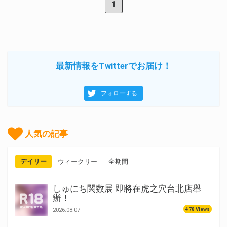
1
最新情報をTwitterでお届け！
フォローする
人気の記事
デイリー
ウィークリー
全期間
しゅにち関数展 即將在虎之穴台北店舉
辦！
478 Views
2026.08.07