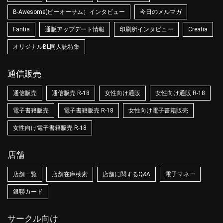
B-Awesome(ビーオーサム）インタビュー
今日のメルマガ
Fantia
通販アップデート情報
印刷所インタビュー
Creatia
オリジナルBL同人誌特集
通信販売
通信販売
通信販売 R-18
女性向け通販
女性向け通販 R-18
電子書籍販売
電子書籍販売 R-18
女性向け電子書籍販売
女性向け電子書籍販売 R-18
店舗
店舗一覧
店舗在庫検索
店舗に関するQ&A
電子マネー
銀聯カード
サークル向け