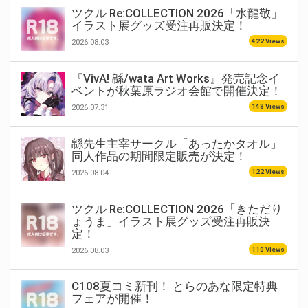
ツクル Re:COLLECTION 2026「水龍敬」
イラスト展グッズ受注再販決定！
422 Views
2026.08.03
『VivA! 緜/wata Art Works』発売記念イ
ベントが秋葉原ラジオ会館で開催決定！
148 Views
2026.07.31
緜先生主宰サークル「あったかタオル」
同人作品の期間限定販売が決定！
122 Views
2026.08.04
ツクル Re:COLLECTION 2026「きただり
ょうま」イラスト展グッズ受注再販決
定！
110 Views
2026.08.03
C108夏コミ新刊！ とらのあな限定特典
フェアが開催！