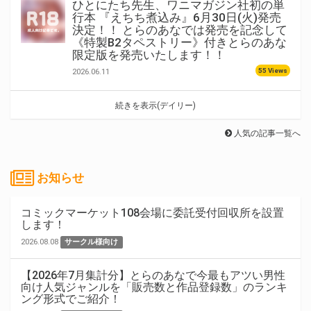
ひとにたち先生、ワニマガジン社初の単
行本 『えちち煮込み』6月30日(火)発売
決定！！ とらのあなでは発売を記念して
《特製B2タペストリー》付きとらのあな
限定版を発売いたします！！
55 Views
2026.06.11
続きを表示(デイリー)
人気の記事一覧へ
お知らせ
コミックマーケット108会場に委託受付回収所を設置
します！
2026.08.08
サークル様向け
【2026年7月集計分】とらのあなで今最もアツい男性
向け人気ジャンルを「販売数と作品登録数」のランキ
ング形式でご紹介！