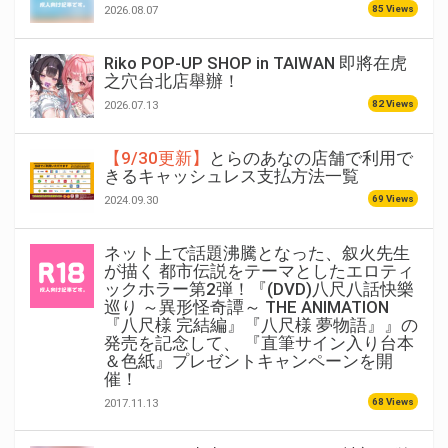
85 Views
2026.08.07
Riko POP-UP SHOP in TAIWAN 即將在虎
之穴台北店舉辦！
82 Views
2026.07.13
【9/30更新】
とらのあなの店舗で利用で
きるキャッシュレス支払方法一覧
69 Views
2024.09.30
ネット上で話題沸騰となった、叙火先生
が描く 都市伝説をテーマとしたエロティ
ックホラー第2弾！『(DVD)八尺八話快樂
巡り ～異形怪奇譚～ THE ANIMATION
『八尺様 完結編』『八尺様 夢物語』』の
発売を記念して、 『直筆サイン入り台本
＆色紙』プレゼントキャンペーンを開
催！
68 Views
2017.11.13