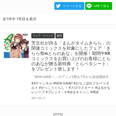
ツイートする
LINEで送る
全1件中 1件目を表示
フェア・イベント
書籍
芳文社が誇る「まんがタイムきらら」の
関連コミックスを対象にしたフェア「き
らら祭inとらのあな」を開催！期間中KR
コミックスをお買い上げのお客様にとら
のあなが贈る新特典「とらペタシート」
をプレゼント致します！
「NEW GAME！」のアニメ2期も7月から放送開始するなど、 芳文社の大人気レーベル“きらら”系作品は2017年も絶好調☆ そんな大人気作品を取り揃えた“きらら”レーベルを対象としたフェア「きらら祭」が 2012年以来開催決定！ 今回の特典はとらのあなが贈る新たな特典「とらペタシート」を9種ご用意！ この機会に気になっていた「KRコミックス」是非お買い求めください！
#Aチャンネル
#NEW GAME!
#おちこぼれフルーツタ
ルト
#がっこうぐらし！
#スロウスタート
#はるかな
レシーブ
#ブレンド・S
#ゆるキャン△
#球詠
2017.05.17