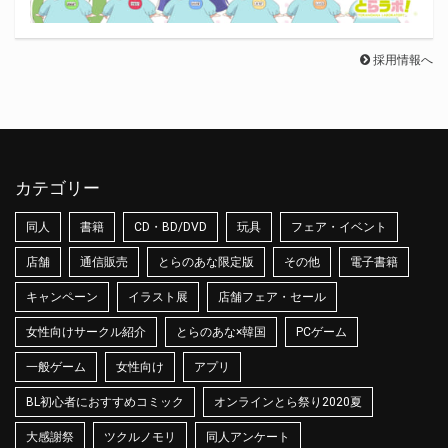
採用情報へ
カテゴリー
同人
書籍
CD・BD/DVD
玩具
フェア・イベント
店舗
通信販売
とらのあな限定版
その他
電子書籍
キャンペーン
イラスト展
店舗フェア・セール
女性向けサークル紹介
とらのあな×韓国
PCゲーム
一般ゲーム
女性向け
アプリ
BL初心者におすすめコミック
オンラインとら祭り2020夏
大感謝祭
ツクルノモリ
同人アンケート