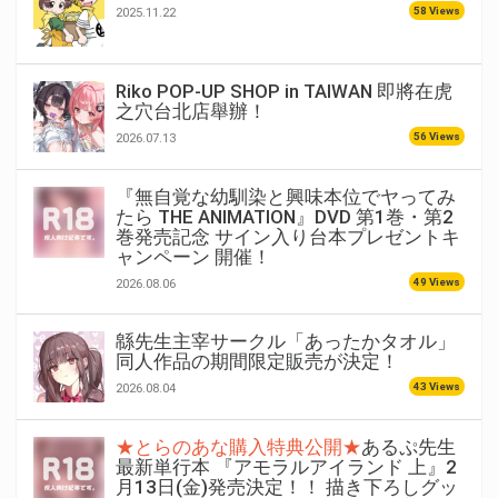
58 Views
2025.11.22
Riko POP-UP SHOP in TAIWAN 即將在虎
之穴台北店舉辦！
56 Views
2026.07.13
『無自覚な幼馴染と興味本位でヤってみ
たら THE ANIMATION』DVD 第1巻・第2
巻発売記念 サイン入り台本プレゼントキ
ャンペーン 開催！
49 Views
2026.08.06
緜先生主宰サークル「あったかタオル」
同人作品の期間限定販売が決定！
43 Views
2026.08.04
★とらのあな購入特典公開★
あるぷ先生
最新単行本 『アモラルアイランド 上』2
月13日(金)発売決定！！ 描き下ろしグッ