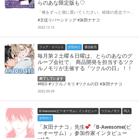
らのあな限定版も♡
「俺をずっと側に置いてください。睦様の意志でーー」 榊原財閥の跡取り・睦は、幼いころ犬に襲われ間一髪のところを要という青年に助けられる。 それをきっかけに要が住み込みのボディーガードになって10年。 睦は要に敬愛以上の想いを抱いていた。 そんな中、睦の大学入学を機に要が睦に触れてくるようになる。 要の真意がわからないまま、同級生・一馬との出会いにより二人の関係はさらに揺さぶられていき……!? クールな付き人 × ピュアな主人 灰田ナナコ先生による一歩踏み出せない二人の焦れキュン駆け引きロマンス『主従リバーシドッグ』が2月1日に上下巻同時発売♥ とらのあなでは刊行を記念して描き下ろし入り16P小冊子付きとらのあな限定版を発売致します！ とらのあな池袋店・通販にて予約開始！とらのあな限定版は数量限定生産となりますので、お早めにご予約下さい！
#主従リバーシドッグ
#灰田ナナコ
2022.12.15
フェア・イベント
女性向け
通信販売
毎月第２土曜＆日曜は、とらのあなのグ
ループ会社で、 商品開発を担当するツク
ルノモリが主催する『ツクルの日』！！
終了しています
#REO
#ツクルノモリ
#ツクルの日
#灰田ナナコ
2022.09.09
B-Awesome(ビーオーサム）インタビュー
ツクルノモリ
同人
女性向け
「灰田ナナコ」先生
『B-Awesome(ビ
ーオーサム）』参加作家インタビュー