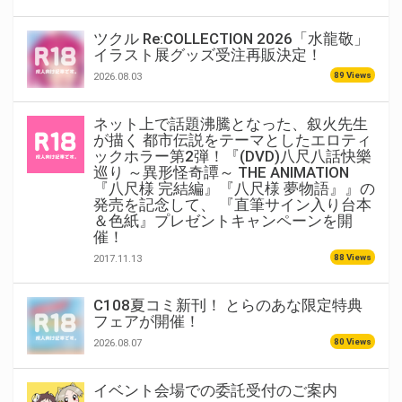
ツクル Re:COLLECTION 2026「水龍敬」
イラスト展グッズ受注再販決定！
89 Views
2026.08.03
ネット上で話題沸騰となった、叙火先生
が描く 都市伝説をテーマとしたエロティ
ックホラー第2弾！『(DVD)八尺八話快樂
巡り ～異形怪奇譚～ THE ANIMATION
『八尺様 完結編』『八尺様 夢物語』』の
発売を記念して、 『直筆サイン入り台本
＆色紙』プレゼントキャンペーンを開
催！
88 Views
2017.11.13
C108夏コミ新刊！ とらのあな限定特典
フェアが開催！
80 Views
2026.08.07
イベント会場での委託受付のご案内