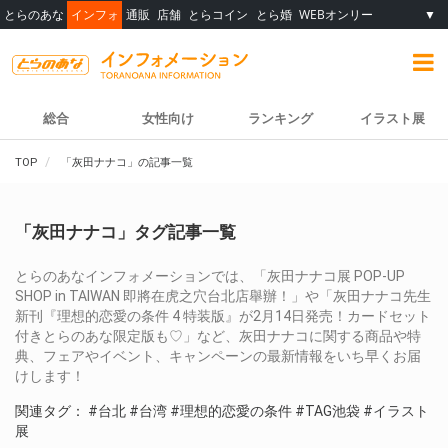
とらのあな
インフォ
通販
店舗
とらコイン
とら婚
WEBオンリー
▼
総合
女性向け
ランキング
イラスト展
TOP
「灰田ナナコ」の記事一覧
「灰田ナナコ」タグ記事一覧
とらのあなインフォメーションでは、「灰田ナナコ展 POP-UP
SHOP in TAIWAN 即將在虎之穴台北店舉辦！」や「灰田ナナコ先生
新刊『理想的恋愛の条件 4 特装版』が2月14日発売！カードセット
付きとらのあな限定版も♡」など、灰田ナナコに関する商品や特
典、フェアやイベント、キャンペーンの最新情報をいち早くお届
けします！
関連タグ：
#台北
#台湾
#理想的恋愛の条件
#TAG池袋
#イラスト
展