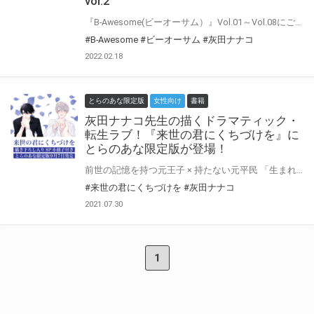
vol.2
『B-Awesome(ビーオーサム）』Vol.01～Vol.08にご参加いただいた作家の皆様に 「今回の作品について」や「普段の制作について」などインタビューにお答えいただきました♪ インタビューをお読みいただいた後に もう一度アンソロジーを読むとより楽しめること間違いなし！！
#B-Awesome
#ビーオーサム
#灰田ナナコ
2022.02.18
とらのあな限定版
女性向け
書籍
灰田ナナコ先生の描くドラマティック・
転生ラブ！『来世の君にくちづけを』に
とらのあな限定版が登場！
前世の記憶を持つ元王子 × 持たない元平民 「生まれ変わった君は まだ俺を、愛してくれていますかーー？」 大学生の広人には「前世」の記憶がある。 かつては王位を継ぐ身分であったこと。平民である男と深く愛し合っていたこと。 そしてあの日、二人の恋は無情にも引き裂かれてしまったこと…。 幼いころにその記憶を取り戻してから、現世でもずっと、最愛の人・ミカを探していた広人。 今度こそ、二人で幸せな日々をつかむと誓って。 やがて運命はふたたび二人を巡り合わせるが、再会したミカの生まれ変わり・洸には、前世の記憶がないままで……。 過去の罪と、焦がれる想いに溺れる転生BL！ とらのあなでは刊行を記念して灰田ナナコ先生の描き下ろし入り8P小冊子付きとらのあな限定版を発売致します♡ 各店・通販にて予約開始！ とらのあな限定版は数量限定生産となりますので、お早めにご予約下さい！
#来世の君にくちづけを
#灰田ナナコ
2021.07.30
1