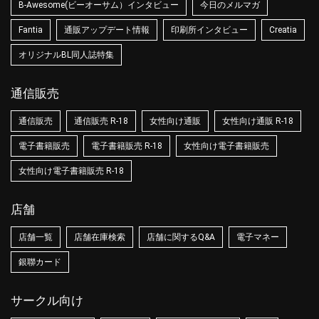
B-Awesome(ビーオーサム）インタビュー
今日のメルマガ
Fantia
通販アップデート情報
印刷所インタビュー
Creatia
オリジナルBL同人誌特集
通信販売
通信販売
通信販売 R-18
女性向け通販
女性向け通販 R-18
電子書籍販売
電子書籍販売 R-18
女性向け電子書籍販売
女性向け電子書籍販売 R-18
店舗
店舗一覧
店舗在庫検索
店舗に関するQ&A
電子マネー
銀聯カード
サークル向け