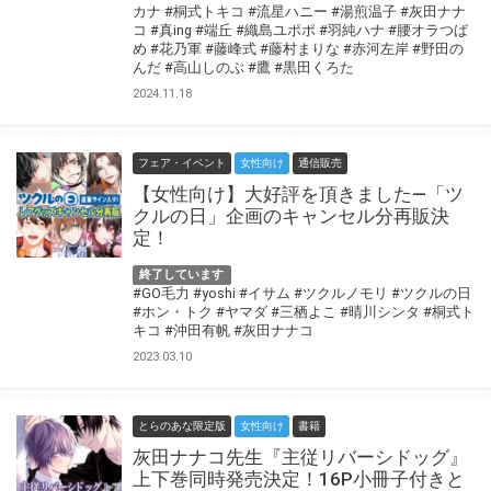
カナ
#桐式トキコ
#流星ハニー
#湯煎温子
#灰田ナナ
コ
#真ing
#端丘
#織島ユポポ
#羽純ハナ
#腰オラつば
め
#花乃軍
#藤峰式
#藤村まりな
#赤河左岸
#野田の
んだ
#高山しのぶ
#鷹
#黒田くろた
2024.11.18
フェア・イベント
女性向け
通信販売
【女性向け】大好評を頂きました―「ツ
クルの日」企画のキャンセル分再販決
定！
終了しています
#GO毛力
#yoshi
#イサム
#ツクルノモリ
#ツクルの日
#ホン・トク
#ヤマダ
#三栖よこ
#晴川シンタ
#桐式ト
キコ
#沖田有帆
#灰田ナナコ
2023.03.10
とらのあな限定版
女性向け
書籍
灰田ナナコ先生『主従リバーシドッグ』
上下巻同時発売決定！16P小冊子付きと