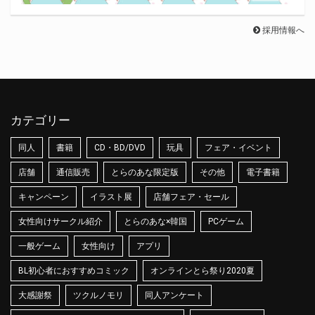
採用情報へ
カテゴリー
同人
書籍
CD・BD/DVD
玩具
フェア・イベント
店舗
通信販売
とらのあな限定版
その他
電子書籍
キャンペーン
イラスト展
店舗フェア・セール
女性向けサークル紹介
とらのあな×韓国
PCゲーム
一般ゲーム
女性向け
アプリ
BL初心者におすすめコミック
オンラインとら祭り2020夏
大感謝祭
ツクルノモリ
同人アンケート