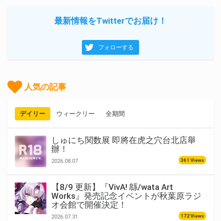
最新情報をTwitterでお届け！
フォローする
人気の記事
デイリー
ウィークリー
全期間
しゅにち関数展 即將在虎之穴台北店舉
辦！
361 Views
2026.08.07
【8/9 更新】『VivA! 緜/wata Art
Works』発売記念イベントが秋葉原ラジ
オ会館で開催決定！
172 Views
2026.07.31