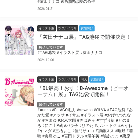
#灰田ナナコ
#理想的恋愛の条件
2026.01.21
イラスト展
ツクルノモリ
女性向け
『灰田ナナコ展』TAG池袋で開催決定！
終了しています
#TAG池袋
#イラスト展
#灰田ナナコ
2024.12.06
イラスト展
ツクルノモリ
同人
女性向け
『BL最高！おす！B-Awesome（ビーオ
ーサム）展』TAG池袋で開催！
終了しています
#Arinco
#BL
#GO毛力
#sawaco
#SILVA
#TAG池袋
#あ
がた愛
#アッサ
#イサム
#イラスト展
#おげれつたな
か
#おまゆ
#お米太郎
#さばみそ
#すずり街
#とのま
ろ
#にこ山P蔵
#バラ子
#ひのた
#ホン・トク
#めがね
#ヤマダ
#三栖よこ
#佳門サエコ
#加藤スス
#唯野
#喃
喃
#奏島ゆこ
#宮田トヲル
#尾羊英
#暁あまま
#栗原