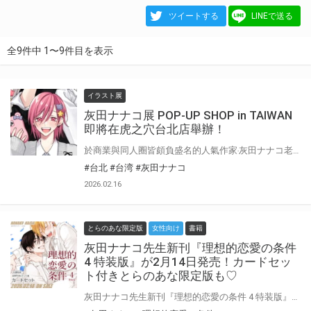
ツイートする
LINEで送る
全9件中 1〜9件目を表示
イラスト展
灰田ナナコ展 POP-UP SHOP in TAIWAN
即將在虎之穴台北店舉辦！
於商業與同人圈皆頗負盛名的人氣作家‧灰田ナナコ老師 其筆下BL原創作品的各式角色們齊聚一堂、夢幻共演！ 以精美限定周邊為主的快閃店‧灰田ナナコ展 POP-UP SHOP 即將降臨虎之穴台北店！
#台北
#台湾
#灰田ナナコ
2026.02.16
とらのあな限定版
女性向け
書籍
灰田ナナコ先生新刊『理想的恋愛の条件
4 特装版』が2月14日発売！カードセッ
ト付きとらのあな限定版も♡
灰田ナナコ先生新刊『理想的恋愛の条件 4 特装版』が、2月14日に発売決定！ とらのあなでは刊行を記念して証明写真&チェキ風カードセット付きとらのあな限定版を発売致します！ カードセットは灰田ナナコ先生描き下ろし♥ 池袋店・通販にて予約開始！とらのあな限定版は数量限定生産となりますので、お早めにご予約下さい！