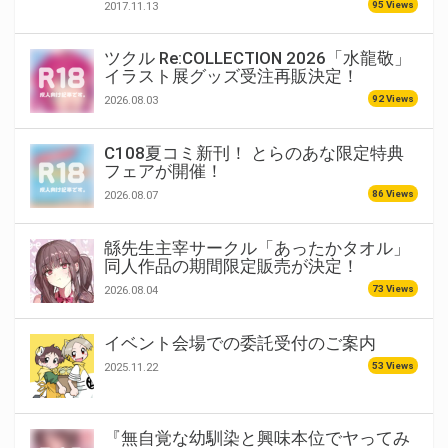
95 Views
2017.11.13
ツクル Re:COLLECTION 2026「水龍敬」
イラスト展グッズ受注再販決定！
92 Views
2026.08.03
C108夏コミ新刊！ とらのあな限定特典
フェアが開催！
86 Views
2026.08.07
緜先生主宰サークル「あったかタオル」
同人作品の期間限定販売が決定！
73 Views
2026.08.04
イベント会場での委託受付のご案内
53 Views
2025.11.22
『無自覚な幼馴染と興味本位でヤってみ