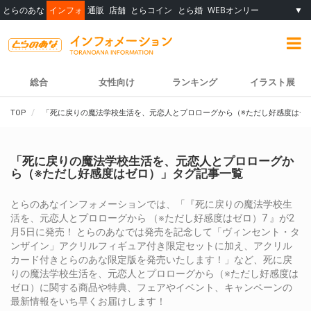
とらのあな
インフォ
通販
店舗
とらコイン
とら婚
WEBオンリー
▼
総合
女性向け
ランキング
イラスト展
TOP
「死に戻りの魔法学校生活を、元恋人とプロローグから（※ただし好感度はゼ
「死に戻りの魔法学校生活を、元恋人とプロローグか
ら（※ただし好感度はゼロ）」タグ記事一覧
とらのあなインフォメーションでは、「『死に戻りの魔法学校生
活を、元恋人とプロローグから （※ただし好感度はゼロ）7 』が2
月5日に発売！ とらのあなでは発売を記念して「ヴィンセント・タ
ンザイン」アクリルフィギュア付き限定セットに加え、アクリル
カード付きとらのあな限定版を発売いたします！」など、死に戻
りの魔法学校生活を、元恋人とプロローグから（※ただし好感度は
ゼロ）に関する商品や特典、フェアやイベント、キャンペーンの
最新情報をいち早くお届けします！