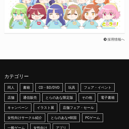
採用情報へ
カテゴリー
同人
書籍
CD・BD/DVD
玩具
フェア・イベント
店舗
通信販売
とらのあな限定版
その他
電子書籍
キャンペーン
イラスト展
店舗フェア・セール
女性向けサークル紹介
とらのあな×韓国
PCゲーム
一般ゲーム
女性向け
アプリ