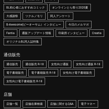
BL初心者におすすめコミック
オンラインとら祭り2020夏
大感謝祭
ツクルノモリ
同人アンケート
B-Awesome(ビーオーサム）インタビュー
今日のメルマガ
Fantia
通販アップデート情報
印刷所インタビュー
Creatia
オリジナルBL同人誌特集
通信販売
通信販売
通信販売 R-18
女性向け通販
女性向け通販 R-18
電子書籍販売
電子書籍販売 R-18
女性向け電子書籍販売
女性向け電子書籍販売 R-18
店舗
店舗一覧
店舗在庫検索
店舗に関するQ&A
電子マネー