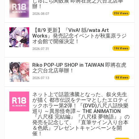
しゅにち関数展 即將在虎之穴台北店舉
辦！
356 Views
2026.08.07
【8/9 更新】『VivA! 緜/wata Art
Works』発売記念イベントが秋葉原ラジ
オ会館で開催決定！
196 Views
2026.07.31
Riko POP-UP SHOP in TAIWAN 即將在虎
之穴台北店舉辦！
98 Views
2026.07.13
ネット上で話題沸騰となった、叙火先生
が描く 都市伝説をテーマとしたエロティ
ックホラー第2弾！『(DVD)八尺八話快樂
巡り ～異形怪奇譚～ THE ANIMATION
『八尺様 完結編』『八尺様 夢物語』』の
発売を記念して、 『直筆サイン入り台本
＆色紙』プレゼントキャンペーンを開
催！