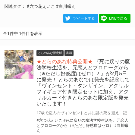
関連タグ：
#六つ花えいこ
#白川蟻ん
ツイートする
LINEで送る
全1件中 1件目を表示
とらのあな限定版
書籍
★とらのあな特典公開★
『死に戻りの魔
法学校生活を、元恋人とプロローグから
（※ただし好感度はゼロ）7 』が2月5日
に発売！ とらのあなでは発売を記念して
「ヴィンセント・タンザイン」アクリル
フィギュア付き限定セットに加え、アク
リルカード付きとらのあな限定版を発売
いたします！
17歳で恋人のヴィンセントと共に謎の死を迎え、記憶を持ったまま死に戻ったオリアナ。 今世では彼を守るため奔走するも、記憶のないヴィンセントはオリアナを法螺吹き扱い。 だが、二人の距離は少しずつ縮まり…… シリーズ累計190万部突破☆ 今、最も見守りたい、ひたむきな恋の物語。 『死に戻りの魔法学校生活を、元恋人とプロローグから （※ただし好感度はゼロ）』の第7巻が2月5日(木)に発売！ とらのあなでは発売を記念して「ヴィンセント・タンザイン」アクリルフィギュア付き限定セットを発売いたします。 さらに『描き下ろしアクリルカード』付きとらのあな限定版も同時に発売決定！ 白川蟻ん先生描き下ろしのアクリルカードは『もしもミゲルがSNSをしていたら…？』！ファン必見♡ 是非この機会にお買い求めください！
#六つ花えいこ
#死に戻りの魔法学校生活を、元恋人
とプロローグから（※ただし好感度はゼロ）
#白川蟻
ん