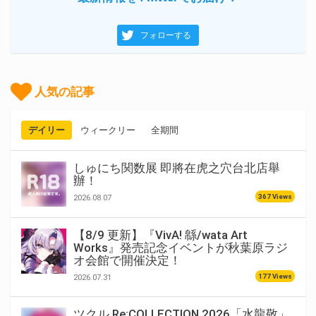
フォローする
人気の記事
デイリー
ウィークリー
全期間
しゅにち関数展 即將在虎之穴台北店舉
辦！
367 Views
2026.08.07
【8/9 更新】『VivA! 緜/wata Art
Works』発売記念イベントが秋葉原ラジ
オ会館で開催決定！
177 Views
2026.07.31
ツクル Re:COLLECTION 2026「水龍敬」