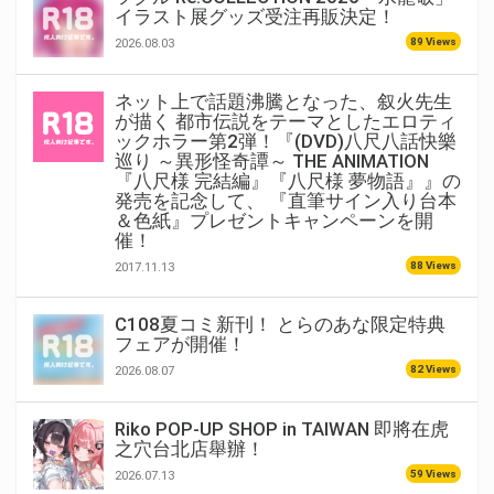
イラスト展グッズ受注再販決定！
89 Views
2026.08.03
ネット上で話題沸騰となった、叙火先生
が描く 都市伝説をテーマとしたエロティ
ックホラー第2弾！『(DVD)八尺八話快樂
巡り ～異形怪奇譚～ THE ANIMATION
『八尺様 完結編』『八尺様 夢物語』』の
発売を記念して、 『直筆サイン入り台本
＆色紙』プレゼントキャンペーンを開
催！
88 Views
2017.11.13
C108夏コミ新刊！ とらのあな限定特典
フェアが開催！
82 Views
2026.08.07
Riko POP-UP SHOP in TAIWAN 即將在虎
之穴台北店舉辦！
59 Views
2026.07.13