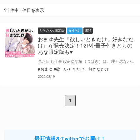
全1件中 1件目を表示
とらのあな限定版
女性向け
書籍
おまゆ先生『欲しいときだけ、好きなだ
け』が発売決定！12P小冊子付きとらの
あな限定版も♥
見た目も仕事も完璧な椿（つばき）は、理不尽なパワハラでストレスフルな日々を送っていた。 そんなある日、地方から赴任してきた槙野（まきの）の面倒をみることになる。 正義感強めな男に初日から食ってかかられ、面白くない椿だったが、なんと社員寮のとなりの部屋に引っ越してきて…！ 苦手なタイプ…そう思っていたのに、浴室でバッタリ出会った槙野の完璧な肉体に思わず見惚れてしまう。 しかもハプニングから、衝動的な欲をぶつけるように関係を持ってしまい!? 「俺でよければ甘えてくださいよ」 本気になりたくない椿はセフレを提案するが、雄全開に真正面から迫られて、熱っぽさに抗えず――。 おまゆ先生新刊『欲しいときだけ、好きなだけ』が9月15日発売決定♥ とらのあなでは刊行を記念して描き下ろし入り12P小冊子付きとらのあな限定版を発売致します！ 各店・通販にて予約開始！とらのあな限定版は数量限定生産となりますので、お早めにご予約下さい！
#おまゆ
#欲しいときだけ、好きなだけ
2022.08.19
1
最新情報をTwitterでお届け！