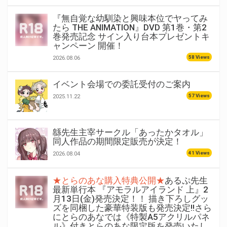
『無自覚な幼馴染と興味本位でヤってみ
たら THE ANIMATION』DVD 第1巻・第2
巻発売記念 サイン入り台本プレゼントキ
ャンペーン 開催！
58 Views
2026.08.06
イベント会場での委託受付のご案内
57 Views
2025.11.22
緜先生主宰サークル「あったかタオル」
同人作品の期間限定販売が決定！
41 Views
2026.08.04
★とらのあな購入特典公開★
あるぷ先生
最新単行本 『アモラルアイランド 上』2
月13日(金)発売決定！！ 描き下ろしグッ
ズを同梱した豪華特装版も発売決定!!さら
にとらのあなでは《特製A5アクリルパネ
ル》付きとらのあな限定版を発売いたし