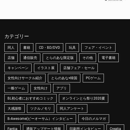
カテゴリー
同人
書籍
CD・BD/DVD
玩具
フェア・イベント
店舗
通信販売
とらのあな限定版
その他
電子書籍
キャンペーン
イラスト展
店舗フェア・セール
女性向けサークル紹介
とらのあな×韓国
PCゲーム
一般ゲーム
女性向け
アプリ
BL初心者におすすめコミック
オンラインとら祭り2020夏
大感謝祭
ツクルノモリ
同人アンケート
B-Awesome(ビーオーサム）インタビュー
今日のメルマガ
Fantia
通販アップデート情報
印刷所インタビュー
Creatia