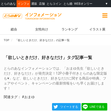
とらのあな
インフォ
通販
店舗
とらコイン
とら婚
WEBオンリー
▼
総合
女性向け
ランキング
イラスト展
TOP
「欲しいときだけ、好きなだけ」の記事一覧
「欲しいときだけ、好きなだけ」タグ記事一覧
とらのあなインフォメーションでは、「おまゆ先生『欲しいとき
だけ、好きなだけ』が発売決定！12P小冊子付きとらのあな限定版
も♥」など、欲しいときだけ、好きなだけに関する商品や特典、フ
ェアやイベント、キャンペーンの最新情報をいち早くお届けしま
す！
関連タグ：
#おまゆ
ツイートする
LINEで送る