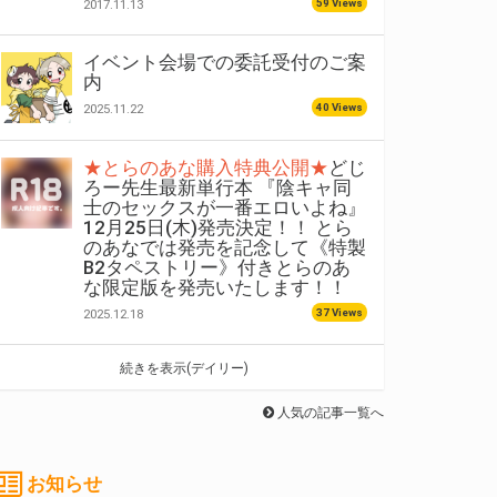
59 Views
2017.11.13
イベント会場での委託受付のご案
内
40 Views
2025.11.22
★とらのあな購入特典公開★
どじ
ろー先生最新単行本 『陰キャ同
士のセックスが一番エロいよね』
12月25日(木)発売決定！！ とら
のあなでは発売を記念して《特製
B2タペストリー》付きとらのあ
な限定版を発売いたします！！
37 Views
2025.12.18
続きを表示(デイリー)
人気の記事一覧へ
お知らせ