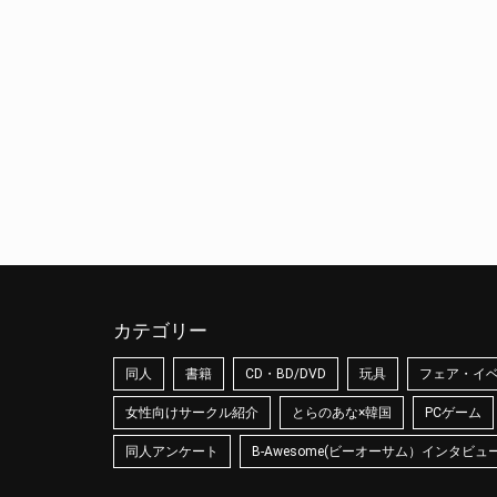
カテゴリー
同人
書籍
CD・BD/DVD
玩具
フェア・イ
女性向けサークル紹介
とらのあな×韓国
PCゲーム
同人アンケート
B-Awesome(ビーオーサム）インタビュ