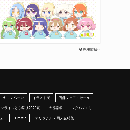
採用情報へ
キャンペーン
イラスト展
店舗フェア・セール
オンラインとら祭り2020夏
大感謝祭
ツクルノモリ
ュー
Creatia
オリジナルBL同人誌特集