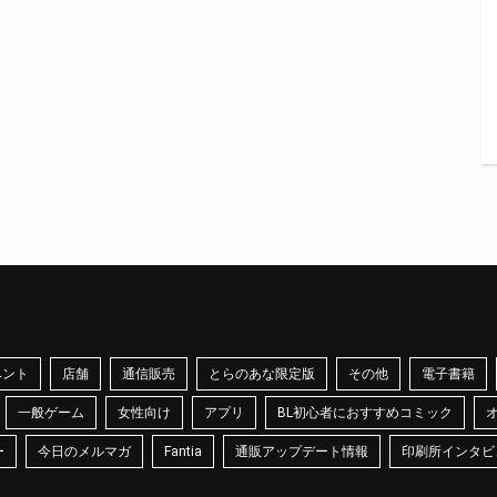
ベント
店舗
通信販売
とらのあな限定版
その他
電子書籍
一般ゲーム
女性向け
アプリ
BL初心者におすすめコミック
ー
今日のメルマガ
Fantia
通販アップデート情報
印刷所インタビ