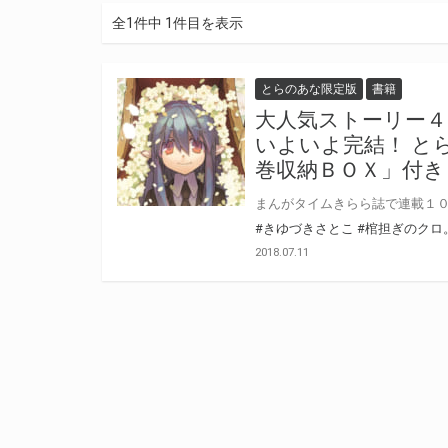
全1件中 1件目を表示
とらのあな限定版
書籍
大人気ストーリー４
いよいよ完結！ と
巻収納ＢＯＸ」付
#きゆづきさとこ
#棺担ぎのクロ
2018.07.11