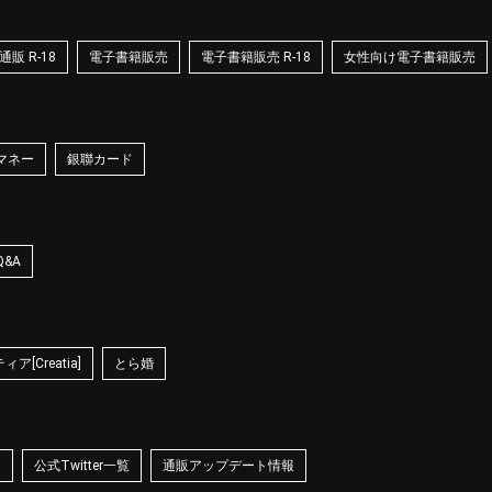
販 R-18
電子書籍販売
電子書籍販売 R-18
女性向け電子書籍販売
マネー
銀聯カード
Q&A
ア[Creatia]
とら婚
☆
公式Twitter一覧
通販アップデート情報