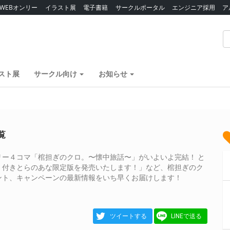
WEBオンリー
イラスト展
電子書籍
サークルポータル
エンジニア採用
ア
スト展
サークル向け
お知らせ
覧
ー４コマ「棺担ぎのクロ。〜懐中旅話〜」がいよいよ完結！ と
」付きとらのあな限定版を発売いたします！」など、棺担ぎのク
ント、キャンペーンの最新情報をいち早くお届けします！
ツイートする
LINEで送る