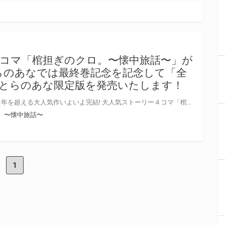
コマ「棺担ぎのクロ。〜懐中旅話〜」が
らのあなでは最終巻記念を記念して「全
きとらのあな限定版を発売いたします！
まんがタイムきらら誌で連載１０年を超える大人気作いよいよ完結! 大人気ストーリー４コマ「棺担ぎのクロ。〜懐中旅話〜」完結7巻が7/26に発売！ クロの旅路の終わりを是非ご確認ください！ とらのあなでは完結を記念して全巻収納ＢＯＸ付の限定版を発売いたします。 イラストは「きゆづきさとこ」先生の描き下ろしイラスト！ 今までお買い上げのお客様も、完結を期に一気に読んでみたいというお客様も 是非この機会にお買い求めください！
。〜懐中旅話〜
1