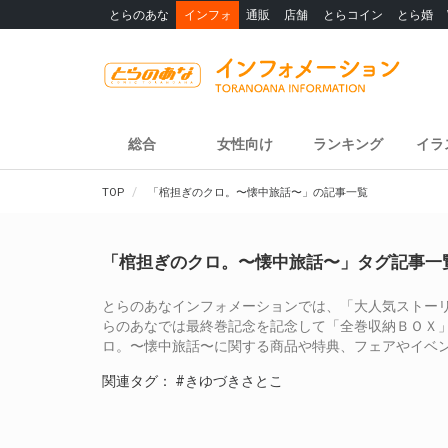
とらのあな
インフォ
通販
店舗
とらコイン
とら婚
総合
女性向け
ランキング
イラ
TOP
「棺担ぎのクロ。〜懐中旅話〜」の記事一覧
「棺担ぎのクロ。〜懐中旅話〜」タグ記事一
とらのあなインフォメーションでは、「大人気ストーリ
らのあなでは最終巻記念を記念して「全巻収納ＢＯＸ
ロ。〜懐中旅話〜に関する商品や特典、フェアやイベ
関連タグ：
#きゆづきさとこ