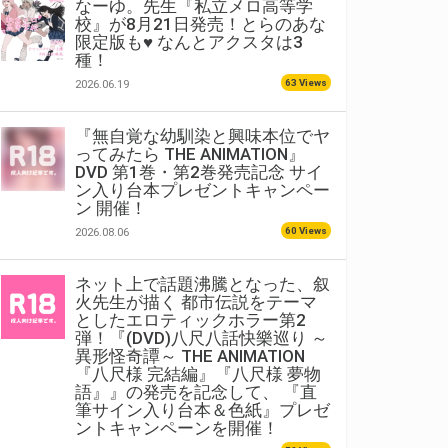
なーゆ。先生『私立メロ高等学
校』が8月21日発売！とらのあな
限定版も♥ なんとアクスタは3
種！
63 Views
2026.06.19
『無自覚な幼馴染と興味本位でヤ
ってみたら THE ANIMATION』
DVD 第1巻・第2巻発売記念 サイ
ン入り台本プレゼントキャンペー
ン 開催！
60 Views
2026.08.06
ネット上で話題沸騰となった、叙
火先生が描く 都市伝説をテーマ
としたエロティックホラー第2
弾！『(DVD)八尺八話快樂巡り ～
異形怪奇譚～ THE ANIMATION
『八尺様 完結編』『八尺様 夢物
語』』の発売を記念して、 『直
筆サイン入り台本＆色紙』プレゼ
ントキャンペーンを開催！