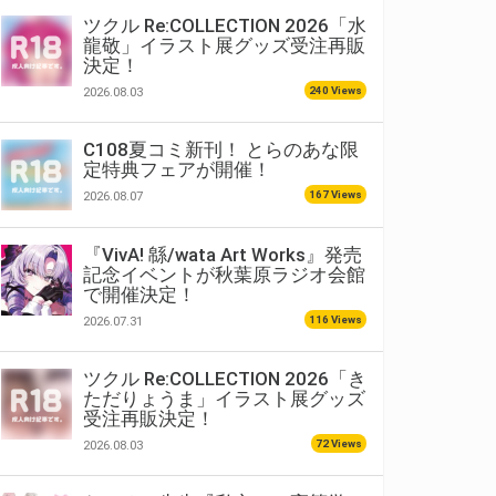
ツクル Re:COLLECTION 2026「水
龍敬」イラスト展グッズ受注再販
決定！
240 Views
2026.08.03
C108夏コミ新刊！ とらのあな限
定特典フェアが開催！
167 Views
2026.08.07
『VivA! 緜/wata Art Works』発売
記念イベントが秋葉原ラジオ会館
で開催決定！
116 Views
2026.07.31
ツクル Re:COLLECTION 2026「き
ただりょうま」イラスト展グッズ
受注再販決定！
72 Views
2026.08.03