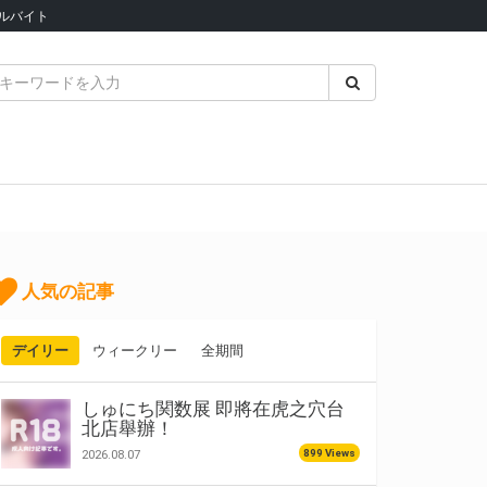
ルバイト
人気の記事
デイリー
ウィークリー
全期間
しゅにち関数展 即將在虎之穴台
北店舉辦！
899 Views
2026.08.07