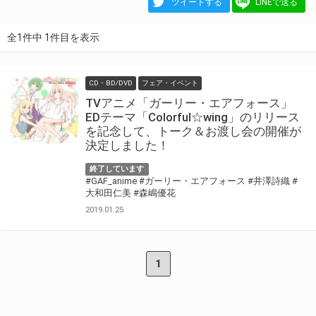
ツイートする
LINEで送る
全1件中 1件目を表示
CD・BD/DVD
フェア・イベント
TVアニメ「ガーリー・エアフォース」
EDテーマ「Colorful☆wing」のリリース
を記念して、トーク＆お渡し会の開催が
決定しました！
終了しています
#GAF_anime
#ガーリー・エアフォース
#井澤詩織
#
大和田仁美
#森嶋優花
2019.01.25
1