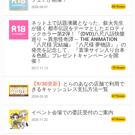
83 Views
2026.08.07
ネット上で話題沸騰となった、叙火先生
が描く 都市伝説をテーマとしたエロティ
ックホラー第2弾！『(DVD)八尺八話快樂
巡り ～異形怪奇譚～ THE ANIMATION
『八尺様 完結編』『八尺様 夢物語』』の
発売を記念して、 『直筆サイン入り台本
＆色紙』プレゼントキャンペーンを開
催！
73 Views
2017.11.13
【9/30更新】
とらのあなの店舗で利用で
きるキャッシュレス支払方法一覧
67 Views
2024.09.30
イベント会場での委託受付のご案内
47 Views
2025.11.22