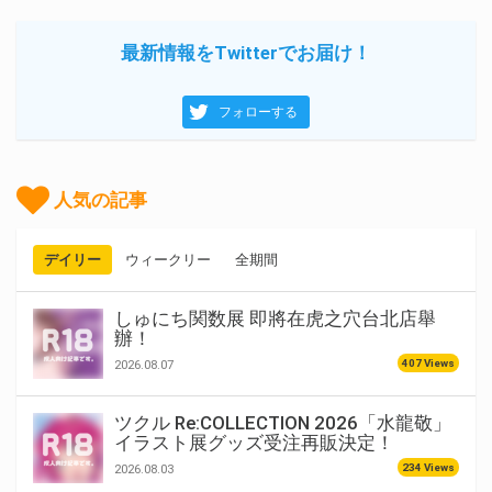
最新情報をTwitterでお届け！
フォローする
人気の記事
デイリー
ウィークリー
全期間
しゅにち関数展 即將在虎之穴台北店舉
辦！
407 Views
2026.08.07
ツクル Re:COLLECTION 2026「水龍敬」
イラスト展グッズ受注再販決定！
234 Views
2026.08.03