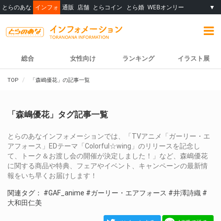
とらのあな
インフォ
通販
店舗
とらコイン
とら婚
WEBオンリー
▼
総合
女性向け
ランキング
イラスト展
TOP
「森嶋優花」の記事一覧
「森嶋優花」タグ記事一覧
とらのあなインフォメーションでは、「TVアニメ「ガーリー・エ
アフォース」EDテーマ「Colorful☆wing」のリリースを記念し
て、トーク＆お渡し会の開催が決定しました！」など、森嶋優花
に関する商品や特典、フェアやイベント、キャンペーンの最新情
報をいち早くお届けします！
関連タグ：
#GAF_anime
#ガーリー・エアフォース
#井澤詩織
#
大和田仁美