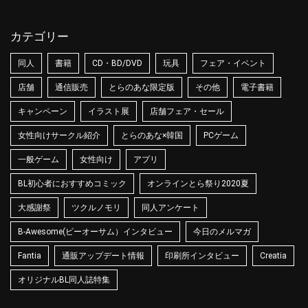
カテゴリー
同人
書籍
CD・BD/DVD
玩具
フェア・イベント
店舗
通信販売
とらのあな限定版
その他
電子書籍
キャンペーン
イラスト展
店舗フェア・セール
女性向けサークル紹介
とらのあな×韓国
PCゲーム
一般ゲーム
女性向け
アプリ
BL初心者におすすめコミック
オンラインとら祭り2020夏
大感謝祭
ツクルノモリ
同人アンケート
B-Awesome(ビーオーサム）インタビュー
今日のメルマガ
Fantia
通販アップデート情報
印刷所インタビュー
Creatia
オリジナルBL同人誌特集