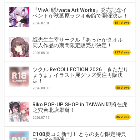
『VivA! 緜/wata Art Works』発売記念イ
ベントが秋葉原ラジオ会館で開催決定！
151 Views
2026.07.31
緜先生主宰サークル「あったかタオル」
同人作品の期間限定販売が決定！
127 Views
2026.08.04
ツクル Re:COLLECTION 2026「きただり
ょうま」イラスト展グッズ受注再販決
定！
88 Views
2026.08.03
Riko POP-UP SHOP in TAIWAN 即將在虎
之穴台北店舉辦！
85 Views
2026.07.13
C108夏コミ新刊！ とらのあな限定特典
フェアが開催！