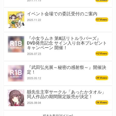
2017.11.13
イベント会場での委託受付のご案内
57 Views
2025.11.22
『小女ラムネ 第8話リトルラバーズ』
DVD発売記念 サイン入り台本プレゼント
キャンペーン 開催！
42 Views
2026.07.23
『武田弘光展～秘密の感射祭～』開催決
定！
39 Views
2025.05.12
緜先生主宰サークル「あったかタオル」
同人作品の期間限定販売が決定！
36 Views
2026.08.04
続きを表示(デイリー)