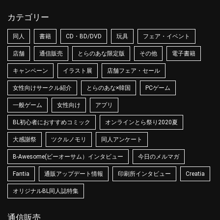
カテゴリー
同人
書籍
CD・BD/DVD
玩具
フェア・イベント
店舗
通信販売
とらのあな限定版
その他
電子書籍
キャンペーン
イラスト展
店舗フェア・セール
女性向けサークル紹介
とらのあな×韓国
PCゲーム
一般ゲーム
女性向け
アプリ
BL初心者におすすめコミック
オンラインとら祭り2020夏
大感謝祭
ツクルノモリ
同人アンケート
B-Awesome(ビーオーサム）インタビュー
今日のメルマガ
Fantia
通販アップデート情報
印刷所インタビュー
Creatia
オリジナルBL同人誌特集
通信販売