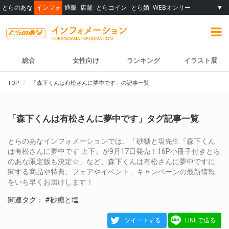
とらのあな
インフォ
通販
店舗
とらコイン
とら婚
WEBオンリー
▼
総合
女性向け
ランキング
イラスト展
TOP
「森下くんは有松さんに夢中です」の記事一覧
「森下くんは有松さんに夢中です」タグ記事一覧
とらのあなインフォメーションでは、「砂糖と塩先生『森下くん
は有松さんに夢中です 上下』が9月17日発売！16P小冊子付きとら
のあな限定版も決定☆」など、森下くんは有松さんに夢中ですに
関する商品や特典、フェアやイベント、キャンペーンの最新情報
をいち早くお届けします！
関連タグ：
#砂糖と塩
ツイートする
LINEで送る