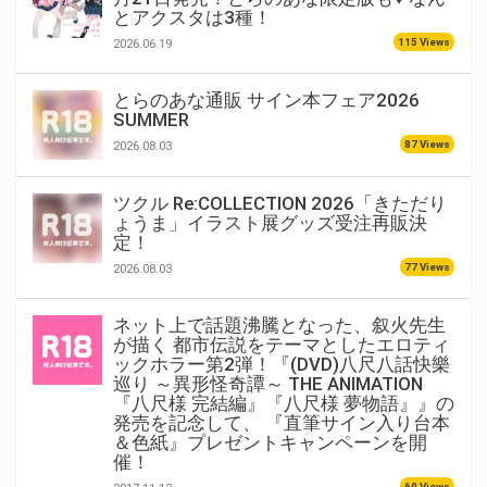
とアクスタは3種！
115 Views
2026.06.19
とらのあな通販 サイン本フェア2026
SUMMER
87 Views
2026.08.03
ツクル Re:COLLECTION 2026「きただり
ょうま」イラスト展グッズ受注再販決
定！
77 Views
2026.08.03
ネット上で話題沸騰となった、叙火先生
が描く 都市伝説をテーマとしたエロティ
ックホラー第2弾！『(DVD)八尺八話快樂
巡り ～異形怪奇譚～ THE ANIMATION
『八尺様 完結編』『八尺様 夢物語』』の
発売を記念して、 『直筆サイン入り台本
＆色紙』プレゼントキャンペーンを開
催！
69 Views