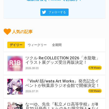
フォローする
人気の記事
デイリー
ウィークリー
全期間
ツクル Re:COLLECTION 2026「水龍敬」
イラスト展グッズ受注再販決定！
170 Views
2026.08.03
『VivA! 緜/wata Art Works』発売記念イ
ベントが秋葉原ラジオ会館で開催決定！
133 Views
2026.07.31
なーゆ。先生『私立メロ高等学校』が8
月21日発売！とらのあな限定版も♥ なん