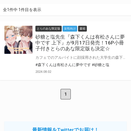
全1件中 1件目を表示
とらのあな限定版
女性向け
書籍
砂糖と塩先生『森下くんは有松さんに夢
中です 上下』が9月17日発売！16P小冊
子付きとらのあな限定版も決定☆
カフェでのアルバイトに顔採用された大学生の森下は、バリスタ・有松の「こういう奴はすぐ辞める」発言を見返そうと、完璧カフェ店員を目指すことに！ 次第に有松からも頑張りを認められ素直に喜ぶが、同時に有松の隠れていた魅力に気付いてしまい…！？ 好きと気づいたからには即告白！ でも、想いが強すぎるあまりに空回りして──…。 待てができない年下わんこ×クールで厳しいバリスタ男子 スイートビターなカフェBL、上・下巻同時発売！ 砂糖と塩先生新刊『森下くんは有松さんに夢中です』が9月17日に上下巻同時発売！ とらのあなでは刊行を記念して描き下ろし入り16P小冊子付きとらのあな限定版を発売致します！ 池袋店・通販にて予約開始！とらのあな限定版は数量限定生産となりますので、お早めにご予約下さい！
#森下くんは有松さんに夢中です
#砂糖と塩
2024.08.02
1
最新情報をTwitterでお届け！