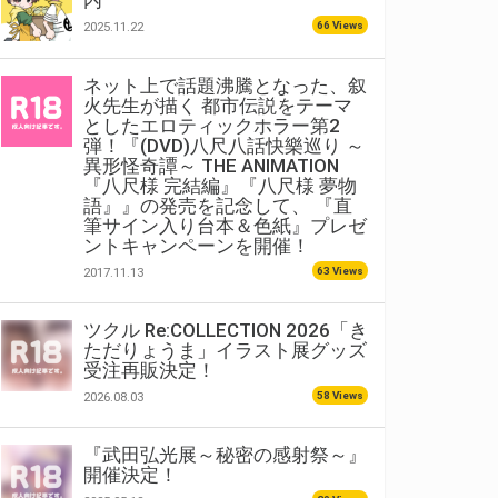
内
66 Views
2025.11.22
ネット上で話題沸騰となった、叙
火先生が描く 都市伝説をテーマ
としたエロティックホラー第2
弾！『(DVD)八尺八話快樂巡り ～
異形怪奇譚～ THE ANIMATION
『八尺様 完結編』『八尺様 夢物
語』』の発売を記念して、 『直
筆サイン入り台本＆色紙』プレゼ
ントキャンペーンを開催！
63 Views
2017.11.13
ツクル Re:COLLECTION 2026「き
ただりょうま」イラスト展グッズ
受注再販決定！
58 Views
2026.08.03
『武田弘光展～秘密の感射祭～』
開催決定！