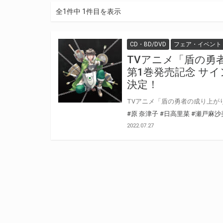
全1件中 1件目を表示
CD・BD/DVD
フェア・イベント
TVアニメ「盾の勇者の成り
第1巻発売記念 サ
決定！
#原 奈津子
#日高里菜
#瀬戸麻沙
2022.07.27