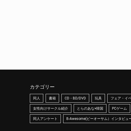
カテゴリー
同人
書籍
CD・BD/DVD
玩具
フェア・イ
女性向けサークル紹介
とらのあな×韓国
PCゲーム
同人アンケート
B-Awesome(ビーオーサム）インタビュ