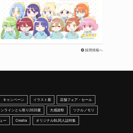
採用情報へ
キャンペーン
イラスト展
店舗フェア・セール
オンラインとら祭り2020夏
大感謝祭
ツクルノモリ
ュー
Creatia
オリジナルBL同人誌特集