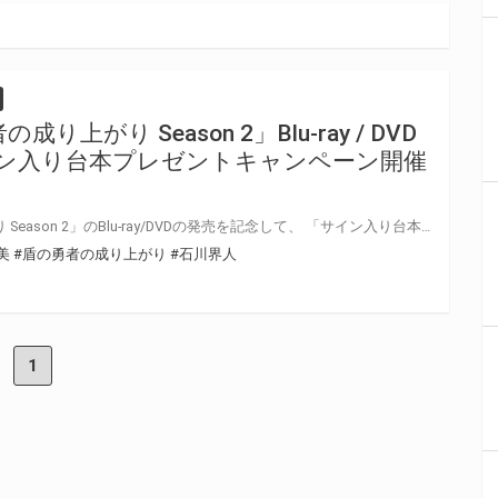
上がり Season 2」Blu-ray / DVD
イン入り台本プレゼントキャンペーン開催
TVアニメ「盾の勇者の成り上がり Season 2」のBlu-ray/DVDの発売を記念して、 「サイン入り台本プレゼントキャンペーン」の開催が決定しました！ 対象店舗にて対象商品をご購入いただいた方の中から抽選でキャストの直筆サイン入り台本をプレゼントいたします！ ぜひご応募ください♪
美
#盾の勇者の成り上がり
#石川界人
1