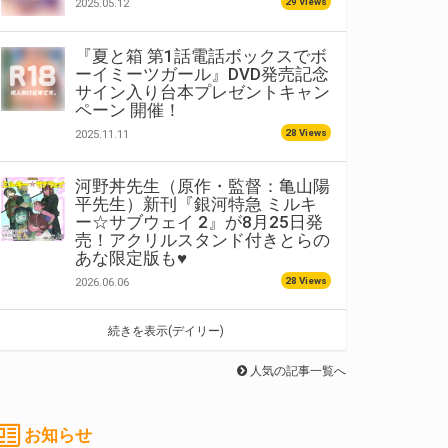
29 Views
2025.05.12
『夏と箱 第1話電話ボックスでボ
ーイミーツガール』DVD発売記念
サイン入り台本プレゼントキャン
ペーン 開催！
28 Views
2025.11.11
河野丼先生（原作・監督：亀山陽
平先生）新刊『銀河特急 ミルキ
ー☆サブウェイ 2』が8月25日発
売！アクリルスタンド付きとらの
あな限定版も♥
28 Views
2026.06.06
続きを表示(デイリー)
人気の記事一覧へ
お知らせ