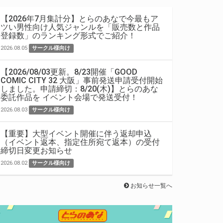
【2026年7月集計分】とらのあなで今最もア
ツい男性向け人気ジャンルを「販売数と作品
登録数」のランキング形式でご紹介！
2026.08.05
サークル様向け
【2026/08/03更新。8/23開催「GOOD
COMIC CITY 32 大阪」事前発送申請受付開始
しました。申請締切：8/20(木)】とらのあな
委託作品を イベント会場で発送受付！
2026.08.03
サークル様向け
【重要】大型イベント開催に伴う返却申込
（イベント返本、指定住所宛て返本）の受付
締切日変更お知らせ
2026.08.02
サークル様向け
お知らせ一覧へ