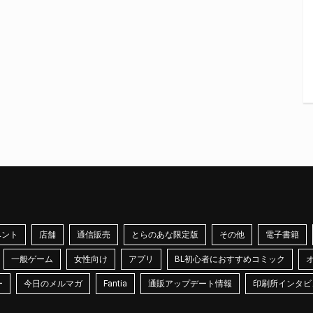
ベント
店舗
通信販売
とらのあな限定版
その他
電子書籍
一般ゲーム
女性向け
アプリ
BL初心者におすすめコミック
ー
今日のメルマガ
Fantia
通販アップデート情報
印刷所インタビ