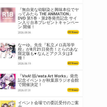
『無自覚な幼馴染と興味本位でヤ
ってみたら THE ANIMATION』
DVD 第1巻・第2巻発売記念 サイ
ン入り台本プレゼントキャンペー
ン 開催！
95 Views
2026.08.06
なーゆ。先生『私立メロ高等学
校』が8月21日発売！とらのあな
限定版も♥ なんとアクスタは3
種！
83 Views
2026.06.19
『VivA! 緜/wata Art Works』発売
記念イベントが秋葉原ラジオ会館
で開催決定！
77 Views
2026.07.31
イベント会場での委託受付のご案