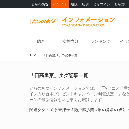
とらのあな
インフォ
通販
店舗
とらコイン
とら婚
総合
女性向け
ランキング
イラ
TOP
「日高里菜」の記事一覧
「日高里菜」タグ記事一覧
とらのあなインフォメーションでは、「TVアニメ「盾の勇者の成り
イン入り台本プレゼントキャンペーン開催決定！」な
ーンの最新情報をいち早くお届けします！
関連タグ：
#原 奈津子
#瀬戸麻沙美
#盾の勇者の成り