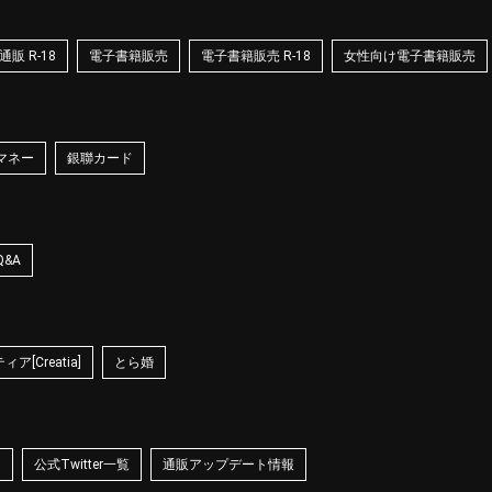
販 R-18
電子書籍販売
電子書籍販売 R-18
女性向け電子書籍販売
マネー
銀聯カード
Q&A
ア[Creatia]
とら婚
☆
公式Twitter一覧
通販アップデート情報