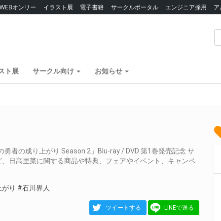
WEBオンリー
イラスト展
電子書籍
サークルポータル
エンジニア採用
ア
スト展
サークル向け
お知らせ
上がり Season 2」Blu-ray / DVD 第1巻発売記念 サ
ど、日高里菜に関する商品や特典、フェアやイベント、キャンペ
上がり
#石川界人
ツイートする
LINEで送る